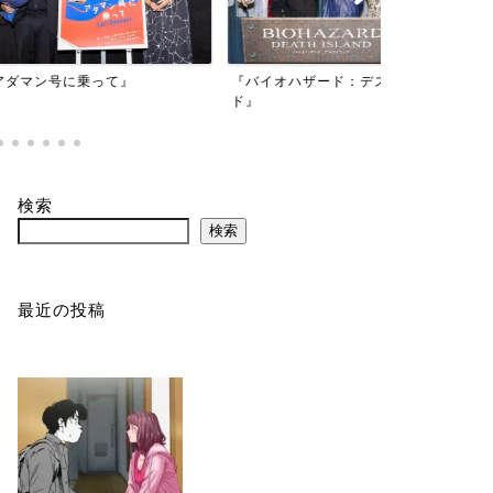
映画『もしか
乗って』
『バイオハザード：デスアイラン
かもしれない
ド』
検索
検索
最近の投稿