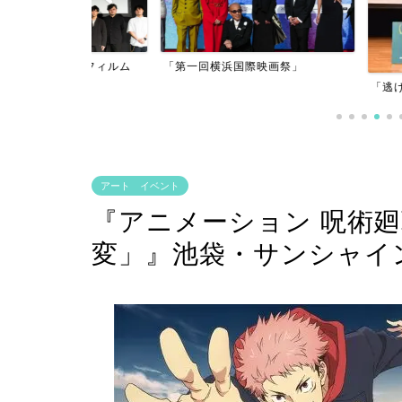
アーフィルム
「第一回横浜国際映画祭」
」
「逃げきれた夢」
アート イベント
『アニメーション 呪術
変」』池袋・サンシャイ