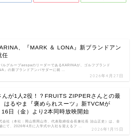
KARINA、『MARK ＆ LONA』新ブランドアン
就任
ルグループaespaのリーダーであるKARINAが、ゴルフブランド
LONA」の新ブランドアンバサダーに就 …
2026年4月27日
んが1人2役！？FRUITS ZIPPERさんとの最
！ はるやま『褒められスーツ』新TVCMが
1月16日（金）より2本同時放映開始
式会社（本社：岡山県岡山市、代表取締役会長兼社長 治山正史）は、全
にて、2026年4月に入学式や入社を迎えるフ …
2026年1月15日