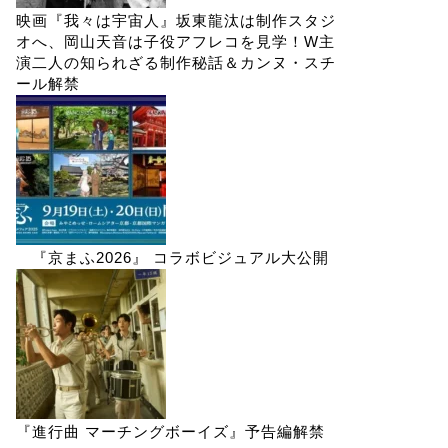
映画『我々は宇宙人』坂東龍汰は制作スタジ
オへ、岡山天音は子役アフレコを見学！W主
演二人の知られざる制作秘話＆カンヌ・スチ
ール解禁
『京まふ2026』 コラボビジュアル大公開
『進行曲 マーチングボーイズ』予告編解禁