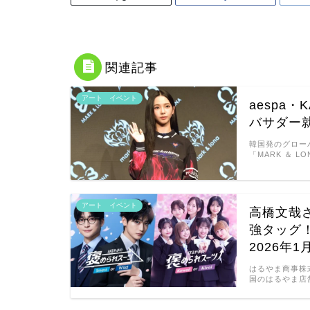
関連記事
アート イベント
aespa・
バサダー
韓国発のグローバ
「MARK ＆ 
アート イベント
高橋文哉さ
強タッグ
2026年
はるやま商事株
国のはるやま店舗