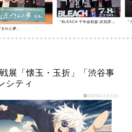
『BLEACH 千年血戦篇-訣別譚-』
『アダマン号に
廻戦展「懐玉・玉折」「渋谷事
ンシティ
2025年11月22日