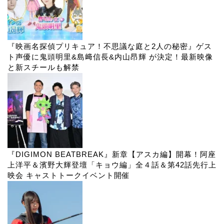
『映画名探偵プリキュア！不思議な庭と2人の秘密』ゲス
ト声優に鬼頭明里&島﨑信長&内山昂輝 が決定！最新映像
と新スチールも解禁
『DIGIMON BEATBREAK』新章【アスカ編】開幕！阿座
上洋平＆濱野大輝登壇「キョウ編」全４話＆第42話先行上
映会 キャストトークイベント開催