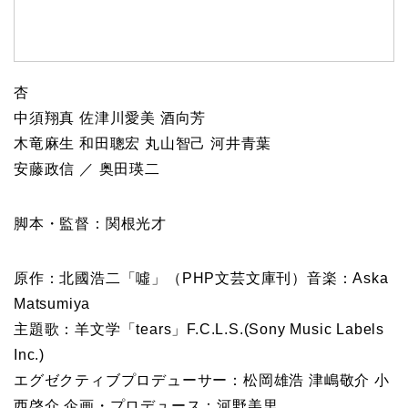
杏
中須翔真 佐津川愛美 酒向芳
木竜麻生 和田聰宏 丸山智己 河井青葉
安藤政信 ／ 奥田瑛二
脚本・監督：関根光才
原作：北國浩二「噓」（PHP文芸文庫刊）音楽：Aska
Matsumiya
主題歌：羊文学「tears」F.C.L.S.(Sony Music Labels
Inc.)
エグゼクティブプロデューサー：松岡雄浩 津嶋敬介 小
西啓介 企画・プロデュース：河野美里