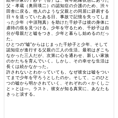
絵本作家の千紗子（杏）は、長年絶縁状態にあった
父・孝蔵（奥田瑛二）の認知症の介護のため、渋々
田舎に戻る。他人のような父親との同居に辟易する
日々を送っていたある日、事故で記憶を失ってしま
った少年（中須翔真）を助けた千紗子は彼の身体に
虐待の痕を見つける。少年を守るため、千紗子は自
分が母親だと嘘をつき、少年と暮らし始めるのだっ
た。
ひとつの“嘘”からはじまった千紗子と少年、そして
認知症が進行する父親の三人の生活。最初はぎこち
なかった三人だが、次第に心を通わせ、新しい家族
のかたちを育んでいく。しかし、その幸せな生活は
長くは続かなかった。
許されないとわかっていても、なぜ彼女は嘘をつい
てまで少年を守ろうとしたのか。そして、このひと
つの嘘から明かされていく、それぞれの＜かくしご
と＞とは―。ラスト、彼女が知る真実に、あなたも
きっと涙する。