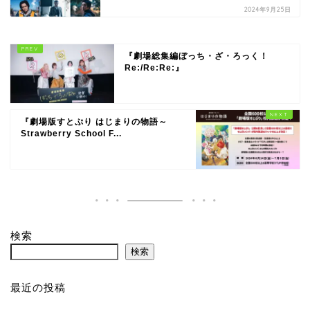
2024年9月25日
『劇場総集編ぼっち・ざ・ろっく！
Re:/Re:Re:』
『劇場版すとぷり はじまりの物語～
Strawberry School F...
検索
検索
最近の投稿