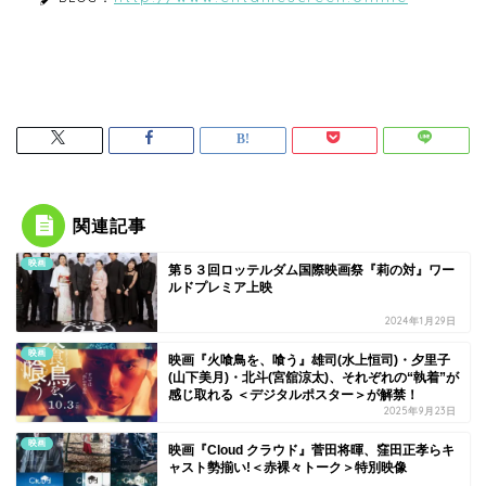
関連記事
映画
第５３回ロッテルダム国際映画祭『莉の対』ワー
ルドプレミア上映
2024年1月29日
映画
映画『火喰鳥を、喰う』雄司(水上恒司)・夕里子
(山下美月)・北斗(宮舘涼太)、それぞれの“執着”が
感じ取れる ＜デジタルポスター＞が解禁！
2025年9月23日
映画
映画『Cloud クラウド』菅田将暉、窪田正孝らキ
ャスト勢揃い!＜赤裸々トーク＞特別映像