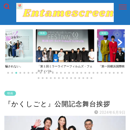
映画
映画
には騙されない」
「第１回ミラーライアーフィルムズ・フェ
「第一回横浜国際映画
スティバル」
映画
『かくしごと』公開記念舞台挨拶
2024年6月9日