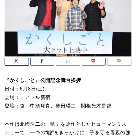
『かくしごと』公開記念舞台挨拶
日付：6月8日(土)
会場：テアトル新宿
登壇：杏、中須翔真、奥田瑛二、関根光才監督
本作は北國浩二の「嘘」を原作としたヒューマンミス
テリーで、一つの“嘘”をきっかけに、子を守る母親の強