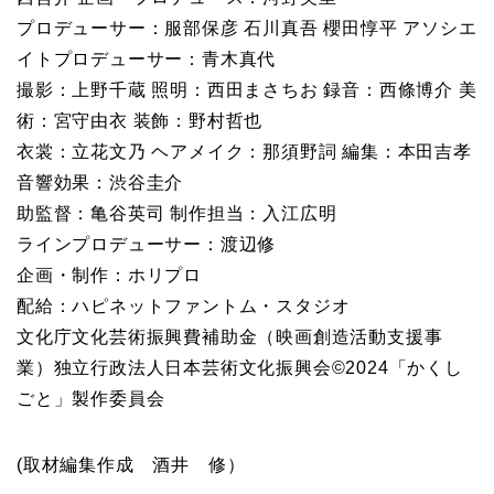
プロデューサー：服部保彦 石川真吾 櫻田惇平 アソシエ
イトプロデューサー：青木真代
撮影：上野千蔵 照明：西田まさちお 録音：西條博介 美
術：宮守由衣 装飾：野村哲也
衣裳：立花文乃 ヘアメイク：那須野詞 編集：本田吉孝
音響効果：渋谷圭介
助監督：亀谷英司 制作担当：入江広明
ラインプロデューサー：渡辺修
企画・制作：ホリプロ
配給：ハピネットファントム・スタジオ
文化庁文化芸術振興費補助金（映画創造活動支援事
業）独立行政法人日本芸術文化振興会©2024「かくし
ごと」製作委員会
(取材編集作成 酒井 修）