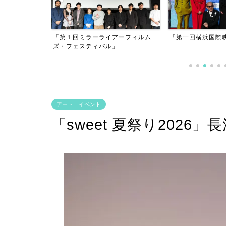
アーフィルム
「第一回横浜国際映画祭」
」
「逃げきれた夢」
アート イベント
「sweet 夏祭り2026