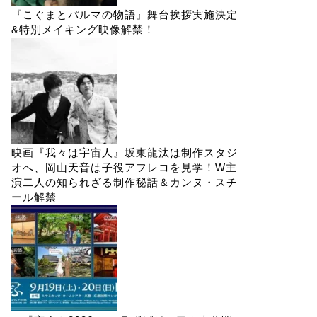
『こぐまとパルマの物語』舞台挨拶実施決定
&特別メイキング映像解禁！
映画『我々は宇宙人』坂東龍汰は制作スタジ
オへ、岡山天音は子役アフレコを見学！W主
演二人の知られざる制作秘話＆カンヌ・スチ
ール解禁