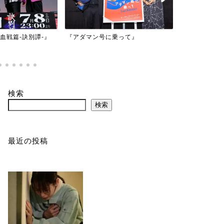
映画『もしか
乗って』
『バイオハザード：デスアイラン
かもしれない
ド』
検索
検索
最近の投稿