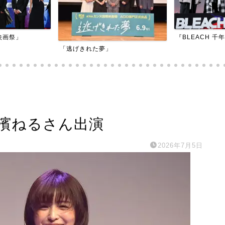
『BLEACH 千年血戦篇-訣別譚-』
『アダマン号に
」長濱ねるさん出演
2026年7月5日