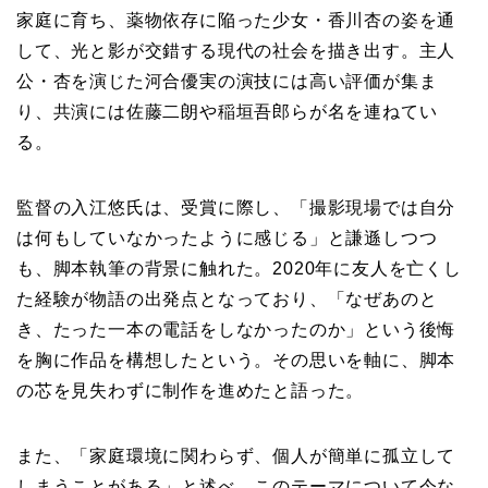
家庭に育ち、薬物依存に陥った少女・香川杏の姿を通
して、光と影が交錯する現代の社会を描き出す。主人
公・杏を演じた河合優実の演技には高い評価が集ま
り、共演には佐藤二朗や稲垣吾郎らが名を連ねてい
る。
監督の入江悠氏は、受賞に際し、「撮影現場では自分
は何もしていなかったように感じる」と謙遜しつつ
も、脚本執筆の背景に触れた。2020年に友人を亡くし
た経験が物語の出発点となっており、「なぜあのと
き、たった一本の電話をしなかったのか」という後悔
を胸に作品を構想したという。その思いを軸に、脚本
の芯を見失わずに制作を進めたと語った。
また、「家庭環境に関わらず、個人が簡単に孤立して
しまうことがある」と述べ、このテーマについて今な