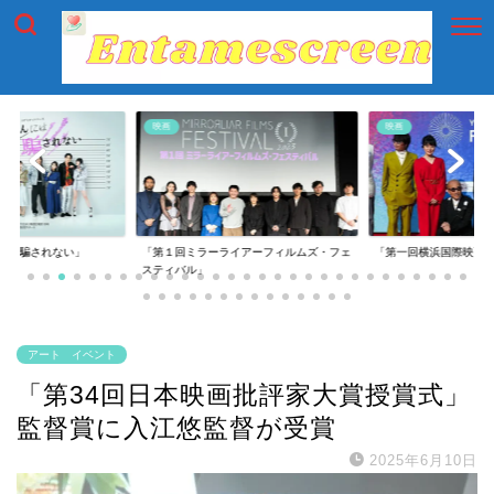
映画
映画
には騙されない」
「第１回ミラーライアーフィルムズ・フェ
「第一回横浜国際映画
スティバル」
アート イベント
「第34回日本映画批評家大賞授賞式」
監督賞に入江悠監督が受賞
2025年6月10日