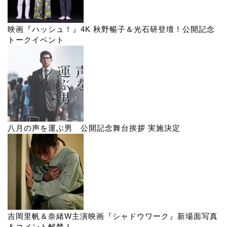
映画『ハッシュ！』4K 秋野暢子＆光石研登壇！公開記念
トークイベント
八月の声を運ぶ男 公開記念舞台挨拶 実施決定
吉岡里帆＆奈緒W主演映画『シャドウワーク』新場面写真
＆コメント解禁！