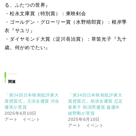
る、ふたつの世界』
・松永文庫賞（特別賞）：東映剣会
・ゴールデン・グローリー賞（水野晴郎賞）：根岸季
衣『サユリ』
・ダイヤモンド大賞（淀川長治賞）：草笛光子『九十
歳。何がめでたい』
関連
「第34回日本映画批評家大
「第34回日本映画批評家大
賞授賞式」主演女優賞 河合
賞授賞式」助演女優賞 忍足
優実が受賞
亜希子 助演男優賞 森優作
2025年6月10日
綾野剛が受賞
アート イベント
2025年6月10日
アート イベント