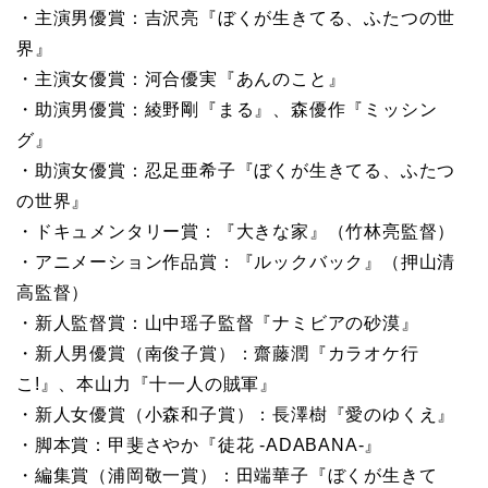
・主演男優賞：吉沢亮『ぼくが生きてる、ふたつの世
界』
・主演女優賞：河合優実『あんのこと』
・助演男優賞：綾野剛『まる』、森優作『ミッシン
グ』
・助演女優賞：忍足亜希子『ぼくが生きてる、ふたつ
の世界』
・ドキュメンタリー賞：『大きな家』（竹林亮監督）
・アニメーション作品賞：『ルックバック』（押山清
高監督）
・新人監督賞：山中瑶子監督『ナミビアの砂漠』
・新人男優賞（南俊子賞）：齋藤潤『カラオケ行
こ!』、本山力『十一人の賊軍』
・新人女優賞（小森和子賞）：長澤樹『愛のゆくえ』
・脚本賞：甲斐さやか『徒花 -ADABANA-』
・編集賞（浦岡敬一賞）：田端華子『ぼくが生きて