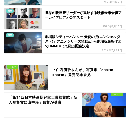
2023年11月2日
映画
世界の映画祭リーダーが集結する映像未来会議ア
ーカイブビデオ公開スタート
2025年2月17日
映画
劇場版シティーハンター 天使の涙(エンジェルダ
スト)」アニメシリーズ第1話から劇場版最新作ま
でDMMTVにて独占配信決定！
2024年7月24日
上白石萌歌さんが、写真集『charm
charm』発売記念会見
「第34回日本映画批評家大賞授賞式」新
人監督賞に山中瑶子監督が受賞