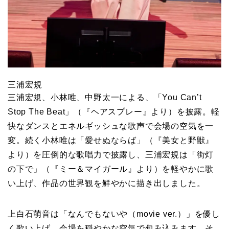
三浦宏規
三浦宏規、小林唯、中野太一による、「You Can’t
Stop The Beat」（『ヘアスプレー』より）を披露。軽
快なダンスとエネルギッシュな歌声で会場の空気を一
変。続く小林唯は「愛せぬならば」（『美女と野獣』
より）を圧倒的な歌唱力で披露し、三浦宏規は「街灯
の下で」（『ミー＆マイガール』より）を軽やかに歌
い上げ、作品の世界観を鮮やかに描き出しました。
上白石萌音は「なんでもないや（movie ver.）」を優し
く歌い上げ、会場を穏やかな空気で包み込みます。そ