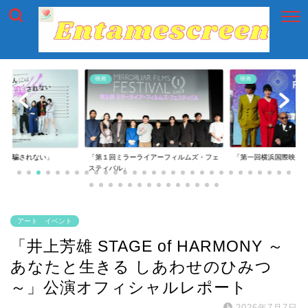
映画
映画
には騙されない」
「第１回ミラーライアーフィルムズ・フェ
「第一回横浜国際映画
スティバル」
アート イベント
「井上芳雄 STAGE of HARMONY ～
あなたと生きる しあわせのひみつ
～」公演オフィシャルレポート
2026年7月7日