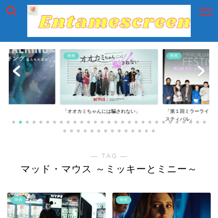
映画
映画
g」
「オオカミちゃんには騙されない」
「第１回ミラーライア
スティバル」
― TAG ―
マッド・マウス ～ミッキーとミニー～
映画
映画