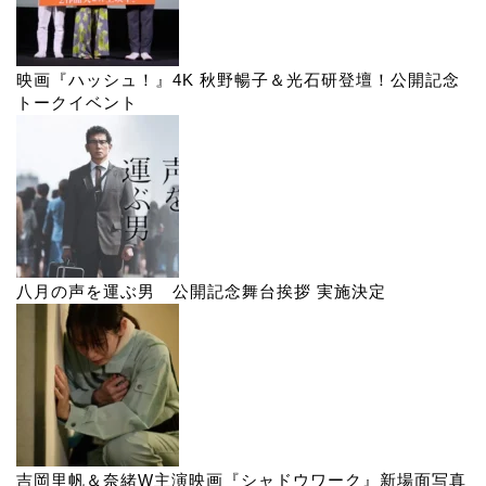
映画『ハッシュ！』4K 秋野暢子＆光石研登壇！公開記念
トークイベント
八月の声を運ぶ男 公開記念舞台挨拶 実施決定
吉岡里帆＆奈緒W主演映画『シャドウワーク』新場面写真