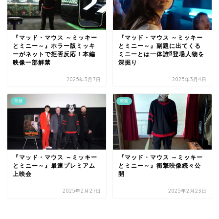
『マッド・マウス ～ミッキー
『マッド・マウス ～ミッキー
とミニー～』ホラー版ミッキ
とミニー～』副題に出てくる
ーがネットで拒否反応！本編
ミニーとは一体誰⁉登場人物を
映像一部解禁
深掘り
2025年3月7日
2025年3月4日
映画
映画
『マッド・マウス ～ミッキー
『マッド・マウス ～ミッキー
とミニー～』最速プレミアム
とミニー～』衝撃映像続々公
上映会
開
2025年2月27日
2025年2月23日