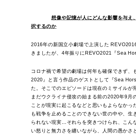
想像や記憶が人にどんな影響を与え
択するのか
2016年の新国立小劇場で上演した REVO20
きましたが、4年振りにREVO2021『Sea 
コロナ禍で希望の劇場は何年も確保できず、もがき
2020』と言う作品のゲストとして『Sea H
た。そこでのエピソードは現在のミサイルが
まだウクライナ侵攻の始まる前の2020年9月
ことが現実に起こるなどと思いもよらなかっ
も戦争を止めることのできない世の中や、生
られない現実…それらを突きつけられ、こん
い怒りと無力さを纏いながら、人間の愚かさ