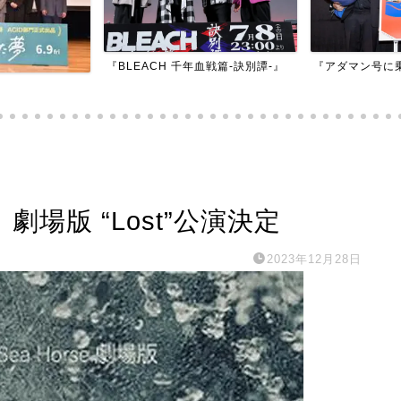
『BLEACH 千年血戦篇-訣別譚-』
『アダマン号に
e」劇場版 “Lost”公演決定
2023年12月28日