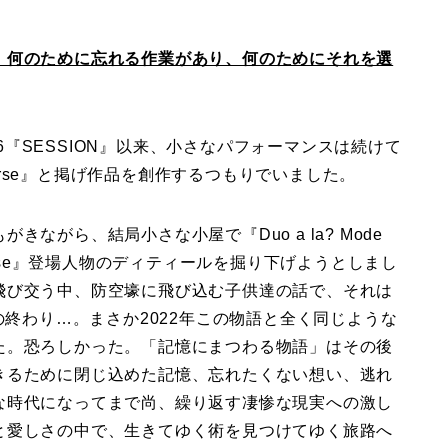
、何のために忘れる作業があり、何のためにそれを選
16『SESSION』以来、小さなパフォーマンスは続けて
Horse』と掲げ作品を創作するつもりでいました。
ながら、結局小さな小屋で『Duo a la? Mode
orse』登場人物のディティールを掘り下げようとしまし
飛び交う中、防空壕に飛び込む子供達の話で、それは
の終わり…。まさか2022年この物語と全く同じような
た。恐ろしかった。「記憶にまつわる物語」はその後
きるために閉じ込めた記憶、忘れたくない想い、逃れ
な時代になってまで尚、繰り返す凄惨な現実への激し
と愛しさの中で、生きてゆく術を見つけてゆく旅路へ