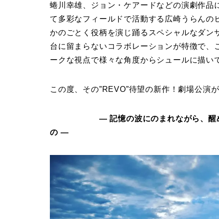
蜷川幸雄、ジョン・ケアードなどの演劇作品
て多彩なフィールドで活動する広崎うらんの
かのごとく役柄を演じ踊るスペシャルなダン
台に留まらないコラボレーションが特徴で、
ークな視点で様々な角度からシュールに描い
この度、その”REVO”待望の新作！劇場公演
― 記憶の波にのまれながら、醒めなが
の ―