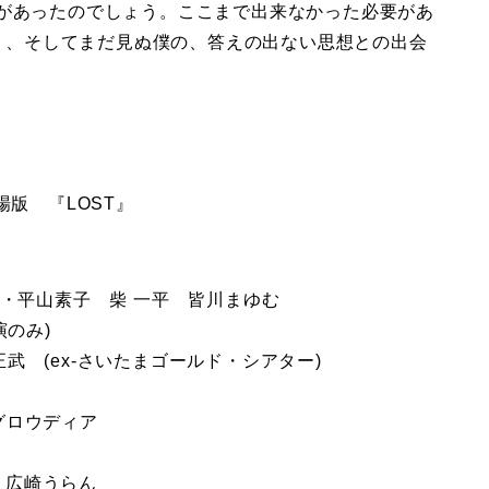
味があったのでしょう。ここまで出来なかった必要があ
あり、そしてまだ見ぬ僕の、答えの出ない思想との出会
場版 『LOST』
平山素子 柴 一平 皆川まゆむ
演のみ)
 (ex-さいたまゴールド・シアター)
TBSグロウディア
nce 広崎うらん