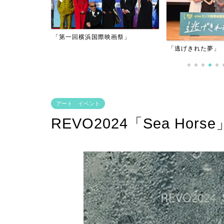
アーフィルム
「第一回横浜国際映画祭」
」
「逃げきれた夢」
アート イベント
REVO2024「Sea Hors