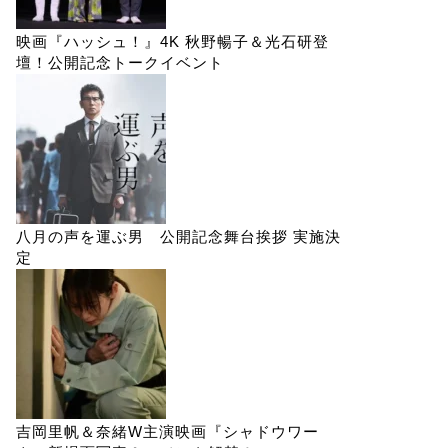
映画『ハッシュ！』4K 秋野暢子＆光石研登
壇！公開記念トークイベント
八月の声を運ぶ男 公開記念舞台挨拶 実施決
定
吉岡里帆＆奈緒W主演映画『シャドウワー