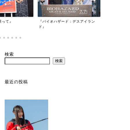
映画『もしか
乗って』
『バイオハザード：デスアイラン
かもしれない
ド』
検索
検索
最近の投稿