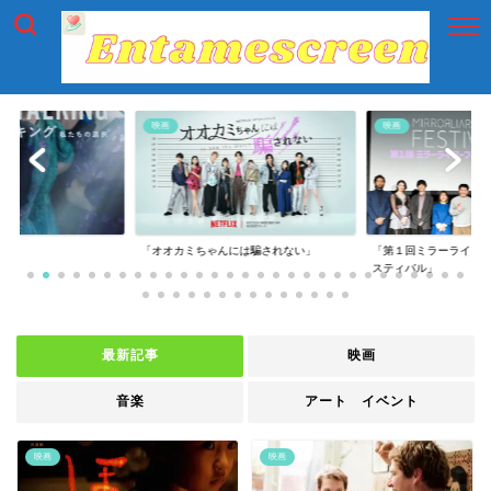
映画
映画
には騙されない」
「第１回ミラーライアーフィルムズ・フェ
「第一回横浜国際映画
スティバル」
最新記事
映画
音楽
アート イベント
映画
映画