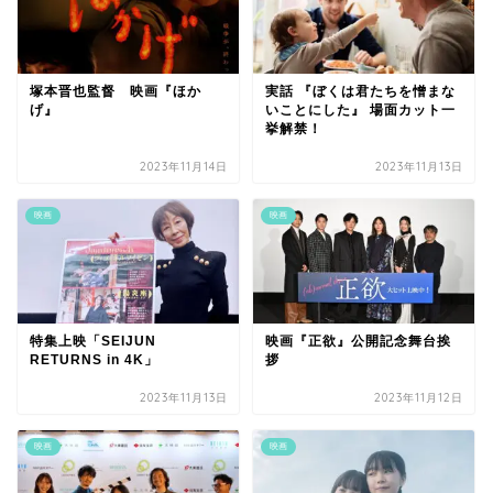
塚本晋也監督 映画『ほか
実話 『ぼくは君たちを憎まな
げ』
いことにした』 場面カット一
挙解禁！
2023年11月14日
2023年11月13日
映画
映画
特集上映「SEIJUN
映画『正欲』公開記念舞台挨
RETURNS in 4K」
拶
2023年11月13日
2023年11月12日
映画
映画