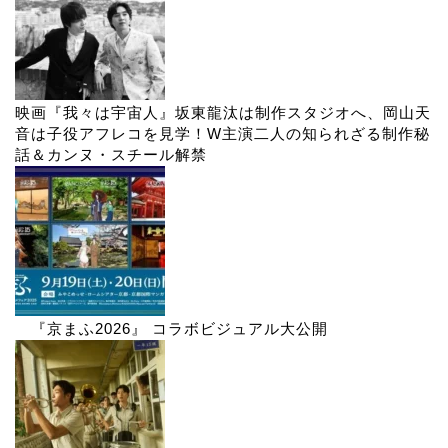
映画『我々は宇宙人』坂東龍汰は制作スタジオへ、岡山天
音は子役アフレコを見学！W主演二人の知られざる制作秘
話＆カンヌ・スチール解禁
『京まふ2026』 コラボビジュアル大公開