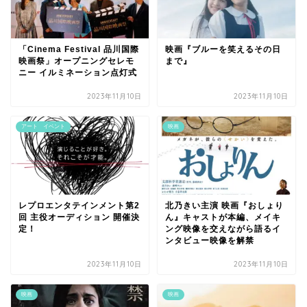
「Cinema Festival 品川国際
映画『ブルーを笑えるその日
映画祭」オープニングセレモ
まで』
ニー イルミネーション点灯式
2023年11月10日
2023年11月10日
アート イベント
映画
レプロエンタテインメント第2
北乃きい主演 映画『おしょり
回 主役オーディション 開催決
ん』キャストが本編、メイキ
定！
ング映像を交えながら語るイ
ンタビュー映像を解禁
2023年11月10日
2023年11月10日
映画
映画