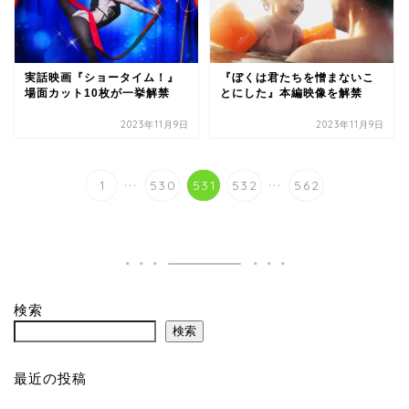
実話映画『ショータイム！』
『ぼくは君たちを憎まないこ
場面カット10枚が一挙解禁
とにした』本編映像を解禁
2023年11月9日
2023年11月9日
...
...
1
530
531
532
562
検索
検索
最近の投稿