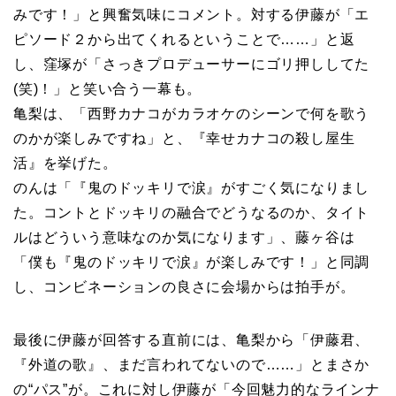
みです！」と興奮気味にコメント。対する伊藤が「エ
ピソード２から出てくれるということで……」と返
し、窪塚が「さっきプロデューサーにゴリ押ししてた
(笑)！」と笑い合う一幕も。
亀梨は、「西野カナコがカラオケのシーンで何を歌う
のかが楽しみですね」と、『幸せカナコの殺し屋生
活』を挙げた。
のんは「『鬼のドッキリで涙』がすごく気になりまし
た。コントとドッキリの融合でどうなるのか、タイト
ルはどういう意味なのか気になります」、藤ヶ谷は
「僕も『鬼のドッキリで涙』が楽しみです！」と同調
し、コンビネーションの良さに会場からは拍手が。
最後に伊藤が回答する直前には、亀梨から「伊藤君、
『外道の歌』、まだ言われてないので……」とまさか
の“パス”が。これに対し伊藤が「今回魅力的なラインナ