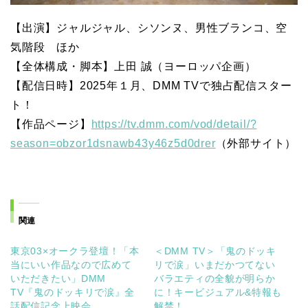
【出演】ジャルジャル、シソンヌ、男性ブランコ、空
気階段 ほか
【全体構成・脚本】上田 誠（ヨーロッパ企画）
【配信日時】2025年１月、DMM TVで独占配信スター
ト！
【作品ページ】
https://tv.dmm.com/vod/detail/?
season=obzor1dsnawb43y46z5d0drer
（外部サイト）
関連
東京03×オークラ登壇！「本
＜DMM TV＞「鬼のドッキ
当にいい作品なので広めて
リで涙」いまだかつてない
いただきたい」DMM
バラエティの全貌が明らか
TV『鬼のドッキリで涙』全
に！キービジュアル&特報も
話配信記念上映会
解禁！