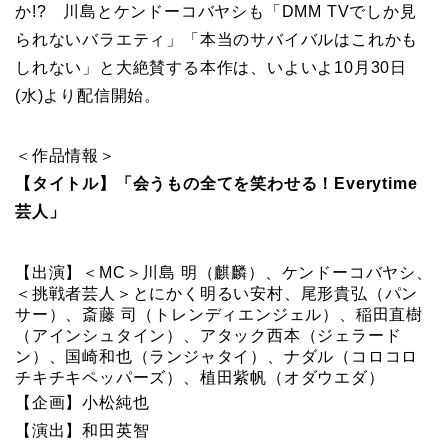
か!? 川島とケンドーコバヤシも「DMM TVでしか見
られないバラエティ」「本当のサバイバルはこれかも
しれない」と大絶賛する本作は、いよいよ10月30日
(水)より配信開始。
＜作品情報＞
【タイトル】「会うもの全てを笑わせる！Everytime
芸人」
【出演】＜MC＞川島 明（麒麟）、ケンドーコバヤシ、
＜挑戦者芸人＞とにかく明るい安村、尾形貴弘（パン
サー）、斎藤 司（トレンディエンジェル）、稲田直樹
（アインシュタイン）、アタック西本（ジェラード
ン）、国崎和也（ランジャタイ）、ナダル（コロコロ
チキチキペッパーズ）、植田紫帆（オダウエダ）
【企画】小松純也
【演出】和田英智