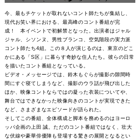
今、最もチケットが取れないコント師たちが集結し、
現代お笑い界における、最高峰のコント番組が完
成！ 本イベントで初解禁となった。出演者はジャル
ジャル、シソンヌ、男性ブランコ、空気階段の実力派
コント師たち4組。この８人が演じるのは、東京のどこ
かにある「S区」に暮らす奇妙な住人たち。彼らの日常
を描いたコント番組となっている。
ビデオ・メッセージでは、鈴木もぐらが撮影の隙間時
間にすぐ寝てしまうなど、撮影のウラ話が飛び出した
ほか、映像コントならではの凝った衣装についてや、
舞台ではできなかった映像向きのコントが実現できた
など、さまざまなエピソードが語られた。
そしてこの番組、全体構成と脚本を務めるのはヨーロ
ッパ企画の上田 誠。ただのコント番組ではなく、壮大
な伏線や豪華俳優陣も登場する驚きの展開となるとい