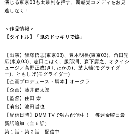
演じる東京03も太鼓判を押す、新感覚コメディをお見
逃しなく！
＜作品情報＞
【タイトル】「鬼のドッキリで涙」
【出演】飯塚悟志(東京03)、豊本明長(東京03)、角田晃
広(東京03)、志田こはく、服部潤、森下庸之、オクイシ
ュージ／高野正成(きしたかの)、芝大輔(モグライダ
ー)、ともしげ(モグライダー)
【企画プロデュース・脚本】オークラ
【企画】藤井健太郎
【監督】住田 崇
【演出】池田哲也
【配信日時】DMM TVで独占配信中！ 毎週金曜日最
新話追加（全６話）
第１話・第２話 配信中