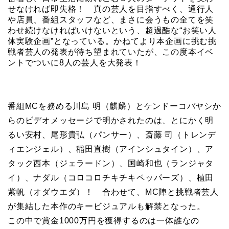
せなければ即失格！ 真の芸人を目指すべく、通行人
や店員、番組スタッフなど、まさに会うもの全てを笑
わせ続けなければいけないという、超過酷な“お笑い人
体実験企画”となっている。かねてより本企画に挑む挑
戦者芸人の発表が待ち望まれていたが、この度本イベ
ントでついに8人の芸人を大発表！
番組MCを務める川島 明（麒麟）とケンドーコバヤシか
らのビデオメッセージで明かされたのは、とにかく明
るい安村、尾形貴弘（パンサー）、斎藤 司（トレンデ
ィエンジェル）、稲田直樹（アインシュタイン）、ア
タック西本（ジェラードン）、国崎和也（ランジャタ
イ）、ナダル（コロコロチキチキペッパーズ）、植田
紫帆（オダウエダ）！ 合わせて、MC陣と挑戦者芸人
が集結した本作のキービジュアルも解禁となった。
この中で賞金1000万円を獲得するのは一体誰なの