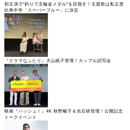
初主演で“釣りで五輪金メダル”を目指す！主題歌は私立恵
比寿中学「スーパーブルー」に決定
『ドラマなふたり』犬山紙子登壇！カップル試写会
映画『ハッシュ！』4K 秋野暢子＆光石研登壇！公開記念
トークイベント