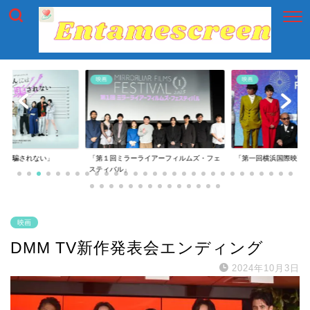
映画
映画
には騙されない」
「第１回ミラーライアーフィルムズ・フェ
「第一回横浜国際映画
スティバル」
映画
DMM TV新作発表会エンディング
2024年10月3日