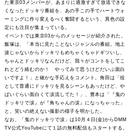
た東京03メンバーが、あまりに過激すぎて放送できな
くなったドッキリ番組を、あの手この手でハートウォ
ーミングに作り変えるべく奮闘するという、異色の設
定にも注目が集まっている。
イベントでは東京03からのメッセージが紹介された。
飯塚は、「本当に見たことないジャンルの番組。地上
波じゃないからドッキリもめちゃくちゃドギツいし、
ちゃんとドッキリなんだけど、我々がコントをしてこ
れとどう絡むのか！ やってみて思うけどだいぶ面白
いですよ！」と確かな手応えをコメント。角田は「役
として普通にドッキリを見るシーンもあったけど、や
ばいぐらい面白くて涙流してた！」、豊本は「『鬼の
ドッキリで涙』が『角ちゃんの涙』になっちゃった」
と、笑いの絶えない撮影の様子を明かした。
なお、「鬼のドッキリで涙」は10月４日(金)からDMM
TV公式YouTubeにて１話の無料配信もスタートする。