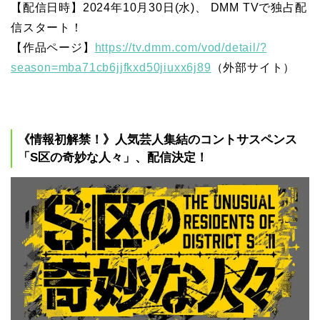
【配信日時】2024年10月30日(水)、 DMM TVで独占配
信スタート！
【作品ページ】
https://tv.dmm.com/vod/detail/?
season=mba71cb6jjfkxd50jiuxx6j89
（外部サイト）
《情報初解禁！》人気芸人集結のコントサスペンス
「S区の奇妙な人々」、配信決定！