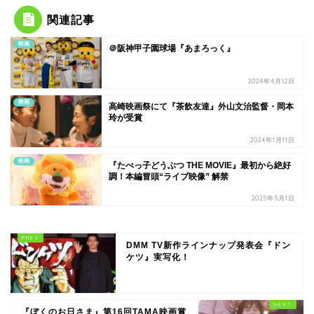
関連記事
映画
＠阪神甲子園球場『あまろっく』
2024年4月12日
映画
高崎映画祭にて『茶飲友達』外山文治監督・岡本
玲が受賞
2024年1月11日
映画
『たべっ子どうぶつ THE MOVIE』最初から絶好
調！本編冒頭“ライブ映像” 解禁
2025年5月1日
DMM TV新作ラインナップ発表会『ドン
ケツ』実写化！
『ぼくのお日さま』第16回TAMA映画賞