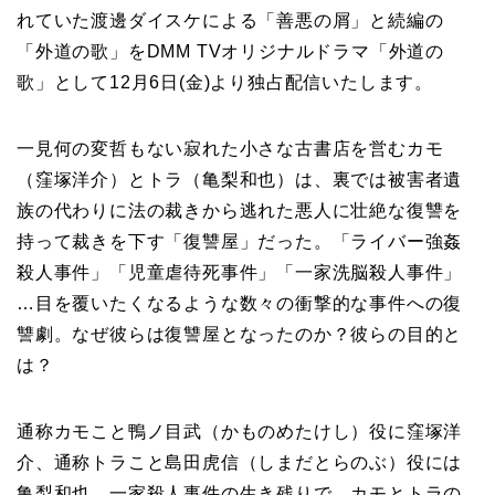
れていた渡邊ダイスケによる「善悪の屑」と続編の
「外道の歌」をDMM TVオリジナルドラマ「外道の
歌」として12月6日(金)より独占配信いたします。
⼀⾒何の変哲もない寂れた⼩さな古書店を営むカモ
（窪塚洋介）とトラ（亀梨和也）は、裏では被害者遺
族の代わりに法の裁きから逃れた悪人に壮絶な復讐を
持って裁きを下す「復讐屋」だった。「ライバー強姦
殺人事件」「児童虐待死事件」「一家洗脳殺人事件」
…目を覆いたくなるような数々の衝撃的な事件への復
讐劇。なぜ彼らは復讐屋となったのか？彼らの目的と
は？
通称カモこと鴨ノ目武（かものめたけし）役に窪塚洋
介、通称トラこと島田虎信（しまだとらのぶ）役には
亀梨和也、一家殺人事件の生き残りで、カモとトラの