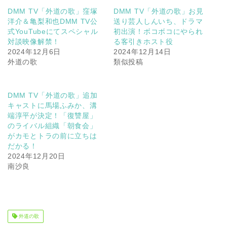
DMM TV「外道の歌」窪塚
DMM TV「外道の歌」お見
洋介＆亀梨和也DMM TV公
送り芸人しんいち、ドラマ
式YouTubeにてスペシャル
初出演！ボコボコにやられ
対談映像解禁！
る客引きホスト役
2024年12月6日
2024年12月14日
外道の歌
類似投稿
DMM TV「外道の歌」追加
キャストに馬場ふみか、溝
端淳平が決定！「復讐屋」
のライバル組織「朝食会」
がカモとトラの前に立ちは
だかる！
2024年12月20日
南沙良
外道の歌