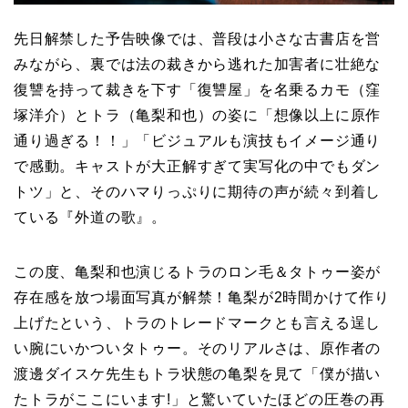
先日解禁した予告映像では、普段は小さな古書店を営
みながら、裏では法の裁きから逃れた加害者に壮絶な
復讐を持って裁きを下す「復讐屋」を名乗るカモ（窪
塚洋介）とトラ（亀梨和也）の姿に「想像以上に原作
通り過ぎる！！」「ビジュアルも演技もイメージ通り
で感動。キャストが大正解すぎて実写化の中でもダン
トツ」と、そのハマりっぷりに期待の声が続々到着し
ている『外道の歌』。
この度、亀梨和也演じるトラのロン毛＆タトゥー姿が
存在感を放つ場面写真が解禁！亀梨が2時間かけて作り
上げたという、トラのトレードマークとも言える逞し
い腕にいかついタトゥー。そのリアルさは、原作者の
渡邊ダイスケ先生もトラ状態の亀梨を見て「僕が描い
たトラがここにいます!」と驚いていたほどの圧巻の再