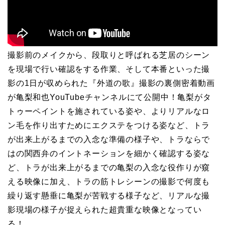
撮影前のメイクから、段取りと呼ばれる芝居のシーン
を現場で行い確認をする作業、そして本番といった撮
影の1日が収められた『外道の歌』撮影の裏側密着動画
が亀梨和也YouTubeチャンネルにて公開中！亀梨がタ
トゥーペイントを施されている姿や、よりリアルなロ
ン毛を作り出すためにエクステをつける姿など、トラ
が出来上がるまでの入念な準備の様子や、トラならで
はの関西弁のイントネーションを細かく確認する姿な
ど、トラが出来上がるまでの亀梨の入念な役作りが窺
える映像に加え、トラの筋トレシーンの撮影で何度も
繰り返す懸垂に亀梨が苦戦する様子など、リアルな撮
影現場の様子が捉えられた超貴重な映像となってい
る！