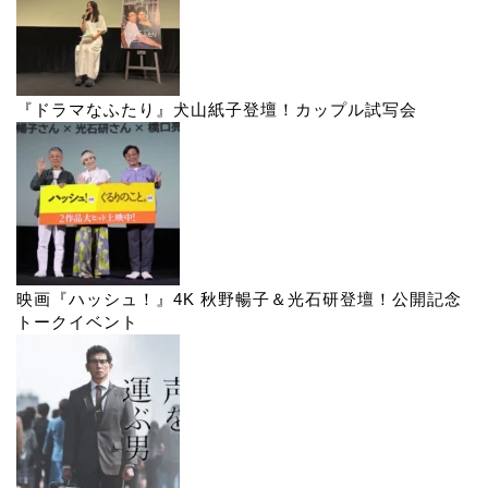
『ドラマなふたり』犬山紙子登壇！カップル試写会
映画『ハッシュ！』4K 秋野暢子＆光石研登壇！公開記念
トークイベント