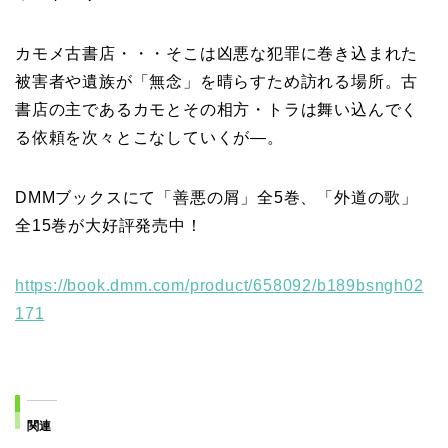
カモメ古書店・・・そこは凶悪な犯罪に巻き込まれた
被害者や遺族が「無念」を晴らすため訪れる場所。古
書店の主であるカモとその相方・トラは舞い込んでく
る依頼を次々とこなしていくが―。
DMMブックスにて「善悪の屑」全5巻、「外道の歌」
全15巻が大好評発売中！
https://book.dmm.com/product/658092/b189bsngh02
171
関連