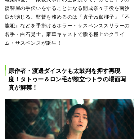
復讐屋の手伝いをすることになる開成奈々子役を南沙
良が演じる。監督を務めるのは『貞子vs伽椰子』『不
能犯』などを手掛けるホラー・サスペンススリラーの
名手・⽩⽯晃⼠。豪華キャストで贈る極上のクライ
ム・サスペンスが誕生！
原作者・渡邊ダイスケも太鼓判を押す再現
度！タトゥー＆ロン毛が際立つトラの場面写
真が解禁！