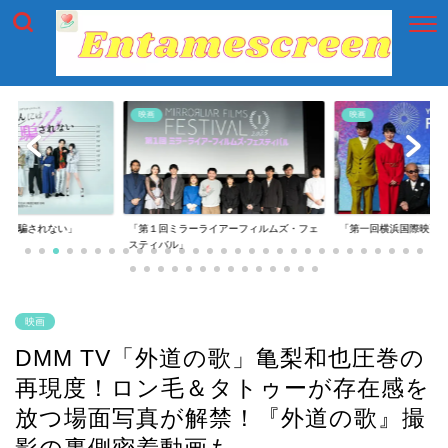
映画
映画
には騙されない」
「第１回ミラーライアーフィルムズ・フェ
「第一回横浜国際映画
スティバル」
映画
DMM TV「外道の歌」亀梨和也圧巻の
再現度！ロン毛＆タトゥーが存在感を
放つ場面写真が解禁！『外道の歌』撮
影の裏側密着動画も