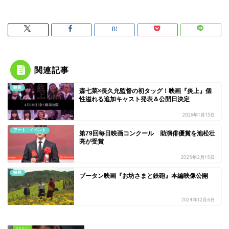
関連記事
映画
森七菜×長久允監督の初タッグ！映画『炎上』個
性溢れる追加キャスト発表＆公開日決定
2026年1月13日
アート イベント
第79回毎日映画コンクール 助演俳優賞を池松壮
亮が受賞
2025年2月15日
映画
ブータン映画『お坊さまと鉄砲』本編映像公開
2024年12月6日