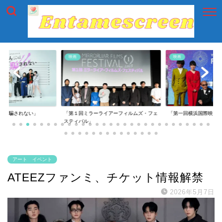
映画
映画
には騙されない」
「第１回ミラーライアーフィルムズ・フェ
「第一回横浜国際映画
スティバル」
アート イベント
ATEEZファンミ、チケット情報解禁
2026年5月7日