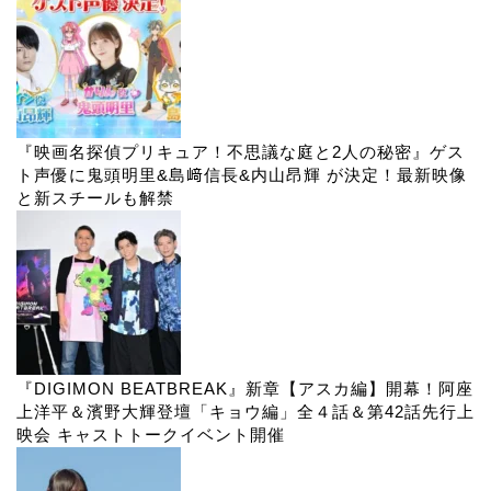
『映画名探偵プリキュア！不思議な庭と2人の秘密』ゲス
ト声優に鬼頭明里&島﨑信長&内山昂輝 が決定！最新映像
と新スチールも解禁
『DIGIMON BEATBREAK』新章【アスカ編】開幕！阿座
上洋平＆濱野大輝登壇「キョウ編」全４話＆第42話先行上
映会 キャストトークイベント開催