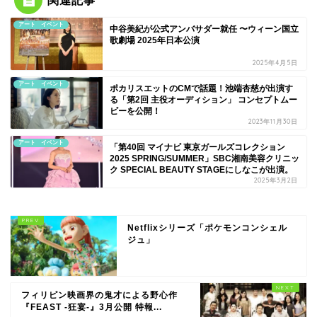
関連記事
アート イベント
中谷美紀が公式アンバサダー就任 〜ウィーン国立
歌劇場 2025年日本公演
2025年4月5日
アート イベント
ポカリスエットのCMで話題！池端杏慈が出演す
る「第2回 主役オーディション」 コンセプトムー
ビーを公開！
2023年11月30日
アート イベント
「第40回 マイナビ 東京ガールズコレクション
2025 SPRING/SUMMER」SBC湘南美容クリニッ
ク SPECIAL BEAUTY STAGEにしなこが出演。
2025年3月2日
Netflixシリーズ「ポケモンコンシェル
ジュ」
フィリピン映画界の鬼才による野心作
『FEAST -狂宴-』3月公開 特報...