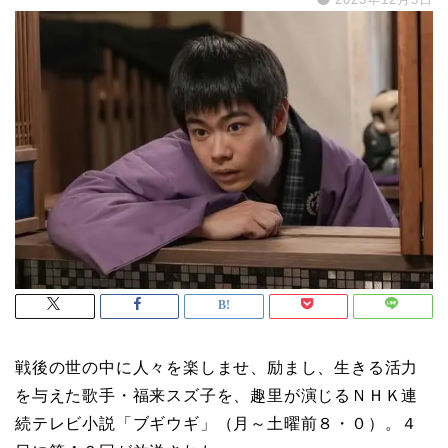
戦後の世の中に人々を楽しませ、励まし、生きる活力
を与えた歌手・福来スズ子を、趣里が演じるＮＨＫ連
続テレビ小説「ブギウギ」（月～土曜前８・０）。４