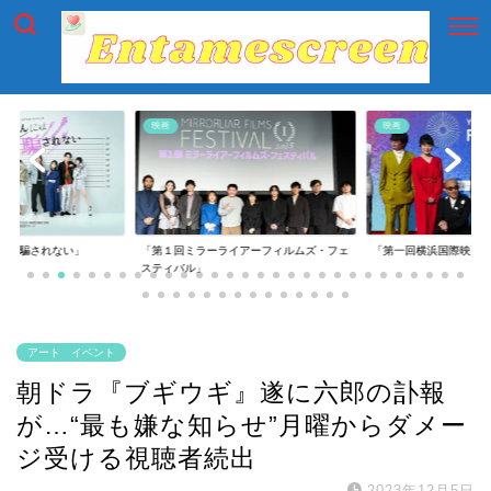
映画
映画
には騙されない」
「第１回ミラーライアーフィルムズ・フェ
「第一回横浜国際映画
スティバル」
アート イベント
朝ドラ『ブギウギ』遂に六郎の訃報
が…“最も嫌な知らせ”月曜からダメー
ジ受ける視聴者続出
2023年12月5日