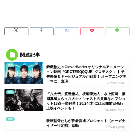
関連記事
映画
錦織敦史 × CloverWorks オリジナルアニメーシ
ョン映画『GROTESQQQUE -グロテスク-』】予
告映像＆キービジュアルが到着！ オープニングテ
ーマに、
出現
2026年7月5日
映画
『八犬伝』渡邊圭祐、板垣李光人、水上恒司、藤
岡真威人ら＜八犬士＞キャストの貴重なオフショ
ット13点一挙解禁！10/24(木)には公開前日先行
上映イベントも！
2024年10月21日
映画
映画監督たちが役者育成プロジェクト（オーガナ
イザー行定勲）始動
2024年9月19日