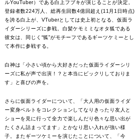
ルYouTuber）である白上フブキが演じることが決定。
登録者数224万人、総再生回数4億回超え(11月1日時点)
を誇る白上が、VTuberとしては史上初となる、仮面ラ
イダーシリーズに参戦。白髪ケモミミなオタ狐である
彼女は、同じく“狐”がモチーフであるギーツケミーとし
て本作に参戦する。
白神は「小さい頃から大好きだった仮面ライダーシリ
ーズに私が声で出演！？と本当にビックリしておりま
す」と喜びの声を。
さらに仮面ライダーについて、「大人用の仮面ライダ
ー変身ベルトをコレクションしてなりきったり友人と
ショーを見に行って全力で楽しんだり色々な思い出が
たくさん詰まってます」とかなり思い入れが強い様
子。またギーツケミーを演じたことについて、「今