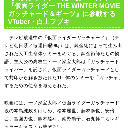
『仮面ライダー THE WINTER MOVIE
ガッチャード＆ギーツ』に参戦する
VTuber・白上フブキ
テレビ放送中の『仮面ライダーガッチャード』（テ
レビ朝日系／毎週日曜9時）は、錬金術によって生み出
された人工生命体ケミーをめぐる、錬金術師たちの物
語。主人公の高校生・一ノ瀬宝太郎は「ガッチャード
ライバー」を託され、仮面ライダーガッチャードとし
て封印から解き放たれた101体のケミーを「ガッチャ」
するための使命を与えられた。
映画には、一ノ瀬宝太郎／仮面ライダーガッチャード
役の本島純政をはじめ、松本麗世、藤林泰也、安倍
乙、富園力也、熊木陸斗、南野陽子、石丸幹二らレギ
ュラーキャストも勢ぞろい。