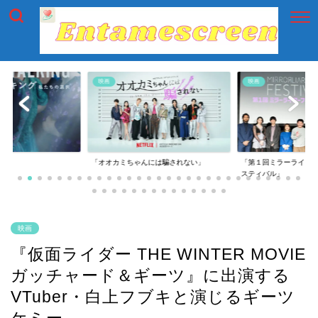
映画
映画
には騙されない」
「第１回ミラーライアーフィルムズ・フェ
「第一回横浜国際映画
スティバル」
映画
『仮面ライダー THE WINTER MOVIE
ガッチャード＆ギーツ』に出演する
VTuber・白上フブキと演じるギーツ
ケミー