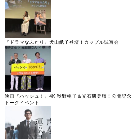
『ドラマなふたり』犬山紙子登壇！カップル試写会
映画『ハッシュ！』4K 秋野暢子＆光石研登壇！公開記念
トークイベント