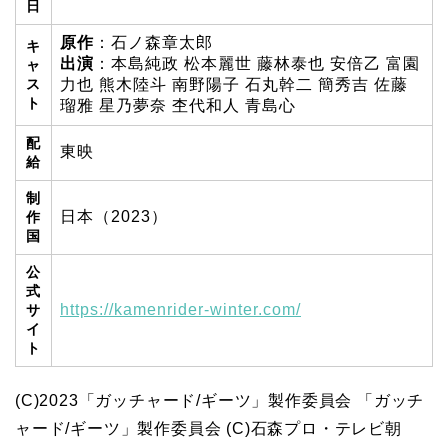
日
原作
：石ノ森章太郎
キ
出演
：本島純政 松本麗世 藤林泰也 安倍乙 富園
ャ
ス
力也 熊木陸斗 南野陽子 石丸幹二 簡秀吉 佐藤
ト
瑠雅 星乃夢奈 杢代和人 青島心
配
東映
給
制
日本（2023）
作
国
公
式
https://kamenrider-winter.com/
サ
イ
ト
(C)2023「ガッチャード/ギーツ」製作委員会 「ガッチ
ャード/ギーツ」製作委員会 (C)石森プロ・テレビ朝