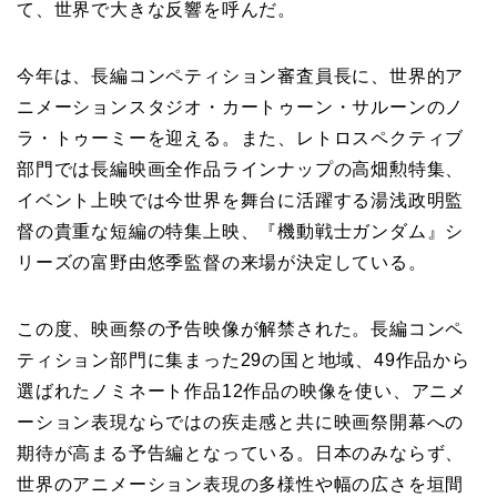
て、世界で大きな反響を呼んだ。
今年は、長編コンペティション審査員長に、世界的ア
ニメーションスタジオ・カートゥーン・サルーンのノ
ラ・トゥーミーを迎える。また、レトロスペクティブ
部門では長編映画全作品ラインナップの高畑勲特集、
イベント上映では今世界を舞台に活躍する湯浅政明監
督の貴重な短編の特集上映、『機動戦士ガンダム』シ
リーズの富野由悠季監督の来場が決定している。
この度、映画祭の予告映像が解禁された。長編コンペ
ティション部門に集まった29の国と地域、49作品から
選ばれたノミネート作品12作品の映像を使い、アニメ
ーション表現ならではの疾走感と共に映画祭開幕への
期待が高まる予告編となっている。日本のみならず、
世界のアニメーション表現の多様性や幅の広さを垣間