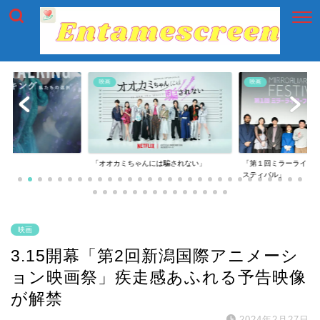
映画
映画
映
「オオカミちゃんには騙されない」
「第１回ミラーライアーフィルムズ・フェ
「
スティバル」
映画
3.15開幕「第2回新潟国際アニメーシ
ョン映画祭」疾走感あふれる予告映像
が解禁
2024年2月27日