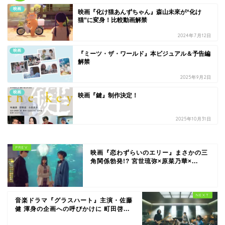
映画
映画『化け猫あんずちゃん』森山未來が“化け
猫”に変身！比較動画解禁
2024年7月12日
映画
『ミーツ・ザ・ワールド』本ビジュアル＆予告編
解禁
2025年9月2日
映画
映画『鍵』制作決定！
2025年10月31日
映画『恋わずらいのエリー』まさかの三
角関係勃発!? 宮世琉弥×原菜乃華×...
音楽ドラマ『グラスハート』主演・佐藤
健 渾身の企画への呼びかけに 町田啓...