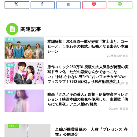
関連記事
映画
本編解禁！JO1豆原一成が好演『富士山と、コー
ヒーと、しあわせの数式』転機となる出会い本編
シーン
2025年10月16日
映画
原作コミック250万DL突破の大人気作が待望の実
写ドラマ化「ただの恋愛なんかできっこな
い」“触れられない男”×“においフェチ女子”のオ
フィスラブ！7月2日(水)より独占配信決定！！
2025年6月11日
映画
映画『クスノキの番人』監督・伊藤智彦ディレク
ション！映画本編の映像を使用した、主題歌「傍
らにて月夜」アニメ版MV解禁
2026年1月23日
全編が幽霊目線の一人称『プレゼンス 存
在』公開決定