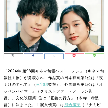
「2024年 第98回キネマ旬報ベスト・テン」（キネマ旬
報社主催）が発表され、作品賞の日本映画第1位は『夜
明けのすべて』（
三宅唱
監督）、外国映画第1位は『オ
ッペンハイマー』（クリストファー・ノーラン監
督）、文化映画第1位は『正義の行方』（木寺一孝監
督）に決まった。主演女優賞には
河合優実
（『ナミビ