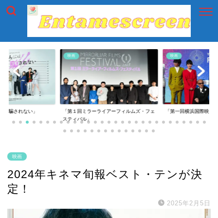
映画
映画
には騙されない」
「第１回ミラーライアーフィルムズ・フェ
「第一回横浜国際映画
スティバル」
映画
2024年キネマ旬報ベスト・テンが決
定！
2025年2月5日