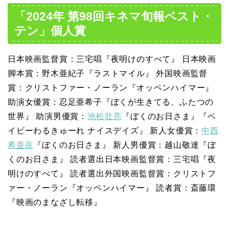
「2024年 第98回キネマ旬報ベスト・
テン」個人賞
日本映画監督賞：三宅唱『夜明けのすべて』 日本映画
脚本賞：野木亜紀子『ラストマイル』 外国映画監督
賞：クリストファー・ノーラン『オッペンハイマー』
助演女優賞：忍足亜希子『ぼくが生きてる、ふたつの
世界』 助演男優賞：
池松壮亮
『ぼくのお日さま』『ベ
イビーわるきゅーれ ナイスデイズ』 新人女優賞：
中西
希亜良
『ぼくのお日さま』 新人男優賞：越山敬達『ぼ
くのお日さま』 読者選出日本映画監督賞：三宅唱『夜
明けのすべて』 読者選出外国映画監督賞：クリストフ
ァー・ノーラン『オッペンハイマー』 読者賞：斎藤環
『映画のまなざし転移』