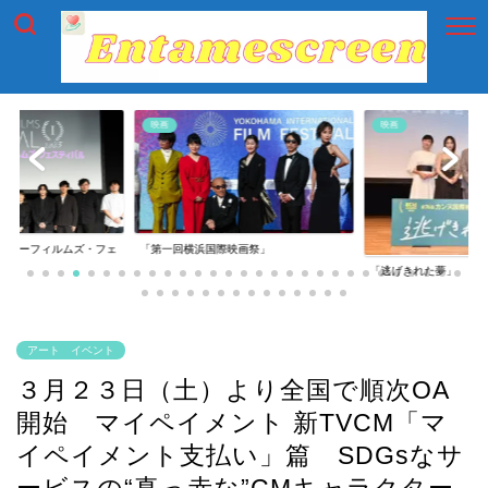
映画
映画
イアーフィルムズ・フェ
「第一回横浜国際映画祭」
「逃げきれた夢」
アート イベント
３月２３日（土）より全国で順次OA
開始 マイペイメント 新TVCM「マ
イペイメント支払い」篇 SDGsなサ
ービスの“真っ赤な”CMキャラクター