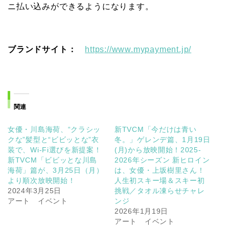
ニ払い込みができるようになります。
ブランドサイト：
https://www.mypayment.jp/
関連
女優・川島海荷、“クラシッ
新TVCM「今だけは青い
クな”髪型と“ビビッとな”衣
冬。」ゲレンデ篇、1月19日
装で、Wi-Fi選びを新提案！
(月)から放映開始！2025-
新TVCM「ビビッとな川島
2026年シーズン 新ヒロイン
海荷」篇が、3月25日（月）
は、女優・上坂樹里さん！
より順次放映開始！
人生初スキー場＆スキー初
2024年3月25日
挑戦／タオル凍らせチャレ
アート イベント
ンジ
2026年1月19日
アート イベント