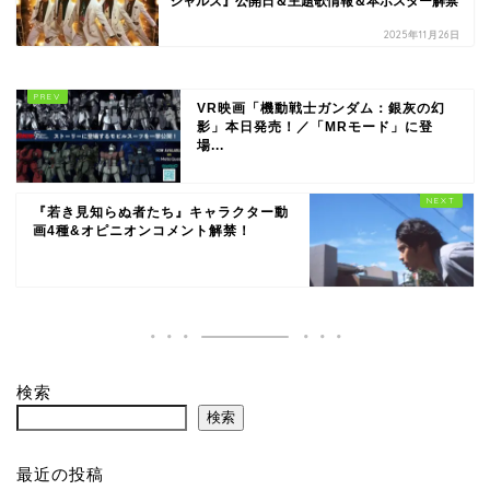
シャルズ』公開日＆主題歌情報＆本ポスター解禁
2025年11月26日
VR映画「機動戦士ガンダム：銀灰の幻
影」本日発売！／「MRモード」に登
場...
『若き見知らぬ者たち』キャラクター動
画4種&オピニオンコメント解禁！
検索
検索
最近の投稿