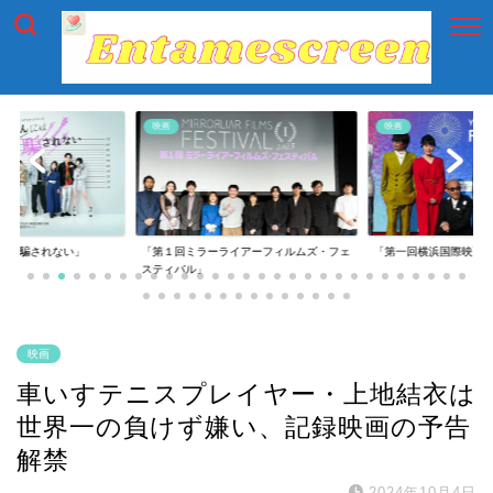
映画
映画
には騙されない」
「第１回ミラーライアーフィルムズ・フェ
「第一回横浜国際映画
スティバル」
映画
車いすテニスプレイヤー・上地結衣は
世界一の負けず嫌い、記録映画の予告
解禁
2024年10月4日