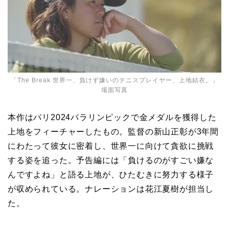
「The Break 世界一、負けず嫌いのテニスプレイヤー、上地結衣。」
場面写真
本作はパリ2024パラリンピックで金メダルを獲得した
上地をフィーチャーしたもの。監督の
新山正彰が3年間
にわたって彼女に密着し、世界一に向けて貪欲に挑戦
する姿を追った。予告編には「負けるのがすごい嫌な
んですよね」と語る上地が、ひたむきに努力する様子
が収められている。ナレーションは
花江夏樹が担当し
た。