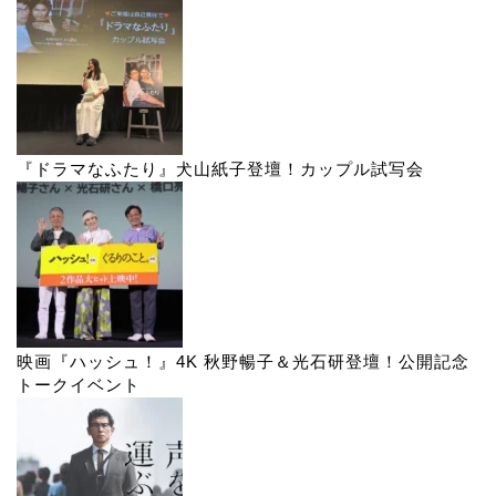
『ドラマなふたり』犬山紙子登壇！カップル試写会
映画『ハッシュ！』4K 秋野暢子＆光石研登壇！公開記念
トークイベント