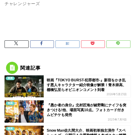
チャレンジャーズ
関連記事
映画
映画『TOKYO BURST-犯罪都市-』新宿をかき乱
す悪人キャラクター紹介映像が解禁！青木崇高、
棚橋弘至らオピニオンコメント到着
2026年5月23日
映画
『愚か者の身分』北村匠海が綾野剛にナイフを突
きつける!他、場面写真10点。フォトカード付き
ムビチケも発売
2025年7月9日
映画
Snow Man佐久間大介、映画初単独主演作『スペ