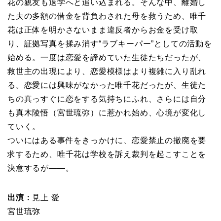
花の親友も退学へと追い込まれる。そんな中、離婚し
た夫の多額の借金を背負わされた母を救うため、唯千
花は正体を明かさないまま違反者からお金を受け取
り、証拠写真を揉み消す“ラブキーパー”としての活動を
始める。一度は恋愛を諦めていた生徒たちだったが、
救世主の出現により、恋愛模様はより複雑に入り乱れ
る。恋愛には興味がなかった唯千花だったが、生徒た
ちの真っすぐに恋をする気持ちにふれ、さらには自分
も真木陵悟（宮世琉弥）に惹かれ始め、心境が変化し
ていく。
ついにはある事件をきっかけに、恋愛禁止の撤廃を要
求するため、唯千花は学校を訴え裁判を起こすことを
決意するが――。
出演：
見上 愛
宮世琉弥