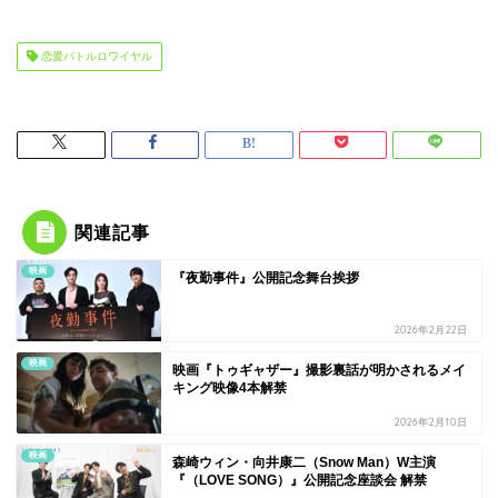
恋愛バトルロワイヤル
関連記事
映画
『夜勤事件』公開記念舞台挨拶
2026年2月22日
映画
映画『トゥギャザー』撮影裏話が明かされるメイ
キング映像4本解禁
2026年2月10日
映画
森崎ウィン・向井康二（Snow Man）W主演
『（LOVE SONG）』公開記念座談会 解禁