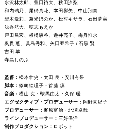
水沢林太郎、豊田裕大、秋田汐梨
和内璃乃、尾碕真花、本田響矢、中山翔貴
碧木愛莉、兼光ほのか、松村キサラ、石田夢実
浅香航大、穂志もえか
戸田昌宏、板橋駿谷、遊井亮子、梅舟惟永
奥貫 薫、眞島秀和、矢田亜希子 / 石黒 賢
吉田 羊
寺島しのぶ
監督：
松本壮史・太田 良・安川有果
脚本：
篠﨑絵理子・首藤 凜
音楽：
横山 克・鞍馬由太・久保 暖
エグゼクティブ・プロデューサー：
岡野真紀子
プロデューサー：
梶原富治・北澤卓哉
ラインプロデューサー：
三好保洋
制作プロダクション：
ロボット