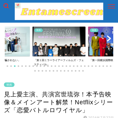
映画
映画
には騙されない」
「第１回ミラーライアーフィルムズ・フェ
「第一回横浜国際映画
スティバル」
映画
見上愛主演、共演宮世琉弥！本予告映
像＆メインアート解禁！Netflixシリー
ズ「恋愛バトルロワイヤル」
2024年7月22日