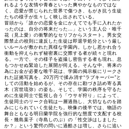
れるような友情や青春といった爽やかなものではな
く、恋愛が禁じられた世界で傷つき、もがき抗う生徒
たちの様子が生々しく映し出されている。
冒頭から「誰かの恋愛を金にかえてでも手に入れたか
ったのは、自分の将来だった…」という主人公・唯千
花（見上愛）の衝撃的なセリフからスタート。男女交
際禁止の校則に違反した生徒は即退学処分という厳し
いルールが敷かれた異様な学園内。しかし惹かれ合う
衝動を抑えられず秘密裏に交際する者が続々と現れ
る。一方で、その様子を盗撮し密告する者も現れ、息
もつかせぬ緊迫した展開が伺える。そんな中、将来の
為にお金が必要な唯千花は、学園の掲示板にリークさ
れた証拠写真を、20万円で揉み消す“ラブキーパー”と
しての活動を始めるが、その存在に勘づき詰め寄る真
木（宮世琉弥）の姿も。そして、学園の秩序を守るた
めに生徒同士で監視し合う「ウサギ狩り」によって、
生徒同士のリーク合戦は一層過熱し、大切なものを踏
みにじられていく生徒たち。映像の後半では、物語の
舞台ともなる明日蘭学院を強行的な態度で支配する校
長・幾島葉子（寺島しのぶ）の「性交渉はしました
か？」という驚愕の問いに過酷さは増し、さらに追い