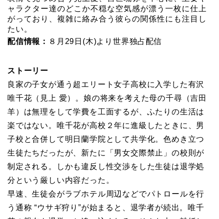
ャラクター達のどこか不穏な空気感が漂う一枚に仕上
がっており、複雑に絡み合う彼らの関係性にも注目し
たい。
配信情報：
８月29日(木)より世界独占配信
ストーリー
良家の子女が通う超エリート女子高校に入学した有沢
唯千花（見上 愛）。娘の将来を考えた母の千尋（吉田
羊）は無理をして学費を工面するが、ふたりの生活は
楽ではない。唯千花が高校２年に進級したときに、男
子校と合併して明日蘭学院として共学化。色めき立つ
生徒たちだったが、新たに「男女交際禁止」の校則が
制定される。しかも違反し性交渉をした生徒は退学処
分という厳しい内容だった。
早速、生徒会がラブホテル周辺などでパトロールを行
う通称 “ウサギ狩り”が始まると、退学者が続出。唯千