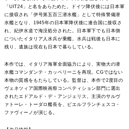
「UIT24」と名をあらためた。ドイツ降伏後には日本軍
に接収され「伊号第五百三潜水艦」として特殊警備潜
水艦となり、1945年の日本軍降伏後に連合国に接収さ
れ、紀伊水道で海没処分された。日本軍下でも日本側
についたイタリア人水兵が乗艦。水兵は戦後も日本に
残り、遺族は現在も日本で暮らしている。
本作では、イタリア海軍全面協力により、実物大の潜
水艦コマンダンテ・カッペリーニを再現。CGではない
本物の質感をもたらしている。監督は、本作で2度目の
ヴェネツィア国際映画祭コンペティション部門に選出
されたエドアルド・デ・アンジェリス。主演のサルヴ
ァトーレ・トーダロ艦長を、ピエルフランチェスコ・
ファヴィーノが演じる。