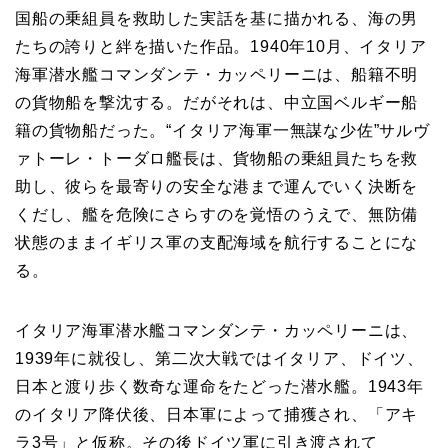
国船の乗組員を救助した実話を基に描かれる、海の男
たちの誇りと絆を描いた作品。1940年10月、イタリア
海軍潜水艦コマンダンテ・カッペリーニは、船籍不明
の貨物船を撃沈する。だがそれは、中立国ベルギー船
籍の貨物船だった。“イタリア海軍一無謀な少佐”サルヴ
ァトーレ・トーダロ艦長は、貨物船の乗組員たちを救
助し、彼らを最寄りの安全な港まで運んでいく決断を
くだし、艦を危険にさらすのを覚悟のうえで、無防備
状態のままイギリス軍の支配海域を航行することにな
る。
イタリア海軍潜水艦コマンダンテ・カッペリーニは、
1939年に就役し、第二次大戦ではイタリア、ドイツ、
日本と渡り歩く数奇な運命をたどった潜水艦。1943年
のイタリア降伏後、日本軍によって捕獲され、「アキ
ラ3号」と仮称。その後ドイツ軍に引き渡されて