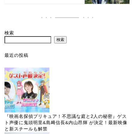
検索
検索
最近の投稿
『映画名探偵プリキュア！不思議な庭と2人の秘密』ゲス
ト声優に鬼頭明里&島﨑信長&内山昂輝 が決定！最新映像
と新スチールも解禁