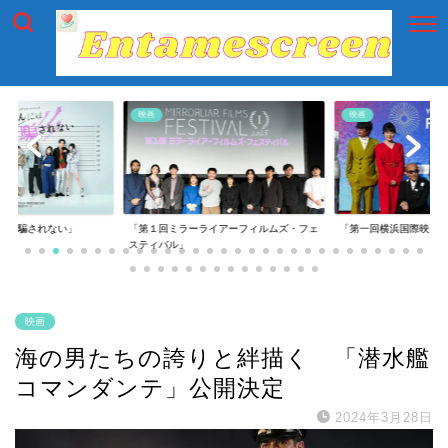
映画
映画
には騙されない」
「第１回ミラーライアーフィルムズ・フェ
「第一回横浜国際映画
スティバル」
映画
海の男たちの誇りと絆描く 「潜水艦
コマンダンテ」公開決定
2024年3月28日