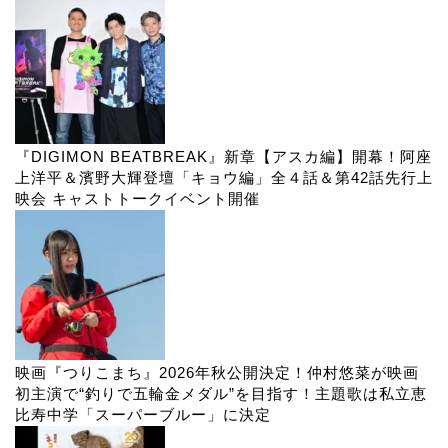
『DIGIMON BEATBREAK』新章【アスカ編】開幕！阿座
上洋平＆濱野大輝登壇「キョウ編」全４話＆第42話先行上
映会 キャストトークイベント開催
映画『つりこまち』2026年秋公開決定！仲村悠菜が映画
初主演で“釣りで五輪金メダル”を目指す！主題歌は私立恵
比寿中学「スーパーブルー」に決定