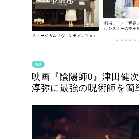
の城』
劇場アニメ「青春
けシスターの夢を
ミュージカル『ヴィンチェンツォ』
映画
映画『陰陽師0』津田健
淳弥に最強の呪術師を簡