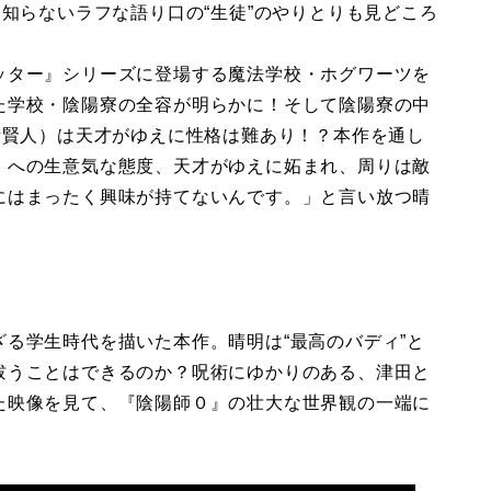
く知らないラフな語り口の“生徒”のやりとりも見どころ
ッター』シリーズに登場する魔法学校・ホグワーツを
た学校・陰陽寮の全容が明らかに！そして陰陽寮の中
﨑賢人）は天才がゆえに性格は難あり！？本作を通し
）への生意気な態度、天才がゆえに妬まれ、周りは敵
にはまったく興味が持てないんです。」と言い放つ晴
。
る学生時代を描いた本作。晴明は“最高のバディ”と
祓うことはできるのか？呪術にゆかりのある、津田と
た映像を見て、『陰陽師０』の壮大な世界観の一端に
。