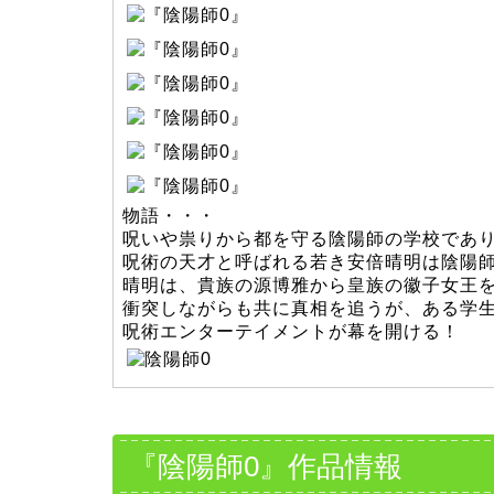
物語・・・
呪いや祟りから都を守る陰陽師の学校であ
呪術の天才と呼ばれる若き安倍晴明は陰陽
晴明は、貴族の源博雅から皇族の徽子女王
衝突しながらも共に真相を追うが、ある学
呪術エンターテイメントが幕を開ける！
『陰陽師0』作品情報