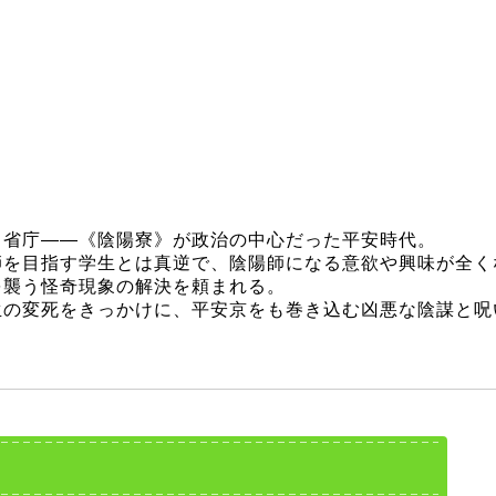
り省庁――《陰陽寮》が政治の中心だった平安時代。
師を目指す学生とは真逆で、陰陽師になる意欲や興味が全く
を襲う怪奇現象の解決を頼まれる。
生の変死をきっかけに、平安京をも巻き込む凶悪な陰謀と呪