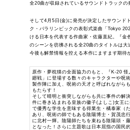
全20曲が収録されているサウンドトラックの
そして4月5日(金)に発売が決定したサウンド
ク・パラリンピックの表彰式楽曲「Tokyo 2020 
ける日本を代表する作曲家・佐藤直紀。『金
のシーンを彷彿される全20曲のタイトルは
今後も解禁情報を控える本作にますます期待
原作・夢枕獏の全面協力のもと、『K-20
廻戦」に登場する数々のキャラクターや呪
製作陣に加え、呪術の天才と呼ばれながら
もたらす！
そして晴明と衝突しながらも共に事件の解
件に巻き込まれる皇族の徽子(よしこ)女王
で優秀な学生を意味する得業生・橘泰家（た
あり、呪術の師でもある陰陽博士・賀茂忠
に北村一輝。陰陽師たちを束ねる陰陽頭・
となった！さらに主題歌は日本屈指の国民的ア