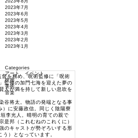
2023年8月
2023年7月
2023年6月
2023年5月
2023年4月
2023年3月
2023年2月
2023年1月
Categories
アート イベント
監督を務め、呪術監修に「呪術
映画
」監修の加門七海を迎えた夢の
美術
賢人が満を持して新しい息吹を
音楽
染谷将太。物語の発端となる事
み）に安藤政信。同じく陰陽寮
板垣李光人。晴明の育ての親で
宗是邦（これむねのこれくに）
強のキャストが勢ぞろいする形
いこう）となっています。