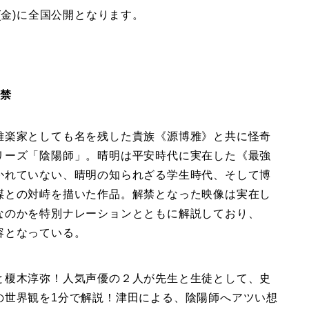
(金)に全国公開となります。
解禁
雅楽家としても名を残した貴族《源博雅》と共に怪奇
リーズ「陰陽師」。晴明は平安時代に実在した《最強
かれていない、晴明の知られざる学生時代、そして博
謀との対峙を描いた作品。解禁となった映像は実在し
なのかを特別ナレーションとともに解説しており、
容となっている。
と榎木淳弥！人気声優の２人が先生と生徒として、史
の世界観を1分で解説！津田による、陰陽師へアツい想