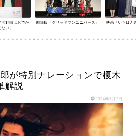
ブタ野郎はおでか
劇場版「グリッドマンユニバース」
映画「いちばん
見ない」
次郎が特別ナレーションで榎木
単解説
2024年3月7日