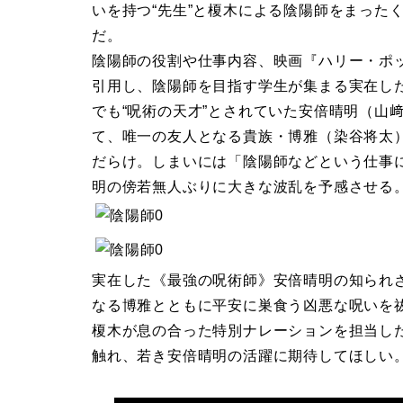
いを持つ“先生”と榎木による陰陽師をまった
だ。
陰陽師の役割や仕事内容、映画『ハリー・ポ
引用し、陰陽師を目指す学生が集まる実在し
でも“呪術の天才”とされていた安倍晴明（山
て、唯一の友人となる貴族・博雅（染谷将太
だらけ。しまいには「陰陽師などという仕事
明の傍若無人ぶりに大きな波乱を予感させる
実在した《最強の呪術師》安倍晴明の知られざ
なる博雅とともに平安に巣食う凶悪な呪いを
榎木が息の合った特別ナレーションを担当し
触れ、若き安倍晴明の活躍に期待してほしい