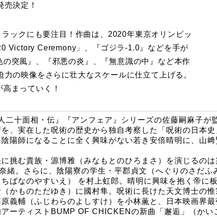
発売決定！
トラックにも要注目！作曲は、2020年東京オリンピッ
Victory Ceremony」、『ゴジラ-1.0』などを手が
色の突風』、『邪悪の炎』、『無意識の中』など本作
大迫力の映像をさらに壮大なスケールに仕立て上げる。
が高まっていく！
 怪人二十面相・伝』『アンフェア』シリーズの佐藤嗣麻子が
術を、実在した呪術の歴史から独自考察した「呪術の日本史
も陰陽師になることに全く興味がない若き安倍晴明に、山﨑
決に挑む貴族・源博雅（みなもとのひろまさ）を演じるのは
に奈緒。さらに、陰陽寮の学生・平郡貞文（へぐりのさだふ
ちばなのやすいえ） を村上虹郎。晴明に興味を抱く帝に
行（かものただゆき）に國村隼。呪術に長けた天文博士の惟
藤原義輔（ふじわらのよしすけ）を小林薫と、日本映画界最
ーティストBUMP OF CHICKENの新曲「邂逅」（か