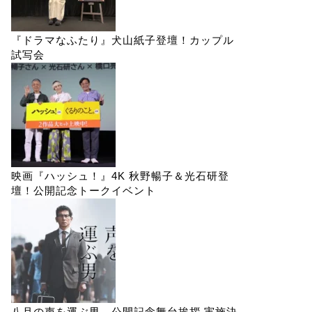
『ドラマなふたり』犬山紙子登壇！カップル
試写会
映画『ハッシュ！』4K 秋野暢子＆光石研登
壇！公開記念トークイベント
八月の声を運ぶ男 公開記念舞台挨拶 実施決