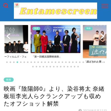
映画
映画
イアーフィルムズ・フェ
「第一回横浜国際映画祭」
「逃げきれた夢」
映画
映画『陰陽師0』より、染谷将太 奈緒
板垣李光人らクランクアップも収め
たオフショット解禁
2024年5月11日