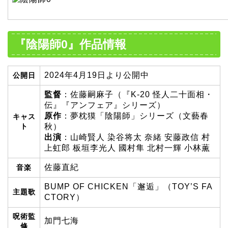
『陰陽師0』作品情報
2024年4月19日より公開中
公開日
監督
：佐藤嗣麻子（『K-20 怪人二十面相・
伝』『アンフェア』シリーズ）
原作
：夢枕獏「陰陽師」シリーズ（文藝春
キャス
ト
秋）
出演
：山崎賢人 染谷将太 奈緒 安藤政信 村
上虹郎 板垣李光人 國村隼 北村一輝 小林薫
佐藤直紀
音楽
BUMP OF CHICKEN「邂逅」（TOY’S FA
主題歌
CTORY）
呪術監
加門七海
修