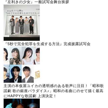
『左利きの少女』一般試写会舞台挨拶
『5秒で完全犯罪を生成する方法』完成披露試写会
主演の本仮屋ユイカの透明感のある歌声に注目！「昭和歌
謡劇 歌の銀座パラダイス♪」昭和の名曲にのせて描く最高
にHAPPYな歌謡劇 上演決定！