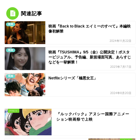
関連記事
映画
映画『Back to Black エイミーのすべて』本編映
像初解禁
2024年11月22日
映画
映画『TSUSHIMA』9/5（金）公開決定！ポスタ
ービジュアル、予告編、新規場面写真、あらすじ
などを一挙解禁！
2025年7月17日
映画
Netflixシリーズ「極悪女王」
2024年8月20日
『ルックバック』アヌシー国際アニメー
ション映画祭で上映