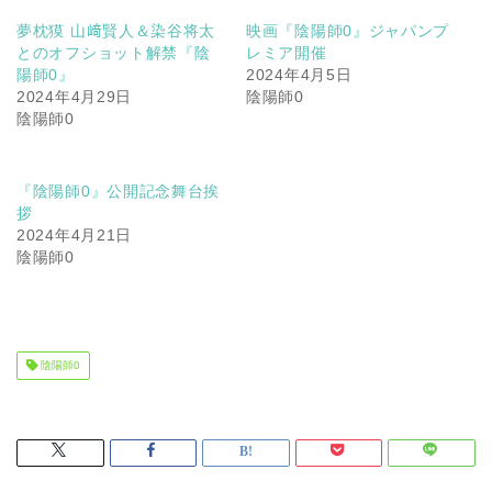
夢枕獏 山﨑賢人＆染谷将太
映画『陰陽師0』ジャパンプ
とのオフショット解禁『陰
レミア開催
陽師0』
2024年4月5日
2024年4月29日
陰陽師0
陰陽師0
『陰陽師0』公開記念舞台挨
拶
2024年4月21日
陰陽師0
陰陽師0