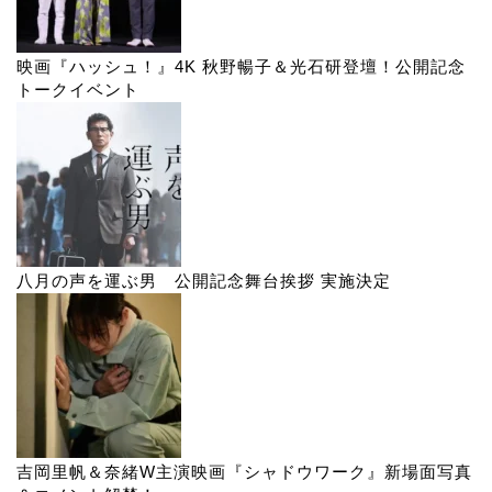
映画『ハッシュ！』4K 秋野暢子＆光石研登壇！公開記念
トークイベント
八月の声を運ぶ男 公開記念舞台挨拶 実施決定
吉岡里帆＆奈緒W主演映画『シャドウワーク』新場面写真