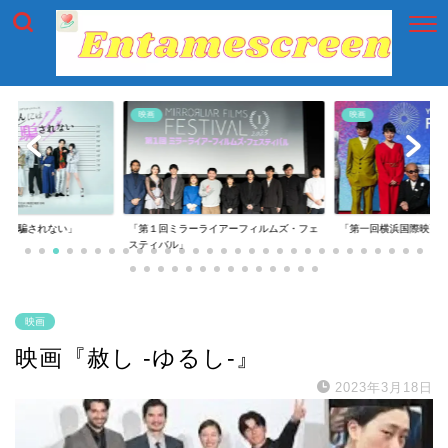
映画
映画
には騙されない」
「第１回ミラーライアーフィルムズ・フェ
「第一回横浜国際映画
スティバル」
映画
映画『赦し -ゆるし-』
2023年3月18日