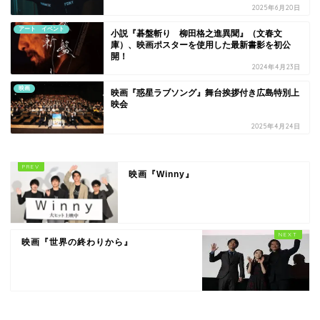
2025年6月20日
アート イベント
小説『碁盤斬り 柳田格之進異聞』（文春文
庫）、映画ポスターを使用した最新書影を初公
開！
2024年4月23日
映画
映画『惑星ラブソング』舞台挨拶付き広島特別上
映会
2025年4月24日
映画『Winny』
映画『世界の終わりから』