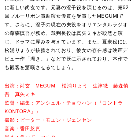
に新しい尚玄です。元妻の澄子役を演じるのは、第62
回ブルーリボン賞助演女優賞を受賞したMEGUMIで
す。さらに、澄子の現在の夫役をオリエンタルラジオ
の藤森慎吾が務め、裁判長役は真矢ミキが毅然と演
じ、ドラマに厚みを与えています。また、夏奈役には
松浦りょうが抜擢されており、彼女の存在感は映画デ
ビュー作「渇き。」などで既に示されており、本作で
も観客を驚嘆させるでしょう。
出演：尚玄 MEGUMI 松浦りょう 生津徹 藤森慎
吾 真矢ミキ
監督・編集：アンシュル・チョウハン（『コントラ
KONTORA』）
撮影：ピーター・モエン・ジェンセン
音楽：香田悠真