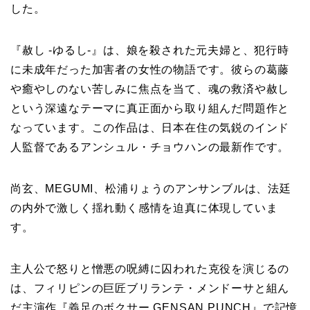
した。
『赦し -ゆるし-』は、娘を殺された元夫婦と、犯行時
に未成年だった加害者の女性の物語です。彼らの葛藤
や癒やしのない苦しみに焦点を当て、魂の救済や赦し
という深遠なテーマに真正面から取り組んだ問題作と
なっています。この作品は、日本在住の気鋭のインド
人監督であるアンシュル・チョウハンの最新作です。
尚玄、MEGUMI、松浦りょうのアンサンブルは、法廷
の内外で激しく揺れ動く感情を迫真に体現していま
す。
主人公で怒りと憎悪の呪縛に囚われた克役を演じるの
は、フィリピンの巨匠ブリランテ・メンドーサと組ん
だ主演作『義足のボクサー GENSAN PUNCH』で記憶