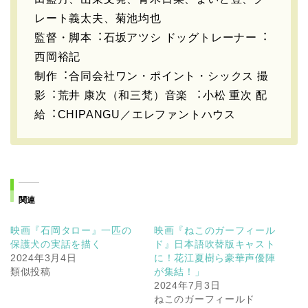
レート義太夫、菊池均也
監督・脚本︓⽯坂アツシ ドッグトレーナー︓
⻄岡裕記
制作︓合同会社ワン・ポイント・シックス 撮
影︓荒井 康次（和三梵）⾳楽 ︓⼩松 重次 配
給︓CHIPANGU／エレファントハウス
関連
映画『石岡タロー』一匹の
映画『ねこのガーフィール
保護犬の実話を描く
ド』日本語吹替版キャスト
2024年3月4日
に！花江夏樹ら豪華声優陣
類似投稿
が集結！」
2024年7月3日
ねこのガーフィールド