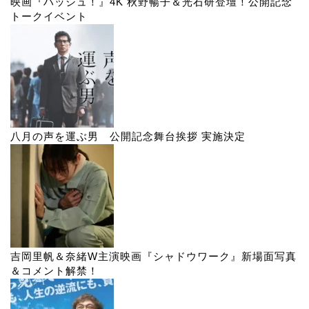
映画『ハッシュ！』4K 秋野暢子＆光石研登壇！公開記念
トークイベント
八月の声を運ぶ男 公開記念舞台挨拶 実施決定
吉岡里帆＆奈緒W主演映画『シャドウワーク』新場面写真
＆コメント解禁！