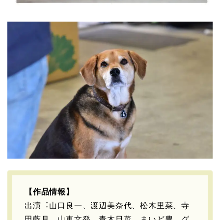
【作品情報】
出演︓⼭⼝良⼀、渡辺美奈代、松⽊⾥菜、寺
⽥藍⽉、⼭東⽂発、⻘⽊⽇菜、まいど豊、グ