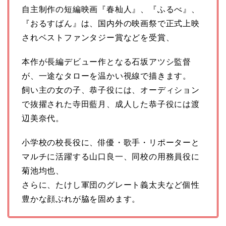
自主制作の短編映画『春杣人』、『ふるべ』、
『おるすばん』は、国内外の映画祭で正式上映
されベストファンタジー賞などを受賞、
本作が長編デビュー作となる石坂アツシ監督
が、一途なタローを温かい視線で描きます。
飼い主の女の子、恭子役には、オーディション
で抜擢された寺田藍月、成人した恭子役には渡
辺美奈代。
小学校の校長役に、俳優・歌手・リポーターと
マルチに活躍する山口良一、同校の用務員役に
菊池均也、
さらに、たけし軍団のグレート義太夫など個性
豊かな顔ぶれが脇を固めます。