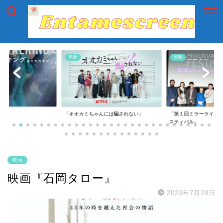
映画
映画
には騙されない」
「第１回ミラーライアーフィルムズ・フェ
「第一回横浜国際映画
スティバル」
映画
映画『石岡タロー』
2023年7月29日