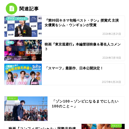
関連記事
アート イベント
『第99回キネマ旬報ベスト・テン』授賞式 主演
女優賞をシム・ウンギョンが受賞
2026年2月21日
映画
映画『東京逃避行』本編冒頭映像＆著名人コメン
ト
2026年3月18日
映画
「スマーフ」最新作、日本公開決定！
2025年6月26日
「ゾン100～ゾンビになるまでにしたい
100のこと～」
映画『コンフィデンシャル：国際共助捜