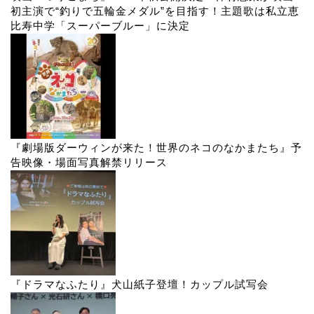
初主演で“釣りで五輪金メダル”を目指す！主題歌は私立恵
比寿中学「スーパーブルー」に決定
『劇場版ダーウィンが来た！世界のネコのなかまたち』予
告映像・場面写真解禁リリース
『ドラマなふたり』犬山紙子登壇！カップル試写会