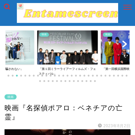
映画
映画
には騙されない」
「第１回ミラーライアーフィルムズ・フェ
「第一回横浜国際映画
スティバル」
映画
映画『名探偵ポアロ：ベネチアの亡
霊』
2023年8月2日