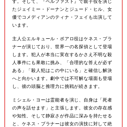
す。そして、『ベルファスト』で親子役を演じ
たジェイミー・ドーナンとジュード・ヒル、女
優でコメディアンのティナ・フェイも出演して
います。
主人公エルキュール・ポアロ役はケネス・ブラ
ナーが演じており、世界一の名探偵として登場
します。犯人が本当に実在するかさえ不明な殺
人事件にも果敢に挑み、「合理的な答えが必ず
ある」「殺人犯はこの中にいる」と確信し解決
へと向かいます。劇中では不可解な場面も登場
し、彼の頭脳と推理力に挑戦が続きます。
ミシェル・ヨーは霊能者を演じ、自身は「死者
の声を話せます」と主張します。彼女の存在感
や知性、そして静寂さが作品に深みを持たせる
と、ケネス・ブラナーは彼女の演技に対して絶