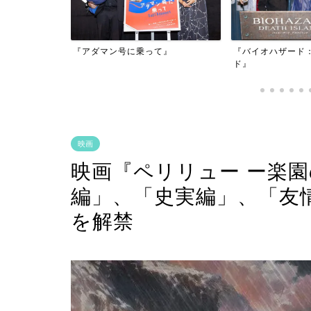
映画『もしか
乗って』
『バイオハザード：デスアイラン
かもしれない
ド』
映画
映画『ペリリュー ー楽
編」、「史実編」、「友
を解禁