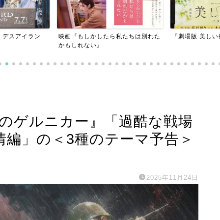
したら私たちは別れた
『劇場版 美しい彼～eternal～』
『東京貧困
』
事だと思って
園のゲルニカー』「過酷な戦場
情編」の＜3種のテーマ予告＞
2025年11月24日