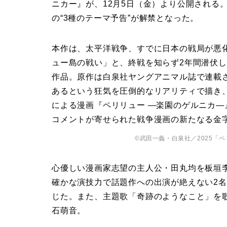
ニカー』が、12月5日（金）より公開される
の“3種のテーマ予告”が解禁となった。
本作は、太平洋戦争、すでに日本の戦局が悪化
ュー島の戦い」と、終戦を知らず2年間潜伏し
作品。原作は白泉社ヤングアニマル誌で連載
あるという狂気を圧倒的なリアリティで描き
による漫画『ペリリュー ―楽園のゲルニカ―
コメントが寄せられた戦争漫画の新たなる金
©武田一義・白泉社／2025「
心優しい漫画家志望の主人公・田丸均を板垣
確かな演技力で話題作への出演が絶えない2
じた。また、主題歌「奇跡のようなこと」を
石萌音。