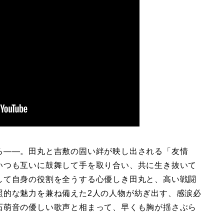
ろ——。田丸と吉敷の固い絆が映し出される「友情
いつも互いに鼓舞して手を取り合い、共に生き抜いて
して自身の役割を全うする心優しき田丸と、高い戦闘
照的な魅力を兼ね備えた2人の人物が紡ぎ出す、感涙必
石萌音の優しい歌声と相まって、早くも胸が揺さぶら