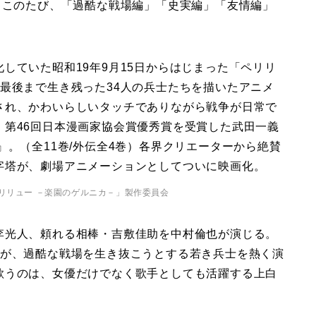
。このたび、「過酷な戦場編」「史実編」「友情編」
していた昭和19年9月15日からはじまった「ペリリ
最後まで生き残った34人の兵士たちを描いたアニメ
され、かわいらしいタッチでありながら戦争が日常で
、第46回日本漫画家協会賞優秀賞を受賞した武田一義
』。（全11巻/外伝全4巻）各界クリエーターから絶賛
字塔が、劇場アニメーションとしてついに映画化。
ペリリュー －楽園のゲルニカ－」製作委員会
李光人、頼れる相棒・吉敷佳助を中村倫也が演じる。
名が、過酷な戦場を生き抜こうとする若き兵士を熱く演
歌うのは、女優だけでなく歌手としても活躍する上白