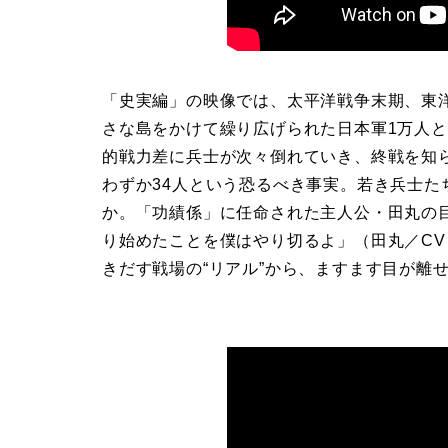
「史実編」の映像では、太平洋戦争末期、東
さな島をかけて繰り広げられた日本軍1万人
的戦力差に兵士が次々倒れていき、終戦を知
わずか34人という恐るべき事実。若き兵士
か。「功績係」に任命された主人公・田丸の
り始めたことを僕はやり切るよ」（田丸／C
きだす戦場の“リアル”から、ますます目が離