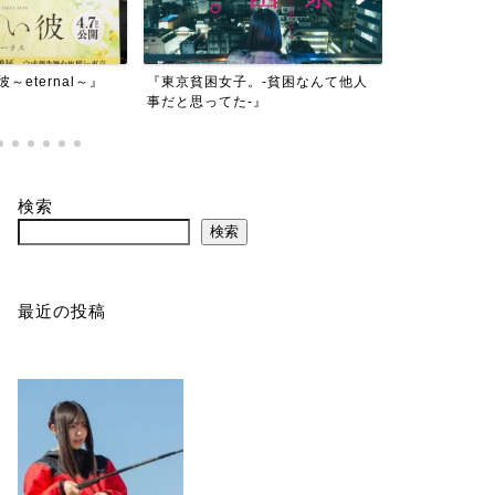
女子。-貧困なんて他人
Netflix 「THE DAYS」
アニメ映
た-』
検索
検索
最近の投稿