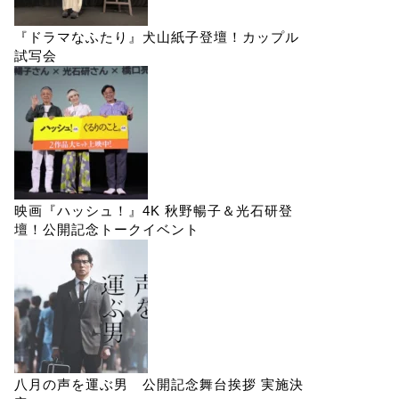
『ドラマなふたり』犬山紙子登壇！カップル
試写会
映画『ハッシュ！』4K 秋野暢子＆光石研登
壇！公開記念トークイベント
八月の声を運ぶ男 公開記念舞台挨拶 実施決