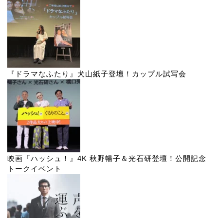
『ドラマなふたり』犬山紙子登壇！カップル試写会
映画『ハッシュ！』4K 秋野暢子＆光石研登壇！公開記念
トークイベント