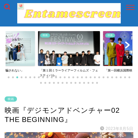
映画
映画
には騙されない」
「第１回ミラーライアーフィルムズ・フェ
「第一回横浜国際映画
スティバル」
映画
映画『デジモンアドベンチャー02
THE BEGINNING』
2023年8月5日