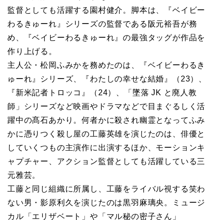
監督としても活躍する園村健介。脚本は、『ベイビー
わるきゅーれ』シリーズの監督である阪元裕吾が務
め、『ベイビーわるきゅーれ』の最強タッグが作品を
作り上げる。
主人公・松岡ふみかを務めたのは、『ベイビーわるき
ゅーれ』シリーズ、『わたしの幸せな結婚』（23）、
『新米記者トロッコ』（24）、「墜落 JK と廃人教
師」シリーズなど映画やドラマなどで目まぐるしく活
躍中の髙石あかり。何者かに殺され幽霊となってふみ
かに憑りつく殺し屋の工藤英雄を演じたのは、俳優と
していくつもの主演作に出演するほか、モーションキ
ャプチャー、アクション監督としても活躍している三
元雅芸。
工藤と同じ組織に所属し、工藤をライバル視する笑わ
ない男・影原利久を演じたのは黒羽麻璃央。ミュージ
カル「エリザベート」や「マル秘の密子さん」