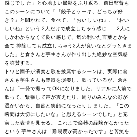
感じでし た」と心地よい撮影をふり返る。前田監督も
このシーンについて「『餃子とケーキ、どっちが好
き？』と聞かれて、食べて、『おいし いね』、『おい
しいね』という 2人だけで成立しちゃう感じ――2人に
しかわからなくて良い感じで、気の利いた言葉とかを
全て 排除しても成立しちゃう2人が良いなとグッときま
した」と倉さんと芋生さんが作り出した絶妙な空気感
を称賛する。
トワと園子が演奏と歌を披露するシーンは、実際に倉
さんも芋生さんも楽器を演奏し、歌っているが、倉さ
んは「一発で撮っ てOKになりました。リアルに人前で
歌って、緊張して声が震えたり、周りのみんなの顔が
温かいから、自然と笑顔になったりし ました。『この
瞬間は大切にしたいな』と思えるシーンでした」と充
実した表情を見せる。 これまで楽器の経験がなかった
という 芋生さんは「難易度が高かったです」と苦笑を