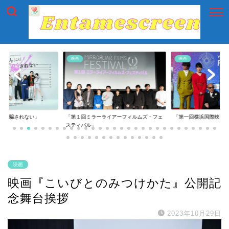
映画
映画
には騙されない」
「第１回ミラーライアーフィルムズ・フェ
「第一回横浜国際映画
スティバル」
映画
映画『こいびとのみつけかた』公開記
念舞台挨拶
2023年10月29日