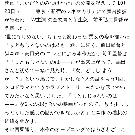
映画『こいびとのみつけかた』の公開を記念して 10月
28日（土）、東京・新宿のシネマカリテにて舞台挨拶
が行われ、 W主演 の倉悠貴と芋生悠、前田弘二監督が
登壇した。
“世になじめない、ちょっと変わった”男女の姿を描いた
『まともじゃないのは君も一緒』に続く、前田監督と
脚本家・高田亮の コンビによる本作だが、前田監督は
「『まともじゃないのは――』が出来上がって、高田
さんと初めて一緒に見た時、『次、どうし よう
か…？』という感じで、おかしな 2人の話をもう1回、
メロドラマというかラブストーリーみたいな形でやっ
てみたいなと思い ました。『まともじゃないのは
――』が2人の掛け合いの映画だったので、もう少しし
っとりした感じの話ができないかと」と本作 の着想の
経緯を明かす。
その言葉通り、本作のオープニングではわざわざ「こ