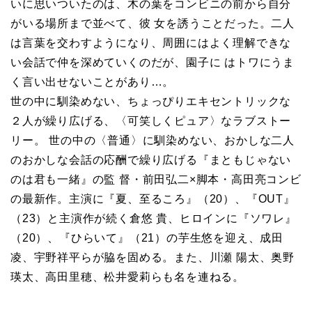
いに思いついたのは、木の葉をコンビニの前から自分
がいる場所まで並べて、彼 女を誘うことだった。二人
は言葉を交わすようになり、周囲にはよく理解できな
い会話で仲を深めていくのだが、園子に はトワにうま
く言い出せないことがあり…。
世の中に馴染めない、ちょっぴりエキセントリックな
２人が繰り広げる、〈可笑しくピュア〉なラブストー
リー。 世の中の〈普通〉に馴染めない、おかしな二人
のおかしな会話の応酬で繰り広げる『まともじゃない
のは君も一緒』の監 督・前田弘二×脚本・高田亮コンビ
の最新作。主演に『夏、至るころ』（20）、『OUT』
（23）と主演作が続く倉悠 貴、ヒロインに『ソワレ』
（20）、『ひらいて』（21）の芋生悠を迎え、成田
凌、宇野祥平らが脇を固める。また、川瀬 陽太、奥野
瑛太、高田里穂、松井愛莉らも名を連ねる。