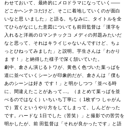
わせておいて、最終的にメロドラマになっていく――
どこかヘンテコだけど、そこに着地していくのが面白
いなと思 いました」と語る。ちなみに、タイトルを全
てひらがなにした意図についても前田監督は「漢字を
入れると洋画のロマンチックコ メディの邦題みたいだ
なと思って、それはキライじゃないんですけど、ちょ
っとひねってみました」と説明。芋生さんは「わかり
ま す！」と納得した様子で深く頷いていた。
劇中、倉さん演じるトワが、黄色く色づいた葉っぱを
道に並べていくシーンが印象的だが、倉さんは「僕も
あのシーンは好き です！」と明かしつつ「並べる時
に、間違えたことがあって…。（まとめて葉っぱを並
べるのではなく）いちいち丁寧に（ 1枚ずつ しゃがん
で）置くというやり方をしてしまって、しんどかった
です。ハードな 1日でした（苦笑）」と撮影での苦労を
明かしたが、前 田監督は「それが良かったです」と語