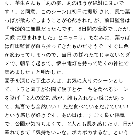
り、芋生さんも「あの姿、あのほうが絶対に良いで
す！」と同意。このシーンは初日に撮影 され、風で葉
っぱが飛んでしまうことが心配された が、前田監督は
「奇跡的に無風だったんです。 8日間の撮影でしたが、
天候 に恵まれました」とニッコリ。ちなみに、葉っぱ
は前田監督が自ら拾ってきたものだそうで「すぐに色
が変わってしまうので、当日 の採れたてじゃないとダ
メで、朝早く起きて、懐中電灯を持って近くの神社で
集めました」と明かした。
園子を演じた芋生さんは、お気に入りのシーンとし
て、トワと園子が公園で餃子とケーキを食べるシーン
を挙げ「 2人の空気 感が、誰も入れない感じがあっ
て、無言でも全然いい！ ただ食べているだけでいい！
という感じが好きです。あの日は、す ごく良い陽気
で、公園が気持ちよくて、 2人とも風を感じたり、日が
暮れてきて『気持ちいいな。ポカポカするな」という