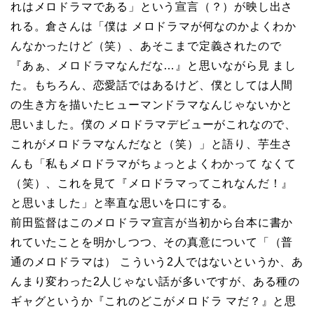
れはメロドラマである」という宣言（？）が映し出さ
れる。倉さんは「僕は メロドラマが何なのかよくわか
んなかったけど（笑）、あそこまで定義されたので
『あぁ、メロドラマなんだな…』と思いながら見 まし
た。もちろん、恋愛話ではあるけど、僕としては人間
の生き方を描いたヒューマンドラマなんじゃないかと
思いました。僕の メロドラマデビューがこれなので、
これがメロドラマなんだなと（笑）」と語り、芋生さ
んも「私もメロドラマがちょっとよくわかって なくて
（笑）、これを見て『メロドラマってこれなんだ！』
と思いました」と率直な思いを口にする。
前田監督はこのメロドラマ宣言が当初から台本に書か
れていたことを明かしつつ、その真意について「（普
通のメロドラマは） こういう2人ではないというか、あ
んまり変わった2人じゃない話が多いですが、ある種の
ギャグというか『これのどこがメロドラ マだ？』と思