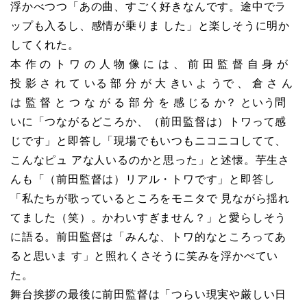
浮かべつつ「あの曲、すごく好きなんです。途中でラ
ップも入るし、感情が乗りま した」と楽しそうに明か
してくれた。
本 作 の ト ワ の 人 物 像 に は 、 前 田 監 督 自 身 が
投 影 さ れ て いる 部 分 が 大 きい よ うで 、 倉 さ ん
は 監 督 と つ な が る 部 分 を 感 じる か？ という問
いに「つながるどころか、（前田監督は）トワって感
じです」と即答し「現場でもいつもニコニコしてて、
こんなピュ アな人いるのかと思った」と述懐。芋生さ
んも「（前田監督は）リアル・トワです」と即答し
「私たちが歌っているところをモニタで 見ながら揺れ
てました（笑）。かわいすぎません？」と愛らしそう
に語る。前田監督は「みんな、トワ的なところってあ
ると思いま す」と照れくさそうに笑みを浮かべてい
た。
舞台挨拶の最後に前田監督は「つらい現実や厳しい日