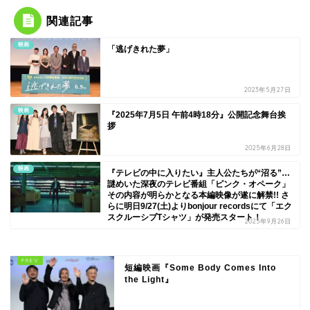
関連記事
映画
「逃げきれた夢」
2023年5月27日
映画
『2025年7月5日 午前4時18分』公開記念舞台挨
拶
2025年6月28日
映画
『テレビの中に入りたい』主人公たちが“沼る”…
謎めいた深夜のテレビ番組「ピンク・オペーク」
その内容が明らかとなる本編映像が遂に解禁!! さ
らに明日9/27(土)よりbonjour recordsにて「エク
スクルーシブTシャツ」が発売スタート！
2025年9月26日
短編映画『Some Body Comes Into
the Light』