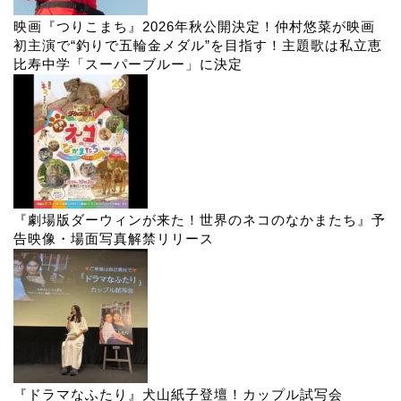
映画『つりこまち』2026年秋公開決定！仲村悠菜が映画
初主演で“釣りで五輪金メダル”を目指す！主題歌は私立恵
比寿中学「スーパーブルー」に決定
『劇場版ダーウィンが来た！世界のネコのなかまたち』予
告映像・場面写真解禁リリース
『ドラマなふたり』犬山紙子登壇！カップル試写会