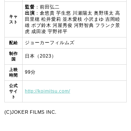
監督
：前田弘二
出演
：倉悠貴 芋生悠 川瀬陽太 奥野瑛太 高
キャ
田里穂 松井愛莉 並木愛枝 小沢まゆ 吉岡睦
スト
雄 ボブ鈴木 河屋秀俊 河野智典 フランク景
虎 成田凌 宇野祥平
ジョーカーフィルムズ
配給
制作
日本（2023）
国
上映
99分
時間
公式
http://koimitsu.com/
サイ
ト
(C)JOKER FILMS INC.