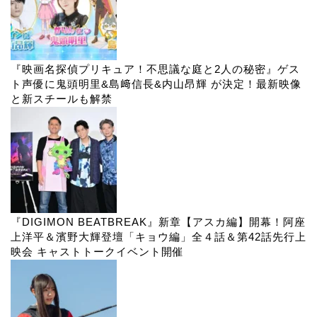
『映画名探偵プリキュア！不思議な庭と2人の秘密』ゲス
ト声優に鬼頭明里&島﨑信長&内山昂輝 が決定！最新映像
と新スチールも解禁
『DIGIMON BEATBREAK』新章【アスカ編】開幕！阿座
上洋平＆濱野大輝登壇「キョウ編」全４話＆第42話先行上
映会 キャストトークイベント開催