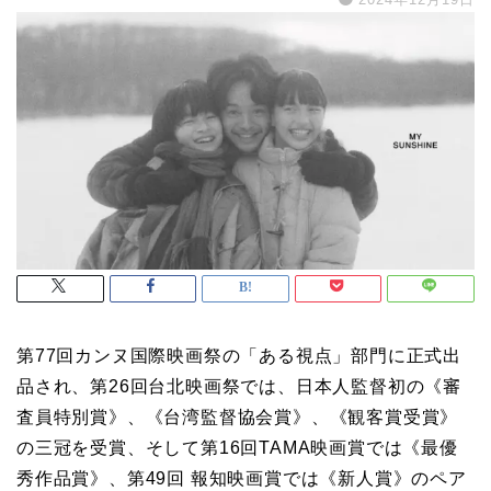
第77回カンヌ国際映画祭の「ある視点」部門に正式出
品され、第26回台北映画祭では、日本人監督初の《審
査員特別賞》、《台湾監督協会賞》、《観客賞受賞》
の三冠を受賞、そして第16回TAMA映画賞では《最優
秀作品賞》、第49回 報知映画賞では《新人賞》のペア