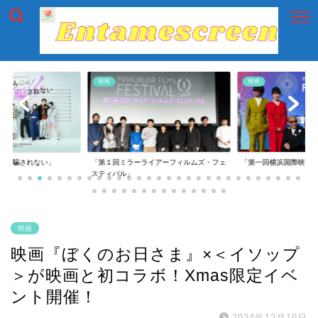
映画
映画
には騙されない」
「第１回ミラーライアーフィルムズ・フェ
「第一回横浜国際映画
スティバル」
映画
映画『ぼくのお日さま』×＜イソップ
＞が映画と初コラボ！Xmas限定イベ
ント開催！
2024年12月19日