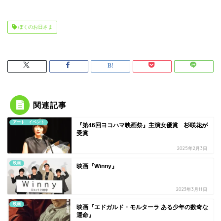
ぼくのお日さま
関連記事
アート イベント
『第46回ヨコハマ映画祭』主演女優賞 杉咲花が
受賞
2025年2月3日
映画
映画『Winny』
2023年3月11日
映画
映画『エドガルド・モルターラ ある少年の数奇な
運命』