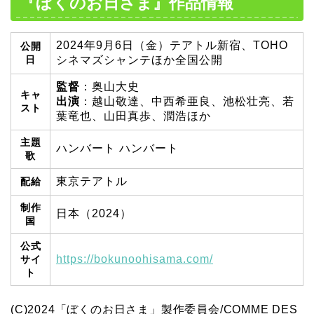
『ぼくのお日さま』作品情報
2024年9月6日（金）テアトル新宿、TOHO
公開
日
シネマズシャンテほか全国公開
監督
：奥山大史
キャ
出演
：越山敬達、中西希亜良、池松壮亮、若
スト
葉竜也、山田真歩、潤浩ほか
主題
ハンバート ハンバート
歌
東京テアトル
配給
制作
日本（2024）
国
公式
https://bokunoohisama.com/
サイ
ト
(C)2024「ぼくのお日さま」製作委員会/COMME DES