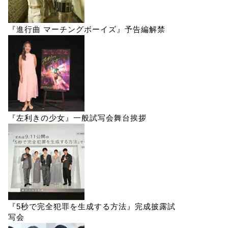
『進行曲 マーチングボーイズ』予告編解禁
『左利きの少女』一般試写会舞台挨拶
『5秒で完全犯罪を生成する方法』完成披露試
写会