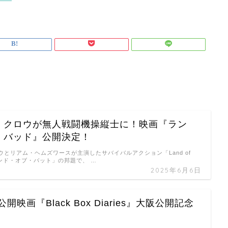
・クロウが無人戦闘機操縦士に！映画『ラン
・バッド』公開決定！
ウとリアム・ヘムズワースが主演したサバイバルアクション「Land of
ランド・オブ・バット」の邦題で、 …
2025年6月6日
金)公開映画『Black Box Diaries』大阪公開記念