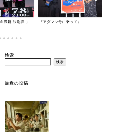
年血戦篇-訣別譚-』
『アダマン号に乗って』
『バイオハザ
ド』
検索
検索
最近の投稿