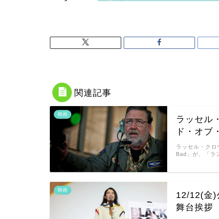
関連記事
映画
ラッセル
ド・オブ
ラッセル・クロ
Bad」が、「
映画
12/12(
舞台挨拶