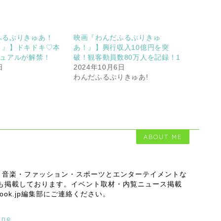
ふるぷりきゅあ！
映画『わんだふるぷりきゅ
！』】ドキドキ♡本
あ！』】興行収入10億円を突
ジュアルが解禁！
破！観客動員数80万人を記録！1
日
2024年10月6日
わんだふるぷりきゅあ!
ABOUT ME
・音楽・ファッション・スポーツとエンターテイメントな
スも掲載しております。イベント取材・内覧ニュース掲載
outlook.jp編集部にご連絡ください。
ine