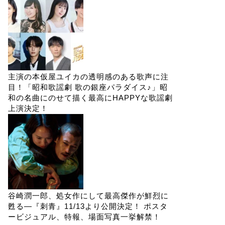
主演の本仮屋ユイカの透明感のある歌声に注
目！「昭和歌謡劇 歌の銀座パラダイス♪」昭
和の名曲にのせて描く最高にHAPPYな歌謡劇
上演決定！
谷崎潤一郎、処女作にして最高傑作が鮮烈に
甦る―『刺青』11/13より公開決定！ ポスタ
ービジュアル、特報、場面写真一挙解禁！