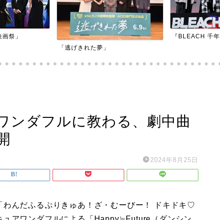
映画祭」
『BLEACH 千
「逃げきれた夢」
ワンダフルに教わる、劇中曲
開
2024年8月25日
「わんだふるぷりきゅあ！ざ・むーびー！ ドキドキ♡
アワンダフルによる「Happy≒Future（ダンシン