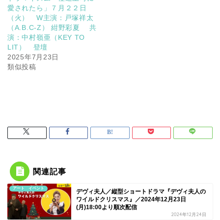
愛されたら」７月２２日
（火） W主演：戸塚祥太
（A.B.C-Z） 紺野彩夏 共
演：中村嶺亜（KEY TO
LIT） 登壇
2025年7月23日
類似投稿
関連記事
アート イベント
デヴィ夫人／縦型ショートドラマ『デヴィ夫人の
ワイルドクリスマス』／2024年12月23日
(月)18:00より順次配信
2024年12月24日