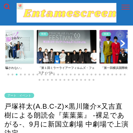
映画
映画
には騙されない」
「第１回ミラーライアーフィルムズ・フェ
「第一回横浜国際映画
スティバル」
アート イベント
戸塚祥太(A.B.C-Z)×黒川隆介×又吉直
樹による朗読会『葉葉葉』 -裸足であ
がる-、9月に新国立劇場 中劇場で上演
決定