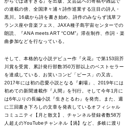
からでは遅すぎる』を出版、文芸誌への寄稿や雑誌で
の連載の傍、全国津々浦々詩作巡業する注目の詩人・
黒川。16歳から詩を書き始め、詩作のみならず浅草フ
ランス座や音楽フェス、JAXA種子島宇宙センターでの
朗読、『ANA meets ART “COM”』滞在制作、作詞・楽
曲参加などを行なっている。
そして、本格的な小説デビュー作『火花』で第153回芥
川賞を受賞、累計発行部数350万部以上のベストセラー
を達成している、お笑いコンビ「ピース」の又吉。
2017年には初の恋愛小説となる『劇場』、2019年には
初めての新聞連載作『人間』を刊行。そして今年1月に
は6年ぶりの長編小説『生きとるわ』を発売。また、週
に三回書き下ろしの文章を発表しているオフィシャル
コミュニティ【月と散文】、チャンネル登録者数58万
人超えのYouTubeチャンネル【渦】など、多岐に渡り