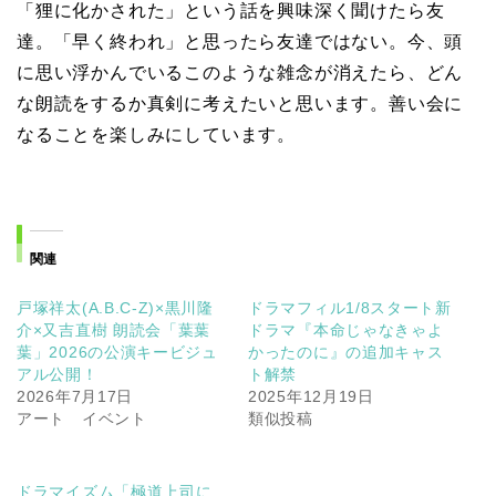
「狸に化かされた」という話を興味深く聞けたら友
達。「早く終われ」と思ったら友達ではない。今、頭
に思い浮かんでいるこのような雑念が消えたら、どん
な朗読をするか真剣に考えたいと思います。善い会に
なることを楽しみにしています。
関連
戸塚祥太(A.B.C-Z)×黒川隆
ドラマフィル1/8スタート新
介×又吉直樹 朗読会「葉葉
ドラマ『本命じゃなきゃよ
葉」2026の公演キービジュ
かったのに』の追加キャス
アル公開！
ト解禁
2026年7月17日
2025年12月19日
アート イベント
類似投稿
ドラマイズム「極道上司に