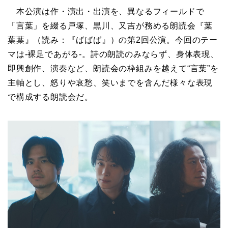
本公演は作・演出・出演を、異なるフィールドで
「言葉」を綴る戸塚、黒川、又吉が務める朗読会『葉
葉葉』（読み：『ばばば』）の第2回公演。今回のテー
マは-裸足であがる-。詩の朗読のみならず、身体表現、
即興創作、演奏など、朗読会の枠組みを越えて“言葉”を
主軸とし、怒りや哀愁、笑いまでを含んだ様々な表現
で構成する朗読会だ。