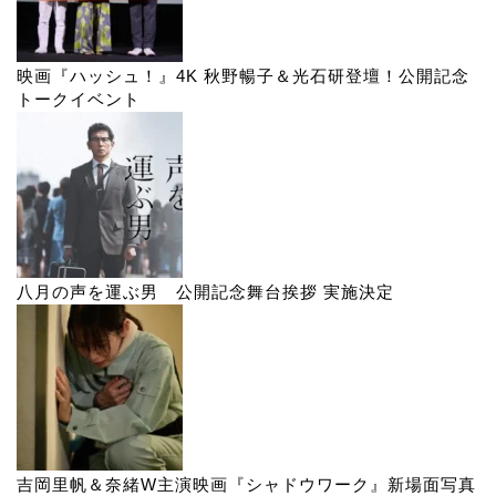
映画『ハッシュ！』4K 秋野暢子＆光石研登壇！公開記念
トークイベント
八月の声を運ぶ男 公開記念舞台挨拶 実施決定
吉岡里帆＆奈緒W主演映画『シャドウワーク』新場面写真