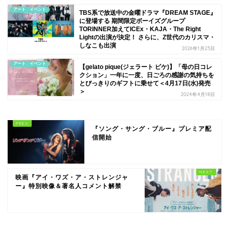
アート イベント
TBS系で放送中の金曜ドラマ『DREAM STAGE』
に登場する 期間限定ボーイズグループ
TORINNER加えてICEx・KAJA・The Right
Lightの出演が決定！ さらに、Z世代のカリスマ・
しなこも出演
2026年1月23日
アート イベント
【gelato pique(ジェラート ピケ)】「母の日コレ
クション」一年に一度、日ごろの感謝の気持ちを
とびっきりのギフトに乗せて＜4月17日(水)発売
＞
2024年4月18日
『ソング・サング・ブルー』プレミア配
信開始
映画『アイ・ワズ・ア・ストレンジャ
ー』特別映像＆著名人コメント解禁