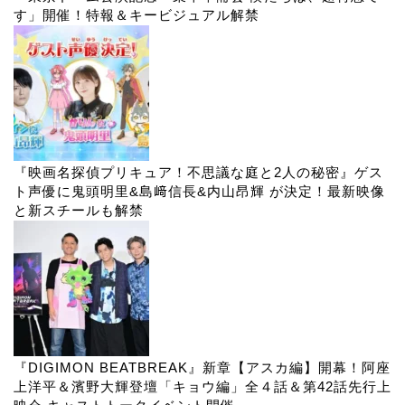
す」開催！特報＆キービジュアル解禁
『映画名探偵プリキュア！不思議な庭と2人の秘密』ゲス
ト声優に鬼頭明里&島﨑信長&内山昂輝 が決定！最新映像
と新スチールも解禁
『DIGIMON BEATBREAK』新章【アスカ編】開幕！阿座
上洋平＆濱野大輝登壇「キョウ編」全４話＆第42話先行上