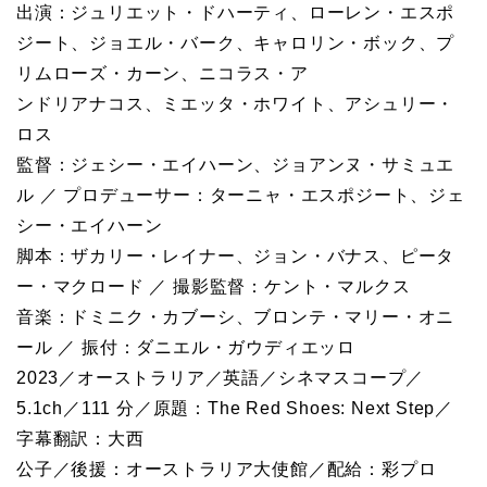
出演：ジュリエット・ドハーティ、ローレン・エスポ
ジート、ジョエル・バーク、キャロリン・ボック、プ
リムローズ・カーン、ニコラス・ア
ンドリアナコス、ミエッタ・ホワイト、アシュリー・
ロス
監督：ジェシー・エイハーン、ジョアンヌ・サミュエ
ル ／ プロデューサー：ターニャ・エスポジート、ジェ
シー・エイハーン
脚本：ザカリー・レイナー、ジョン・バナス、ピータ
ー・マクロード ／ 撮影監督：ケント・マルクス
音楽：ドミニク・カブーシ、ブロンテ・マリー・オニ
ール ／ 振付：ダニエル・ガウディエッロ
2023／オーストラリア／英語／シネマスコープ／
5.1ch／111 分／原題：The Red Shoes: Next Step／
字幕翻訳：大西
公子／後援：オーストラリア大使館／配給：彩プロ