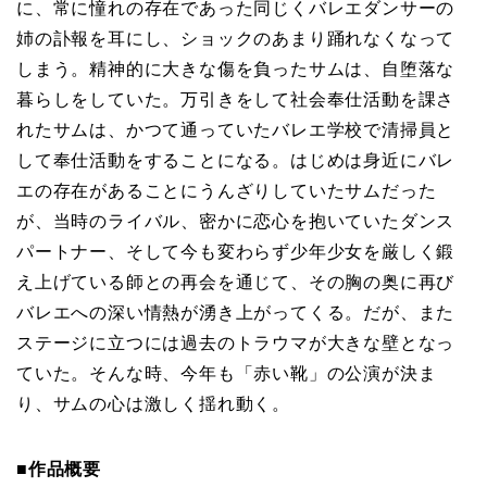
に、常に憧れの存在であった同じくバレエダンサーの
姉の訃報を耳にし、ショックのあまり踊れなくなって
しまう。精神的に大きな傷を負ったサムは、自堕落な
暮らしをしていた。万引きをして社会奉仕活動を課さ
れたサムは、かつて通っていたバレエ学校で清掃員と
して奉仕活動をすることになる。はじめは身近にバレ
エの存在があることにうんざりしていたサムだった
が、当時のライバル、密かに恋心を抱いていたダンス
パートナー、そして今も変わらず少年少女を厳しく鍛
え上げている師との再会を通じて、その胸の奥に再び
バレエへの深い情熱が湧き上がってくる。だが、また
ステージに立つには過去のトラウマが大きな壁となっ
ていた。そんな時、今年も「赤い靴」の公演が決ま
り、サムの心は激しく揺れ動く。
■作品概要