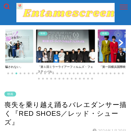
映画
映画
には騙されない」
「第１回ミラーライアーフィルムズ・フェ
「第一回横浜国際映画
スティバル」
映画
喪失を乗り越え踊るバレエダンサー描
く『RED SHOES／レッド・シュー
ズ』
2024年1月20日