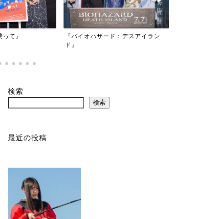
映画『もしか
乗って』
『バイオハザード：デスアイラン
かもしれない
ド』
検索
検索
最近の投稿