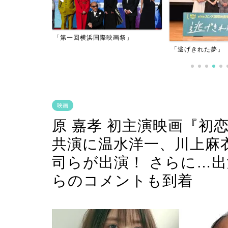
アーフィルム
「第一回横浜国際映画祭」
」
「逃げきれた夢」
映画
原 嘉孝 初主演映画『初
共演に温水洋一、川上麻
司らが出演！ さらに…
らのコメントも到着