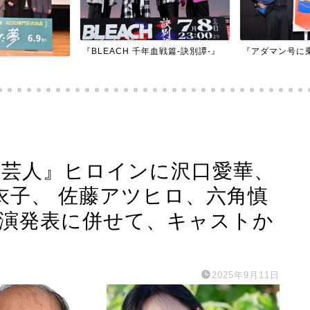
『BLEACH 千年血戦篇-訣別譚-』
『アダマン号に
恋芸人』ヒロインに沢口愛華、
衣子、 佐藤アツヒロ、六角慎
出演発表に併せて、キャストか
2025年9月11日