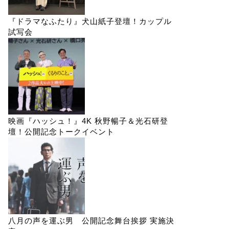
『ドラマなふたり』犬山紙子登壇！カップル
試写会
映画『ハッシュ！』4K 秋野暢子＆光石研登
壇！公開記念トークイベント
八月の声を運ぶ男 公開記念舞台挨拶 実施決