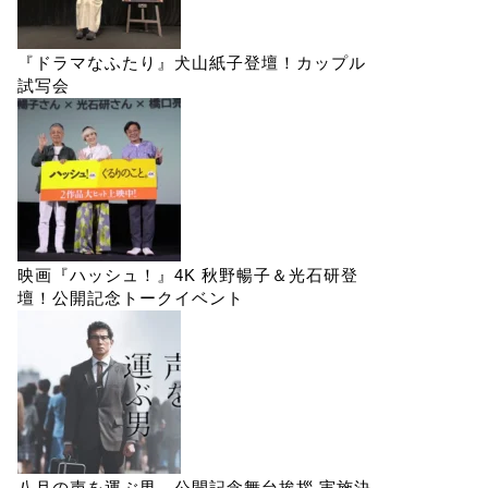
『ドラマなふたり』犬山紙子登壇！カップル
試写会
映画『ハッシュ！』4K 秋野暢子＆光石研登
壇！公開記念トークイベント
八月の声を運ぶ男 公開記念舞台挨拶 実施決