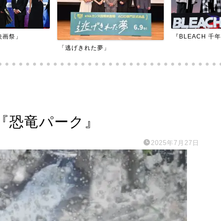
『BLEACH 千年血戦篇-訣別譚-』
『アダマン号に
『恐竜パーク』
2025年7月27日