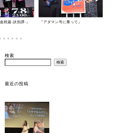
映画『もしか
乗って』
『バイオハザード：デスアイラン
かもしれない
ド』
検索
検索
最近の投稿