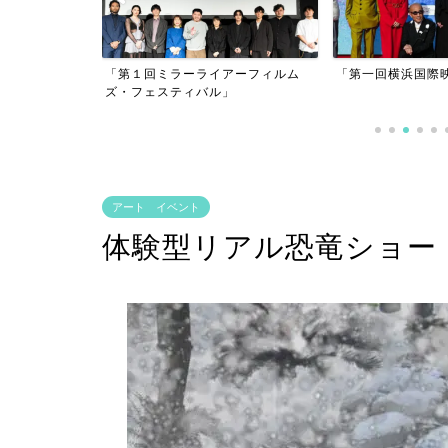
アーフィルム
「第一回横浜国際映画祭」
」
「逃げきれた夢」
アート イベント
体験型リアル恐竜ショー