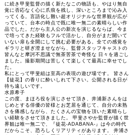
に続き甲斐監督の描く新たなこの物語も、やはり無自
覚に否応なく心に爪痕を残し、深いところまで沁み入
ってくる。言語化し難い超オリジナルな世界観が広が
っていて、台本の時点で既に唯一無二の素晴らしい作
品でした。だから主人公の新次を演じるならば、今ま
で培ってきた経験もフルで活かし、自分がまだ開いて
いない扉も全開にして挑む必要がある。全ての感覚を
ギラリと研ぎ澄ませながら、監督スタッフキャストの
皆んなと摩訶不思議で無茶苦茶で奇怪な 日々を過ごし
ました。撮影期間は苦しくて楽しくて最高に幸せでし
た。
私にとって甲斐組は至高の表現の遊び場です。 皆さん
【徒花】の香りに酔いしれて下さい。公開される日が
待ち遠しいです。
水原希子
この度、まほろ役を演じさせて頂き、井浦新さんをは
じめとする俳優の皆様とお芝居を通じて、自分の未熟
さを痛感しながら、たくさんの宝物を頂いた素晴らし
い経験をさせて頂きました。 甲斐さやか監督が描く世
界観は唯一無二で、『徒花-ADABANA-』は今の時代
だからこそ、恐ろしくリアリティがあります。 井浦さ