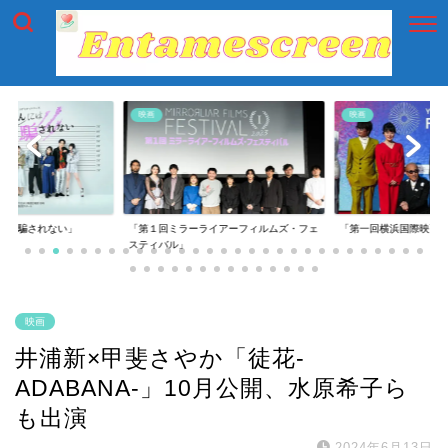
映画
映画
には騙されない」
「第１回ミラーライアーフィルムズ・フェ
「第一回横浜国際映画
スティバル」
映画
井浦新×甲斐さやか「徒花-
ADABANA-」10月公開、水原希子ら
も出演
2024年6月13日