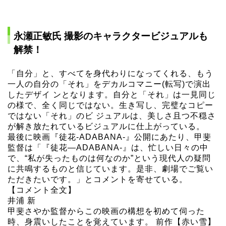
永瀬正敏氏 撮影のキャラクタービジュアルも
解禁！
「自分」と、すべてを身代わりになってくれる、もう
一人の自分の「それ」をデカルコマニー(転写)で演出
したデザイ ンとなります。自分と「それ」は一見同じ
の様で、全く同じではない。生き写し、完璧なコピー
ではない「それ」のビ ジュアルは、美しさ且つ不穏さ
が解き放たれているビジュアルに仕上がっている。
最後に映画『徒花-ADABANA-』公開にあたり、甲斐
監督は「『徒花—ADABANA-』は、忙しい日々の中
で、“私が失ったものは何なのか”という現代人の疑問
に共鳴するものと信じています。是非、劇場でご覧い
ただきたいです。」とコメントを寄せている。
【コメント全文】
井浦 新
甲斐さやか監督からこの映画の構想を初めて伺った
時、身震いしたことを覚えています。 前作【赤い雪】