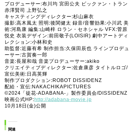
プロデューサー:布川均 宮田公夫 ビックァン・トラン
赤澤賢司 上野弘之
キャスティングディレクター:杉山麻衣
撮影:高木風太 照明:後関健太 録音/音響効果:小川武 美
術:河島康 編集:山崎梓 ロラン・セネシャル VFX:菅原
悦史 衣装デザイン:前田敬子(LOISIR) 劇中アートディ
レクション:小林和史
助監督:近藤有希 制作担当:久保田辰也 ラインプロデュ
ーサー:古賀奏一郎
音楽:長屋和哉 音楽プロデューサー:akiko
クリエイティブディレクター:佐倉康彦 タイトルロゴ/
宣伝美術:日高英輝
制作プロダクション:ROBOT DISSIDENZ
配給・宣伝:NAKACHIKAPICTURES
©︎2024「徒花-ADABANA-」製作委員会/DISSIDENZ
映画公式HP:
http://adabana-movie.jp
10月18日(金)公開
関連