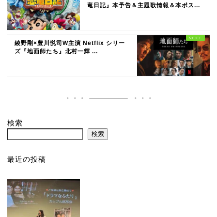
竜日記』本予告＆主題歌情報＆本ポス...
綾野剛×豊川悦司W主演 Netflix シリー
ズ『地面師たち』北村一輝 ...
検索
検索
最近の投稿