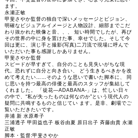
ます。
永瀬正敏
甲斐さやか監督の独自で深いメッセージとビジョン、
明確なビジュアルイメージと人物設計、細部までこだ
わり抜かれた映像と音、、、 短い時間でしたが、再び
その世界の中に身を置けた事、幸せでした。そして今
回は更に、演じ手と撮影(写真)二刀流で現場に呼んで
いただいた事も感謝しかありません。
甲斐さやか監督
スピードが早すぎて、自分のことも見失いがちな現
代。恐れずに自分と向き合い、 どう生きるべきかを改
めて考えたい……そのような思いで書いた脚本に、 同
じ思いを持つ最高の俳優と最高のスタッフが集結して
くれました。 「徒花—ADABANA-」は、忙しい日々
の中で、“私が失ったものは何なのか”という現代人の
疑問に共鳴するものと信じてい ます。是非、劇場でご
覧いただきたいです。
井浦 新 水原希子
三浦透子 甲田益也子 板谷由夏 原日出子 斉藤由貴 永瀬
正敏
脚本・監督:甲斐さやか