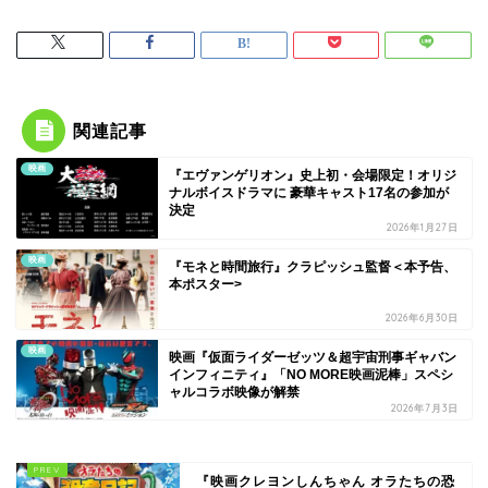
関連記事
映画
『エヴァンゲリオン』史上初・会場限定！オリジ
ナルボイスドラマに 豪華キャスト17名の参加が
決定
2026年1月27日
映画
『モネと時間旅行』クラピッシュ監督＜本予告、
本ポスター>
2026年6月30日
映画
映画『仮面ライダーゼッツ＆超宇宙刑事ギャバン
インフィニティ』「NO MORE映画泥棒」スペシ
ャルコラボ映像が解禁
2026年7月3日
『映画クレヨンしんちゃん オラたちの恐