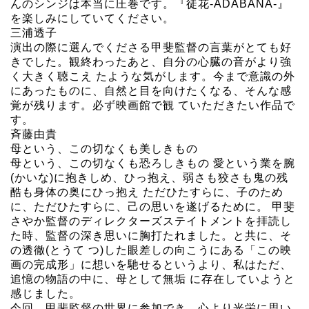
んのシンジは本当に圧巻です。『徒花-ADABANA-』
を楽しみにしていてください。
三浦透子
演出の際に選んでくださる甲斐監督の言葉がとても好
きでした。観終わったあと、自分の心臓の音がより強
く大きく聴こえ たような気がします。今まで意識の外
にあったものに、自然と目を向けたくなる、そんな感
覚が残ります。必ず映画館で観 ていただきたい作品で
す。
斉藤由貴
母という、この切なくも美しきもの
母という、この切なくも恐ろしきもの 愛という業を腕
(かいな)に抱きしめ、ひっ抱え、弱さも狡さも鬼の残
酷も身体の奥にひっ抱え ただひたすらに、子のため
に、ただひたすらに、己の思いを遂げるために。 甲斐
さやか監督のディレクターズステイトメントを拝読し
た時、監督の深き思いに胸打たれました。と共に、そ
の透徹(とうて つ)した眼差しの向こうにある「この映
画の完成形」に想いを馳せるというより、私はただ、
追憶の物語の中に、母として無垢 に存在していようと
感じました。
今回、甲斐監督の世界に参加でき、心より光栄に思い