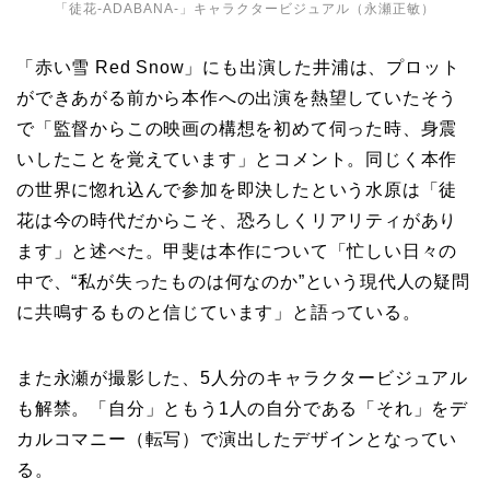
「徒花-ADABANA-」キャラクタービジュアル（永瀬正敏）
「赤い雪 Red Snow」にも出演した井浦は、プロット
ができあがる前から本作への出演を熱望していたそう
で「監督からこの映画の構想を初めて伺った時、身震
いしたことを覚えています」とコメント。同じく本作
の世界に惚れ込んで参加を即決したという水原は「徒
花は今の時代だからこそ、恐ろしくリアリティがあり
ます」と述べた。甲斐は本作について「忙しい日々の
中で、“私が失ったものは何なのか”という現代人の疑問
に共鳴するものと信じています」と語っている。
また永瀬が撮影した、5人分のキャラクタービジュアル
も解禁。「自分」ともう1人の自分である「それ」をデ
カルコマニー（転写）で演出したデザインとなってい
る。