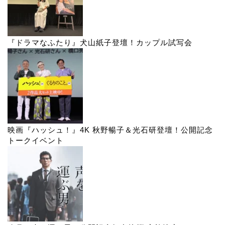
『ドラマなふたり』犬山紙子登壇！カップル試写会
映画『ハッシュ！』4K 秋野暢子＆光石研登壇！公開記念
トークイベント