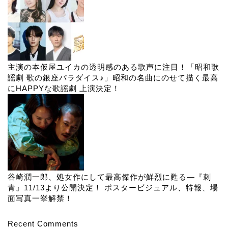
主演の本仮屋ユイカの透明感のある歌声に注目！「昭和歌
謡劇 歌の銀座パラダイス♪」昭和の名曲にのせて描く最高
にHAPPYな歌謡劇 上演決定！
谷崎潤一郎、処女作にして最高傑作が鮮烈に甦る―『刺
青』11/13より公開決定！ ポスタービジュアル、特報、場
面写真一挙解禁！
Recent Comments