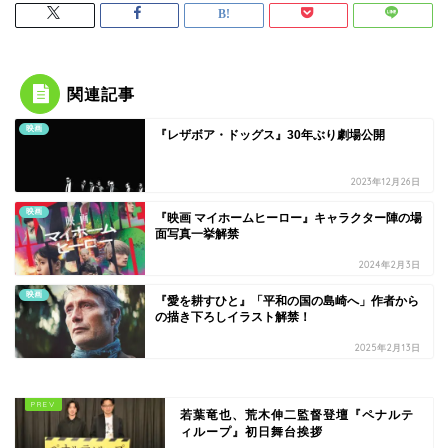
関連記事
映画
『レザボア・ドッグス』30年ぶり劇場公開
2023年12月26日
映画
『映画 マイホームヒーロー』キャラクター陣の場
面写真一挙解禁
2024年2月3日
映画
『愛を耕すひと』「平和の国の島崎へ」作者から
の描き下ろしイラスト解禁！
2025年2月13日
若葉竜也、荒木伸二監督登壇『ペナルテ
ィループ』初日舞台挨拶