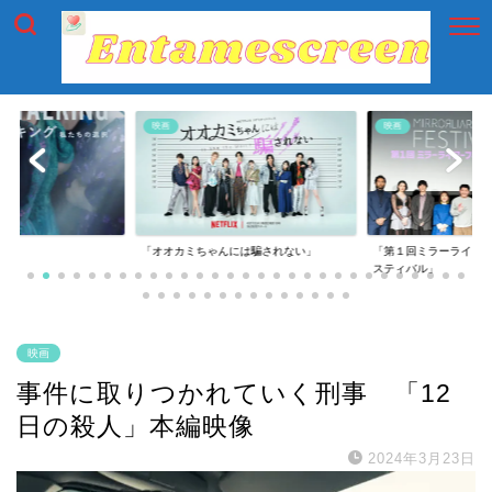
映画
映画
には騙されない」
「第１回ミラーライアーフィルムズ・フェ
「第一回横浜国際映画
スティバル」
映画
事件に取りつかれていく刑事 「12
日の殺人」本編映像
2024年3月23日