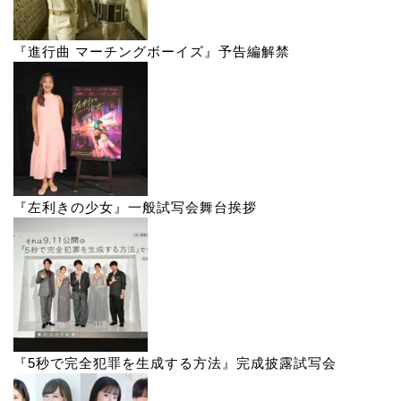
『進行曲 マーチングボーイズ』予告編解禁
『左利きの少女』一般試写会舞台挨拶
『5秒で完全犯罪を生成する方法』完成披露試写会