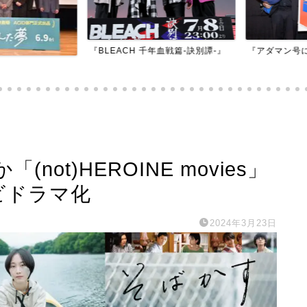
『BLEACH 千年血戦篇-訣別譚-』
『アダマン号に
ot)HEROINE movies」
ビドラマ化
2024年3月23日