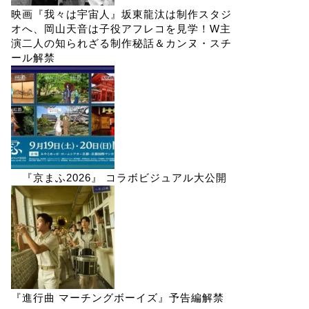
映画『我々は宇宙人』坂東龍汰は制作スタジ
オへ、岡山天音は子役アフレコを見学！W主
演二人の知られざる制作秘話＆カンヌ・スチ
ール解禁
『京まふ2026』 コラボビジュアル大公開
『進行曲 マーチングボーイズ』予告編解禁