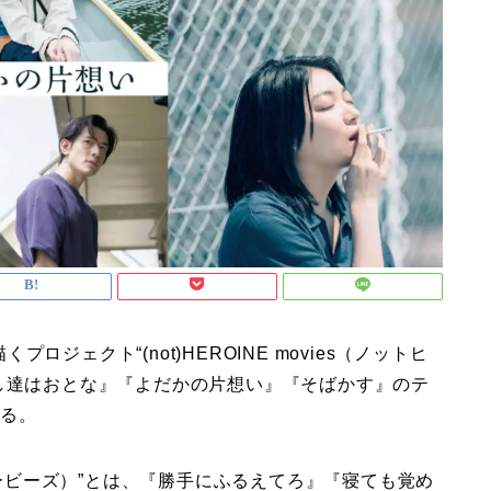
ジェクト“(not)HEROINE movies（ノットヒ
し達はおとな』『よだかの片想い』『そばかす』のテ
する。
ロインムービーズ）”とは、『勝手にふるえてろ』『寝ても覚め