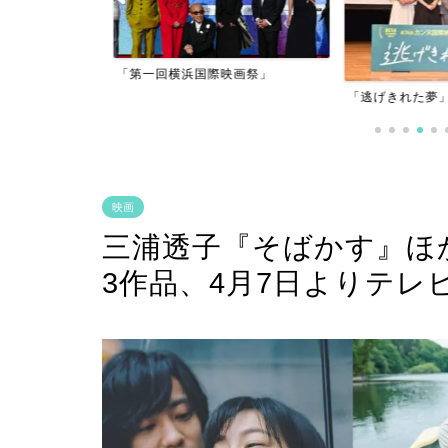
アーフィルム
「第一回横浜国際映画祭」
」
「逃げきれた夢」
映画
三浦透子『そばかす』ほか「(n
3作品、4月7日よりテレ