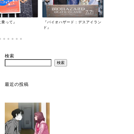
映画『もしか
乗って』
『バイオハザード：デスアイラン
かもしれない
ド』
検索
検索
最近の投稿