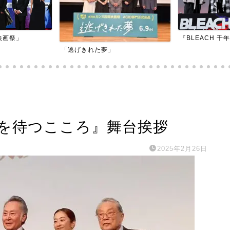
『BLEACH 千年血戦篇-訣別譚-』
「逃げきれた夢」
春を待つこころ』舞台挨拶
2025年2月26日