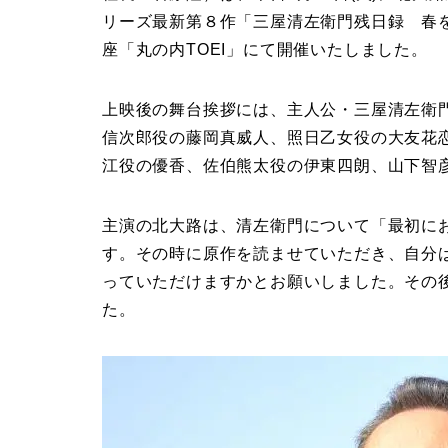
リーズ最新第８作「三屋清左衛門残日録 春
座「丸の内TOEI」にて開催いたしました。
上映後の舞台挨拶には、主人公・三屋清左衛
信次郎役の藤岡真威人、照日乙女役の大友花
江役の優香、佐伯熊太役の伊東四朗、山下智
主演の北大路は、清左衛門について「最初に
す。その時に原作を読ませていただき、自分
っていただけますかとお願いしました。その
た。