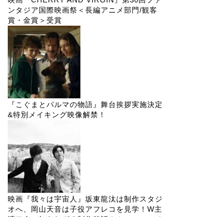
ンタジア国際映画祭＜長編アニメ部門/観客
賞・金賞＞受賞
『こぐまとパルマの物語』舞台挨拶実施決定
&特別メイキング映像解禁！
映画『我々は宇宙人』坂東龍汰は制作スタジ
オへ、岡山天音は子役アフレコを見学！W主