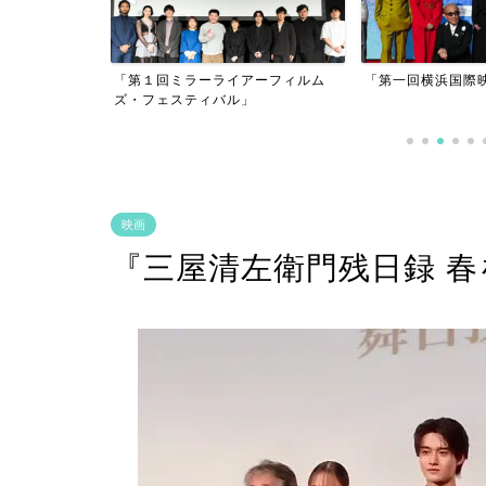
「第１回ミラーライアーフィルム
「第一回横浜国際映画祭」
ズ・フェスティバル」
映画
『三屋清左衛門残日録 