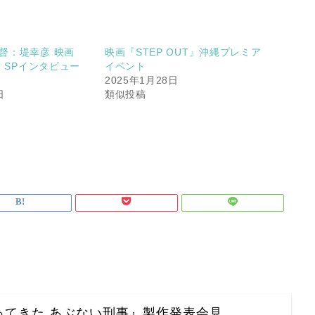
督：堤幸彦 映画
映画『STEP OUT』沖縄プレミア
T』SPインタビュー
イベント
2025年1月28日
日
類似投稿
ってきた あぶない刑事』製作発表会見