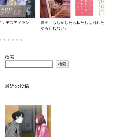
たら私たちは別れた
『劇場版 美しい彼～eternal～』
『東京貧困女
事だと思って
検索
検索
最近の投稿