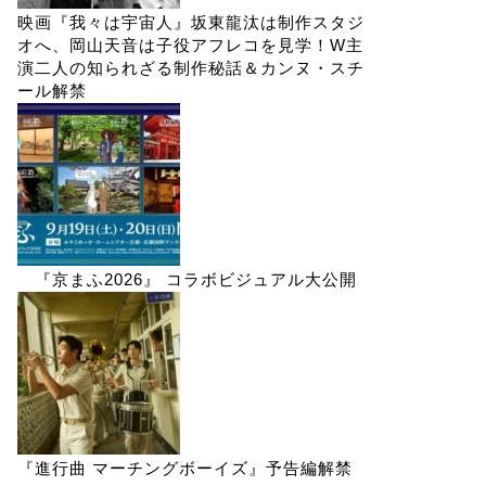
映画『我々は宇宙人』坂東龍汰は制作スタジ
オへ、岡山天音は子役アフレコを見学！W主
演二人の知られざる制作秘話＆カンヌ・スチ
ール解禁
『京まふ2026』 コラボビジュアル大公開
『進行曲 マーチングボーイズ』予告編解禁