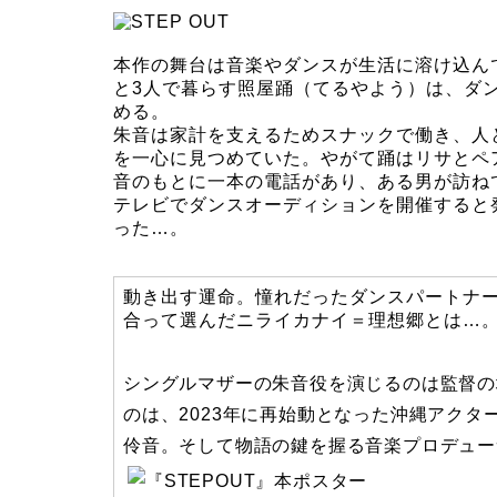
本作の舞台は音楽やダンスが生活に溶け込ん
と3人で暮らす照屋踊（てるやよう）は、ダ
める。
朱音は家計を支えるためスナックで働き、人
を一心に見つめていた。やがて踊はリサとペ
音のもとに一本の電話があり、ある男が訪ね
テレビでダンスオーディションを開催すると発
った…。
動き出す運命。憧れだったダンスパートナ
合って選んだニライカナイ＝理想郷とは…
シングルマザーの朱音役を演じるのは監督の
のは、2023年に再始動となった沖縄アクタ
伶音。そして物語の鍵を握る音楽プロデューサ