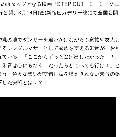
の再タッグとなる映画『STEP OUT にーにーのニ
先行公開、3月14日(金)新宿ピカデリー他にて全国公開
沖縄の地でダンサーを追いかけながらも家族や友人と
じるシングルマザーとして家族を支える朱音が、お互
れている。「ここからずっと逃げ出したかった…！」
、朱音は心にもなく「だったらどこへでも行け！」と
まう。色々な想いが交錯し涙を堪えきれない朱音の姿
下した決断とは…？