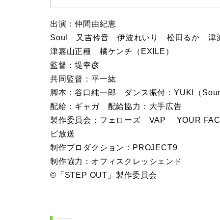
出演：仲間由紀恵
Soul 又吉伶音 伊波れいり 松田るか 
津嘉山正種 橘ケンチ（EXILE）
監督：堤幸彦
共同監督：平一紘
脚本：谷口純一郎 ダンス振付：YUKI（Sound C
配給：ギャガ 配給協力：大手広告
製作委員会：フェローズ VAP YOUR FAC
ビ放送
制作プロダクション：PROJECT9
制作協力：オフィスクレッシェンド
©「STEP OUT」製作委員会