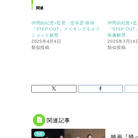
関連
仲間由紀恵×監督：堤幸彦 映画
仲間由紀恵×監
『STEP OUT』メイキング＆オフ
『STEP OU
ショット解禁
映像解禁
2025年4月4日
2025年3月14
類似投稿
類似投稿
関連記事
映画
映画『帰