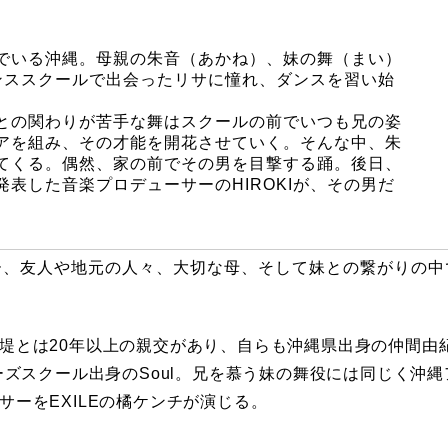
でいる沖縄。母親の朱音（あかね）、妹の舞（まい）
ンススクールで出会ったリサに憧れ、ダンスを習い始
との関わりが苦手な舞はスクールの前でいつも兄の姿
アを組み、その才能を開花させていく。そんな中、朱
てくる。偶然、家の前でその男を目撃する踊。後日、
表した音楽プロデューサーのHIROKIが、その男だ
ー、友人や地元の人々、大切な母、そして妹との繋がりの中
。
堤とは20年以上の親交があり、自らも沖縄県出身の仲間由
ーズスクール出身のSoul。兄を慕う妹の舞役には同じく沖
ーをEXILEの橘ケンチが演じる。