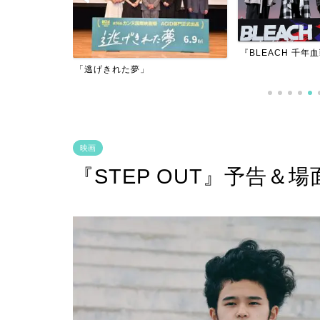
『BLEACH 千年血戦篇-訣別譚-』
『アダマン号に乗
映画
『STEP OUT』予告＆