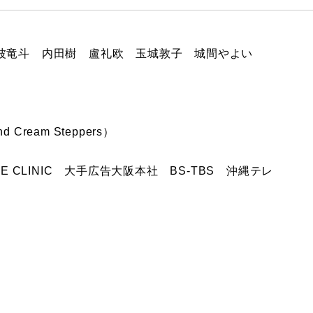
津波竜斗 内田樹 盧礼欧 玉城敦子 城間やよい
ream Steppers）
E CLINIC 大手広告大阪本社 BS-TBS 沖縄テレ