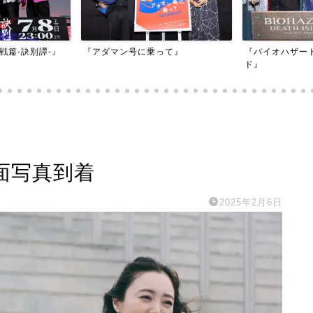
映画『もしかし
って』
『バイオハザード：デスアイラン
かもしれない』
ド』
場面写真到着
2025年2月6日