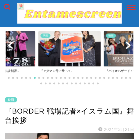
映画
映画
映画『もしかしたら私
乗って』
『バイオハザード：デスアイランド』
れない』
映画
『BORDER 戦場記者×イスラム国』舞
台挨拶
2024年3月21日