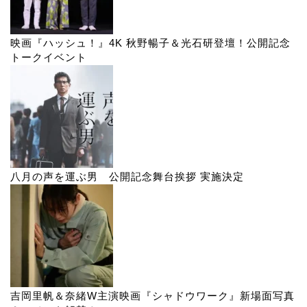
映画『ハッシュ！』4K 秋野暢子＆光石研登壇！公開記念
トークイベント
八月の声を運ぶ男 公開記念舞台挨拶 実施決定
吉岡里帆＆奈緒W主演映画『シャドウワーク』新場面写真