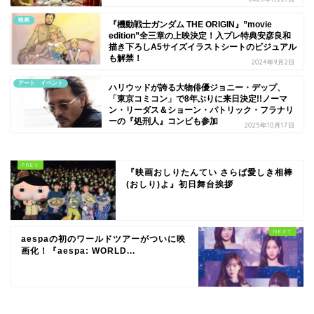
映画
『機動戦士ガンダム THE ORIGIN』”movie
edition”全三章の上映決定！入プレ特典安彦良和
描き下ろしA5サイズイラストシートのビジュアル
も解禁！
2024年9月2日
アート イベント
ハリウッドが誇る大物俳優ジョニー・デップ、
「東京コミコン」で8年ぶりに来日決定!!ノーマ
ン・リーダス＆ショーン・パトリック・フラナリ
ーの『処刑人』コンビも参加
2025年10月17日
『映画おしりたんてい さらば愛しき相棒
(おしり)よ』初日舞台挨拶
aespaの初のワールドツアーがついに映
画化！『aespa: WORLD...