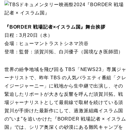
『BORDER 戦場記者×イスラム国』舞台挨拶
日程：3月20日（水）
会場：ヒューマントラストシネマ渋谷
登壇：監督：須賀川拓、白川優子（国境なき医師団）
世界の紛争地域を飛び回る TBS「NEWS23」専属ジャ
ーナリストで、昨年 TBS の人気バラエティ番組「クレ
イジージャーニー」に戦地から生中継で出演し、その
緊迫したリポートが大きな反響を呼んだ須賀川拓。戦
場ジャーナリストとして最前線で取材を続けている須
賀川が手掛けた最新作にして、過激派組織イスラム国
の“いま”を追いかけた『BORDER 戦場記者 × イスラム
国』では、シリア奥深くの砂漠にある難民キャンプを