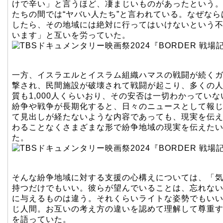
けで辛い」と言うほど、凄まじいものがあったという
たちの間では“ヤバい人たち”と言われている。なぜな
したら、その地域には絶対に行ってはいけないという
います」と互いを労っていた。
一方、イスラエルとイスラム組織ハマスの戦闘が続く
撃され、民間施設が破壊されて戦闘が起こり、多くの
質も1,000人くらいおり、その安否は一切わかってい
紛争や戦争が長期化すると、日々のニュースとして報
て見出しが経たないような内容であっても、現実を伝
わることなくさまざまな形で紛争地域の現実を伝えた
た。
そんな紛争地域に対する支援の心構えについては、「
持つだけでもいい。彼らが望んでいることは、忘れな
に与えるものは違う。それくらいライトな姿勢でもい
じ人間。お互いの考え方の違いを認めて理解して尊重
を語っていた。