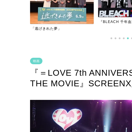
『BLEACH 千年血戦篇-訣別譚-』
『アダマン号に乗
映画
『＝LOVE 7th ANNIVER
THE MOVIE』SCREE