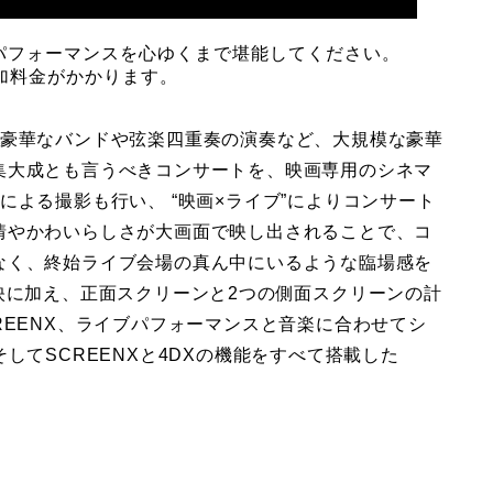
のパフォーマンスを心ゆくまで堪能してください。
途追加料金がかかります。
、豪華なバンドや弦楽四重奏の演奏など、大規模な豪華
集大成とも言うべきコンサートを、映画専用のシネマ
による撮影も行い、 “映画×ライブ”によりコンサート
情やかわいらしさが大画面で映し出されることで、コ
なく、終始ライブ会場の真ん中にいるような臨場感を
映に加え、正⾯スクリーンと2つの側⾯スクリーンの計
REENX、ライブパフォーマンスと⾳楽に合わせてシ
してSCREENXと4DXの機能をすべて搭載した