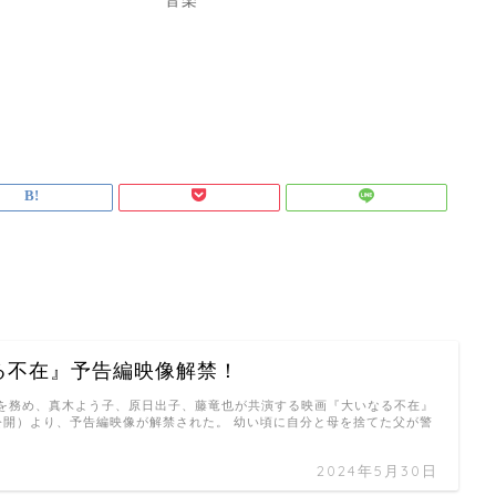
音楽
る不在』予告編映像解禁！
を務め、真木よう子、原日出子、藤竜也が共演する映画『大いなる不在』
金)公開）より、予告編映像が解禁された。 幼い頃に自分と母を捨てた父が警
2024年5月30日