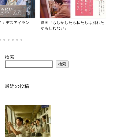
たら私たちは別れた
『劇場版 美しい彼～eternal～』
『東京貧困女
事だと思って
検索
検索
最近の投稿