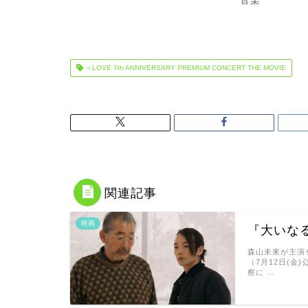
音楽
＝LOVE 7th ANNIVERSARY PREMIUM CONCERT THE MOVIE
関連記事
映画
『大いな
森山未來が主演
（7月12日(
察に …