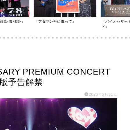
映画『もしかし
って』
『バイオハザード：デスアイラン
かもしれない』
ド』
SARY PREMIUM CONCERT
NX版予告解禁
2025年3月31日