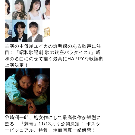
主演の本仮屋ユイカの透明感のある歌声に注
目！「昭和歌謡劇 歌の銀座パラダイス♪」昭
和の名曲にのせて描く最高にHAPPYな歌謡劇
上演決定！
谷崎潤一郎、処女作にして最高傑作が鮮烈に
甦る―『刺青』11/13より公開決定！ ポスタ
ービジュアル、特報、場面写真一挙解禁！