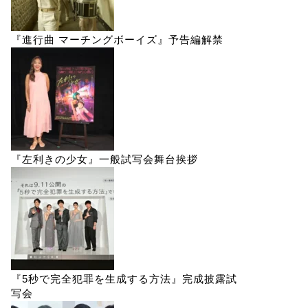
『進行曲 マーチングボーイズ』予告編解禁
『左利きの少女』一般試写会舞台挨拶
『5秒で完全犯罪を生成する方法』完成披露試
写会