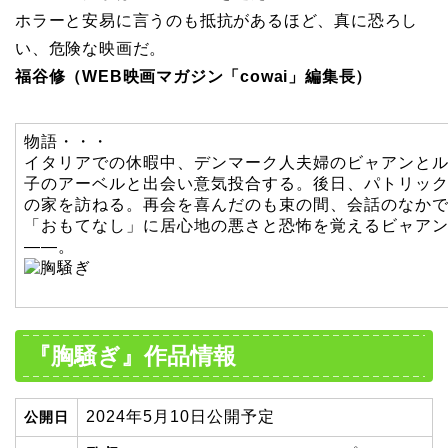
ホラーと安易に言うのも抵抗があるほど、真に恐ろし
い、危険な映画だ。
福谷修（WEB映画マガジン「cowai」編集長）
物語・・・
イタリアでの休暇中、デンマーク人夫婦のビャアンと
子のアーベルと出会い意気投合する。後日、パトリッ
の家を訪ねる。再会を喜んだのも束の間、会話のなか
「おもてなし」に居心地の悪さと恐怖を覚えるビャア
——。
『胸騒ぎ』作品情報
2024年5月10日公開予定
公開日