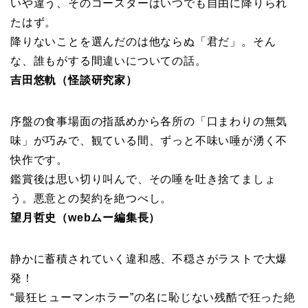
いや違う、そのコースターはいつでも自由に降りられ
たはず。
降りないことを選んだのは他ならぬ「君だ」。そん
な、誰もがする間違いについての話。
吉田悠軌（怪談研究家）
序盤の食事場面の指舐めから各所の「口まわりの無気
味」が巧みで、観ている間、ずっと不味い唾が湧く不
快作です。
鑑賞後は思い切り叫んで、その唾を吐き捨てましょ
う。悪意との契約を絶つべし。
望月哲史（webムー編集長）
静かに蓄積されていく違和感、不穏さがラストで大爆
発！
“最狂ヒューマンホラー”の名に恥じない残酷で狂った絶