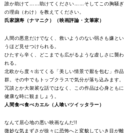
誰か助けて……助けてください……そしてこの胸騒ぎ
の理由（わけ）を教えてください。
氏家譲寿（ナマニク）（映画評論・文筆家）
人間の悪意だけでなく、救いようのない弱さも嫌とい
うほど見せつけられる。
ひたすら辛く、どこまでも広がるような虚しさに襲わ
れる。
北欧から度々出てくる「美しい情景で厭を包む」作品
群。その中でもトップクラスで気分が落ち込みます。
冗談とか大袈裟な話ではなく、この作品は心身ともに
健康な時に観ましょう。
人間食べ食べカエル（人喰いツイッタラー）
なんて居心地の悪い映画なんだ!!
微妙な気まずさが徐々に恐怖へと変貌していき目が離