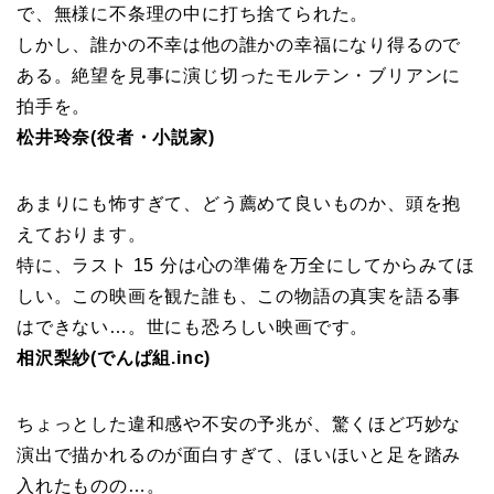
で、無様に不条理の中に打ち捨てられた。
しかし、誰かの不幸は他の誰かの幸福になり得るので
ある。絶望を見事に演じ切ったモルテン・ブリアンに
拍手を。
松井玲奈(役者・小説家)
あまりにも怖すぎて、どう薦めて良いものか、頭を抱
えております。
特に、ラスト 15 分は心の準備を万全にしてからみてほ
しい。この映画を観た誰も、この物語の真実を語る事
はできない…。世にも恐ろしい映画です。
相沢梨紗(でんぱ組.inc)
ちょっとした違和感や不安の予兆が、驚くほど巧妙な
演出で描かれるのが面白すぎて、ほいほいと足を踏み
入れたものの…。