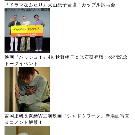
『ドラマなふたり』犬山紙子登壇！カップル試写会
映画『ハッシュ！』4K 秋野暢子＆光石研登壇！公開記念
トークイベント
吉岡里帆＆奈緒W主演映画『シャドウワーク』新場面写真
＆コメント解禁！