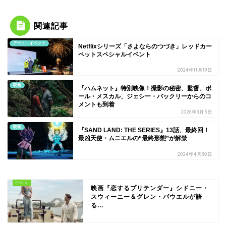
関連記事
アート イベント
Netflixシリーズ「さよならのつづき」レッドカー
ペットスペシャルイベント
2024年11月19日
映画
『ハムネット』特別映像！撮影の秘密、監督、ポ
ール・メスカル、ジェシー・バックリーからのコ
メントも到着
2026年3月5日
映画
『SAND LAND: THE SERIES』13話、最終回！
最凶天使・ムニエルの“最終形態”が解禁
2024年4月30日
映画『恋するプリテンダー』シドニー・
スウィーニー＆グレン・パウエルが語
る...