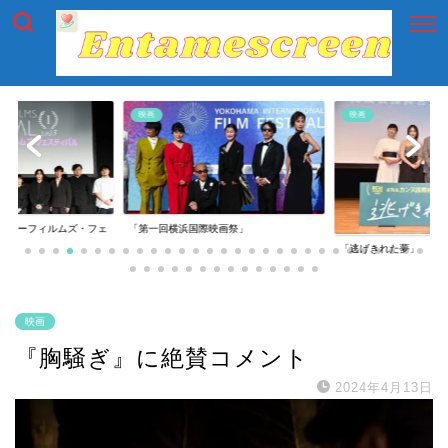
映画
映画
イアーフィルムズ・フェ
「第一回横浜国際映画祭」
「逃げきれた夢」
映画
『胸騒ぎ』に絶賛コメント
2024年4月13日