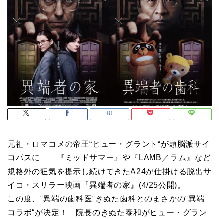
元祖・ロマコメの帝王“ヒュー・グラント“が頭脳派サイ
コパスに！ 『ミッドサマー』や『LAMB／ラム』など
規格外の狂気を提示し続けてきたA24が仕掛ける脱出サ
イコ・スリラー映画『異端者の家』(4/25公開)。
この度、“異端の歯科医“きぬた歯科とのまさかの“異端
コラボ“が決定！ 院長のきぬた泰和がヒュー・グラン