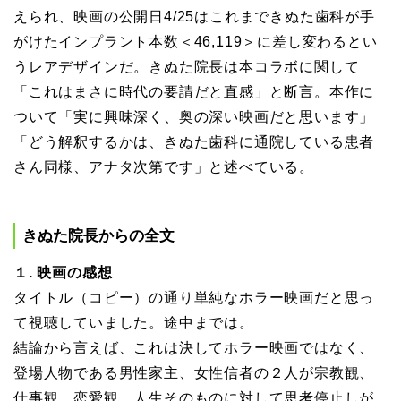
えられ、映画の公開日4/25はこれまできぬた歯科が手
がけたインプラント本数＜46,119＞に差し変わるとい
うレアデザインだ。きぬた院長は本コラボに関して
「これはまさに時代の要請だと直感」と断言。本作に
ついて「実に興味深く、奥の深い映画だと思います」
「どう解釈するかは、きぬた歯科に通院している患者
さん同様、アナタ次第です」と述べている。
きぬた院長からの全文
１. 映画の感想
タイトル（コピー）の通り単純なホラー映画だと思っ
て視聴していました。途中までは。
結論から言えば、これは決してホラー映画ではなく、
登場人物である男性家主、女性信者の２人が宗教観、
仕事観、恋愛観、人生そのものに対して思考停止しが