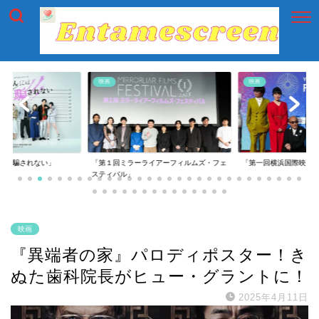
映画
映画
には騙されない」
「第１回ミラーライアーフィルムズ・フェ
「第一回横浜国際映画
スティバル」
映画
『異端者の家』パロディポスター！き
ぬた歯科院長がヒュー・グラントに！
2025年4月11日