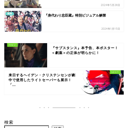
2024年5月28日
映画
『身代わり忠臣蔵』特別ビジュアル解禁
2024年1月15日
『サブスタンス』本予告、本ポスター！
＜劇薬＞の正体が明らかに！
来日するヘイデン・クリステンセンが劇
中で使用したライトセーバーも展示！
「...
検索