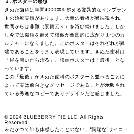
３. ポスターの感想
きぬた歯科は年間4000本を超える驚異的なインプラン
トの治療実績があります。大量の看板が異端視され、
世間からは非難（景観云々）を浴び続けました。しか
し今では職種を超えて模倣が全国的に広がり１つのカ
ルチャーになりました。このポスターはそれぞれが異
端であることをうまく表現しています。きぬた歯科は
「扉を開いたら治る」。映画ポスターは「最後」とな
っています。
この「最後」がきぬた歯科のポスターと並べることに
よって実は前向きなメッセージであることが示唆され
ている秀逸なコピーでありデザインだと感じました。
© 2024 BLUEBERRY PIE LLC. All Rights
Reserved.
未だかつて誰も体感したことのない、“異端な”サイコ・