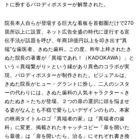
トに扮するパロディポスターが解禁された。
院長本人自らが登場する巨大な看板を首都圏だけで270
箇所以上に設置、ネット広告全盛の時代に逆行する宣
伝手法が話題を呼び、年商18億円以上を叩き出す“異
端”な歯医者、きぬた歯科。この度、昨年上梓されたき
ぬた院長の著書が「異端であれ！（KADOKAWA）」と
いう＜異端繋がり＞という縁があり異色のコラボが実
現、パロディポスターが制作された。ビジュアルは、
きぬた院長がヒュー・グラントに扮し、二人のシスタ
ーの代わりには、きぬた歯科の人気キャラクター＜き
ぬたぬき＞たちが登場、２つの扉の選択に頭を悩ませ
る姿がなんとも不穏で愛らしいデザインのもの。本家
の映画タイトルロゴ『異端者の家』は『異端者の歯
科』に変更、掲載されたキャッチコピー「扉を開いた
ら最後」は「扉を開いたら、治る」にそれぞれ書き換