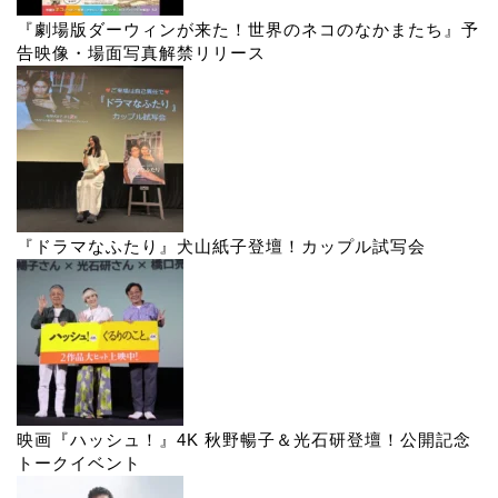
『劇場版ダーウィンが来た！世界のネコのなかまたち』予
告映像・場面写真解禁リリース
『ドラマなふたり』犬山紙子登壇！カップル試写会
映画『ハッシュ！』4K 秋野暢子＆光石研登壇！公開記念
トークイベント