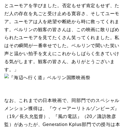
とユーモアを学びました。否定もせず肯定もせず、た
だ人の存在を丸ごと受け止める寛容さ、そしてユーモ
ア。ユーモアは人を絶望や断絶から時に救ってくれま
す。ベルリンの観客の皆さんは、この映画に散りばめ
られたユーモアを見てたくさん笑ってくれました。私
はその瞬間が一番幸せでした。ベルリンで聞いた笑い
声と温かい拍手を支えにこれからしばらく生きていけ
る気がします。観客の皆さん、ありがとうございま
す。」
なお、これまでの日本映画で、同部門でのスペシャル
メンション獲得は、『ウィーアーリトルゾンビーズ』
（19／長久允監督）、『風の電話』（20／諏訪敦彦
監）があったが、Generation Kplus部門での授与は本