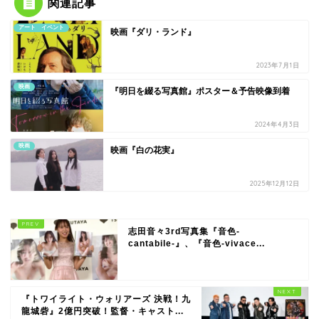
関連記事
アート イベント
映画『ダリ・ランド』
2023年7月1日
映画
『明日を綴る写真館』ポスター＆予告映像到着
2024年4月3日
映画
映画『白の花実』
2025年12月12日
志田音々3rd写真集『音色-
cantabile-』、『音色-vivace...
『トワイライト・ウォリアーズ 決戦！九
龍城砦』2億円突破！監督・キャスト...