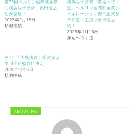
第75回ベルリン国際映画祭
横浜聡子監督『海辺へ行く
に横浜聡子監督、原田琥之
道』ベルリン国際映画祭ジ
佑が登壇！
ェネレーション部門正式招
2025年2月19日
待決定！主演は原田琥之
類似投稿
佑！
2025年1月16日
海辺へ行く道
第7回「大島渚賞」受賞者は
早川千絵監督に決定
2026年2月6日
類似投稿
ABOUT ME