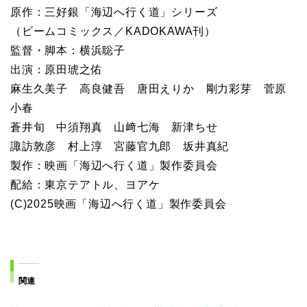
原作：三好銀「海辺へ行く道」シリーズ
（ビームコミックス／KADOKAWA刊）
監督・脚本：横浜聡子
出演：原田琥之佑
麻生久美子 高良健吾 唐田えりか 剛力彩芽 菅原
小春
蒼井旬 中須翔真 山﨑七海 新津ちせ
諏訪敦彦 村上淳 宮藤官九郎 坂井真紀
製作：映画「海辺へ行く道」製作委員会
配給：東京テアトル、ヨアケ
(C)2025映画「海辺へ行く道」製作委員会
関連