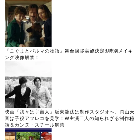
『こぐまとパルマの物語』舞台挨拶実施決定&特別メイキ
ング映像解禁！
映画『我々は宇宙人』坂東龍汰は制作スタジオへ、岡山天
音は子役アフレコを見学！W主演二人の知られざる制作秘
話＆カンヌ・スチール解禁