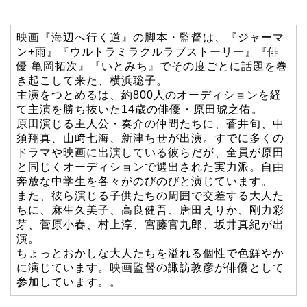
映画『海辺へ行く道』の脚本・監督は、『ジャーマ
ン+雨』『ウルトラミラクルラブストーリー』『俳
優 亀岡拓次』『いとみち』でその度ごとに話題を巻
き起こして来た、横浜聡子。
主演をつとめるは、約800人のオーディションを経
て主演を勝ち抜いた14歳の俳優・原田琥之佑。
原田演じる主人公・奏介の仲間たちに、蒼井旬、中
須翔真、山﨑七海、新津ちせが出演。すでに多くの
ドラマや映画に出演している彼らだが、全員が原田
と同じくオーディションで選出された実力派。自由
奔放な中学生を各々がのびのびと演じています。
また、彼ら演じる子供たちの周囲で交差する大人た
ちに、麻生久美子、高良健吾、唐田えりか、剛力彩
芽、菅原小春、村上淳、宮藤官九郎、坂井真紀が出
演。
ちょっとおかしな大人たちを溢れる個性で色鮮やか
に演じています。映画監督の諏訪敦彦が俳優として
参加しています。。