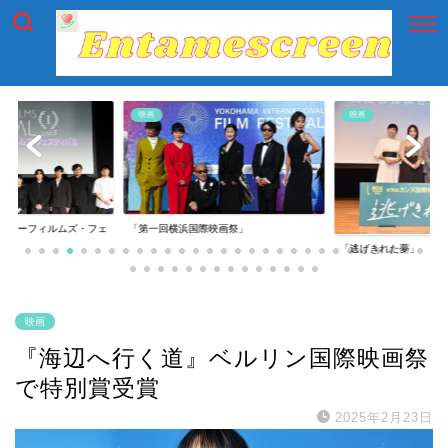
映画
映画
イアーフィルムズ・フェ
「第一回横浜国際映画祭」
「逃げきれた夢」
映画
『海辺へ行く道』ベルリン国際映画祭
で特別賞受賞
2025年2月23日