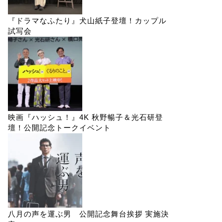
『ドラマなふたり』犬山紙子登壇！カップル
試写会
映画『ハッシュ！』4K 秋野暢子＆光石研登
壇！公開記念トークイベント
八月の声を運ぶ男 公開記念舞台挨拶 実施決