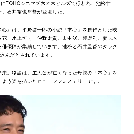
）にTOHOシネマズ六本木ヒルズで行われ、池松壮
子、石井裕也監督が登壇した。
本心』は、平野啓一郎の小説『本心』を原作とした映
彩花、水上恒司、仲野太賀、田中泯、綾野剛、妻夫木
る俳優陣が集結しています。池松と石井監督のタッグ
ち込んだとされています。
未来。物語は、主人公が亡くなった母親の「本心」を
まよう姿を描いたヒューマンミステリーです。