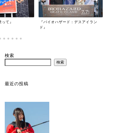
映画『もしか
乗って』
『バイオハザード：デスアイラン
かもしれない
ド』
検索
検索
最近の投稿