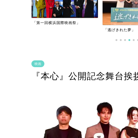
アーフィルム
「第一回横浜国際映画祭」
」
「逃げきれた夢」
映画
『本心』公開記念舞台挨