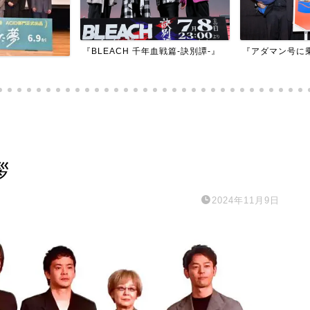
『BLEACH 千年血戦篇-訣別譚-』
『アダマン号に
拶
2024年11月9日