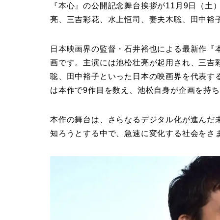
『本心』の公開記念舞台挨拶が11月9日（土
亮、三吉彩花、水上恒司、妻夫木聡、田中裕
日本映画界の監督・石井裕也による最新作『
画です。主演には池松壮亮が起用され、三吉
聡、田中裕子といった日本の映画界を代表す
は本作で9作目を数え、池松自身が企画を持
本作の舞台は、さらなるデジタル化が進んだ
知ろうとする中で、急速に変化する社会をさ