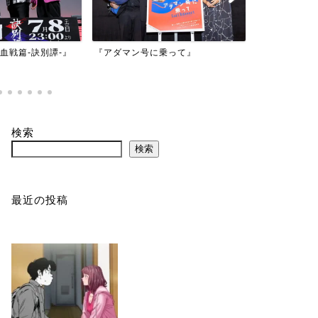
映画『もしか
乗って』
『バイオハザード：デスアイラン
かもしれない
ド』
検索
検索
最近の投稿