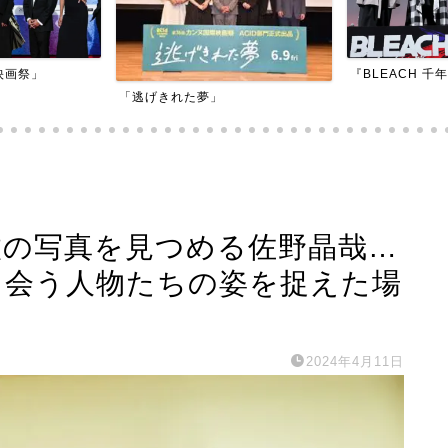
『BLEACH 千年血戦篇-訣別譚-』
『アダマン号に
枚の写真を見つめる佐野晶哉…
出会う人物たちの姿を捉えた場
2024年4月11日