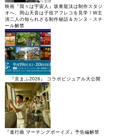
映画『我々は宇宙人』坂東龍汰は制作スタジ
オへ、岡山天音は子役アフレコを見学！W主
演二人の知られざる制作秘話＆カンヌ・スチ
ール解禁
『京まふ2026』 コラボビジュアル大公開
『進行曲 マーチングボーイズ』予告編解禁