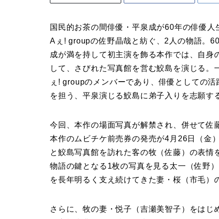
国民的お茶の間俳優・平泉成が60年の俳優人
Aぇ! groupの佐野晶哉と紡ぐ、2人の物語
成が満を持して初主演を飾る本作では、自身
して、さびれた写真館を営む鮫島を演じる。
ぇ! groupのメンバーであり、俳優として
を担う、平泉演じる鮫島に弟子入りを志願す
今回、本作の場面写真が解禁され、併せて佐
本作のムビチケ前売券の発売が4月26日（金
と鮫島写真館を訪れた客の牧（佐藤）の表情
物語の鍵となる1枚の写真を見る太一（佐野
を長年明るく支え続けてきた妻・桜（市毛）
さらに、牧の妻・悦子（吉瀬美智子）をはじ