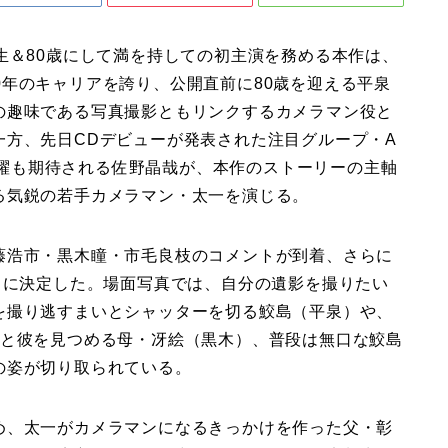
生＆80歳にして満を持しての初主演を務める本作は、
。60年のキャリアを誇り、公開直前に80歳を迎える平泉
の趣味である写真撮影ともリンクするカメラマン役と
一方、先日CDデビューが発表された注目グループ・A
の活躍も期待される佐野晶哉が、本作のストーリーの主軸
る気鋭の若手カメラマン・太一を演じる。
藤浩市・黒木瞳・市毛良枝のコメントが到着、さらに
）に決定した。場面写真では、自分の遺影を撮りたい
を撮り逃すまいとシャッターを切る鮫島（平泉）や、
）と彼を見つめる母・冴絵（黒木）、普段は無口な鮫島
の姿が切り取られている。
め、太一がカメラマンになるきっかけを作った父・彰