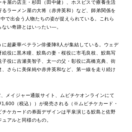
ーキ屋の店主・杉田（田中健）、ホスピスで療養生活
寄るラーメン屋の大将（赤井英和）など、師弟関係を
る中で出会う人物たちの姿が捉えられている。これら
らない奇跡とはいったい―。
うに超豪華ベテラン俳優陣8人が集結している。ウェデ
冴絵役に黒木瞳、鮫島の妻・桜役に市毛良枝、鮫島写
悦子役に吉瀬美智子、太一の父・彰役に高橋克典、街
健、さらに美保純や赤井英和など、第一線を走り続け
館、メイジャー通販サイト、ムビチケオンラインにて
1,600（税込））が発売される（※ムビチケカード・
ビチケカードの券面デザインは平泉演じる鮫島と佐野
ジュアルと同様のもの。