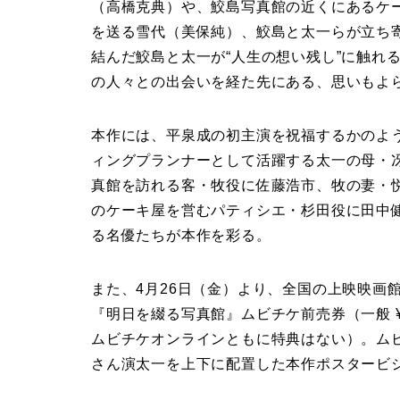
（高橋克典）や、鮫島写真館の近くにあるケ
を送る雪代（美保純）、鮫島と太一らが立ち
結んだ鮫島と太一が“人生の想い残し”に触れ
の人々との出会いを経た先にある、思いもよ
本作には、平泉成の初主演を祝福するかのよ
ィングプランナーとして活躍する太一の母・
真館を訪れる客・牧役に佐藤浩市、牧の妻・
のケーキ屋を営むパティシエ・杉田役に田中
る名優たちが本作を彩る。
また、4月26日（金）より、全国の上映映画
『明日を綴る写真館』ムビチケ前売券（一般 ¥
ムビチケオンラインともに特典はない）。ム
さん演太一を上下に配置した本作ポスタービ