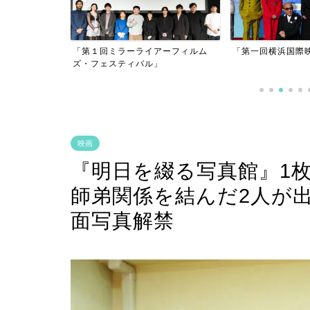
アーフィルム
「第一回横浜国際映画祭」
」
「逃げきれた夢」
映画
『明日を綴る写真館』1
師弟関係を結んだ2人が
面写真解禁