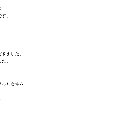
な
です。
だきました。
した。
。
違った女性を
を