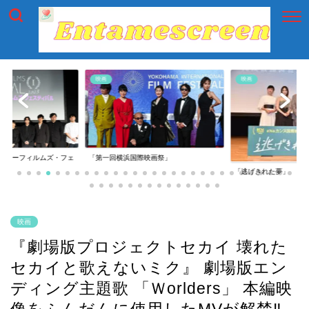
映画
映画
イアーフィルムズ・フェ
「第一回横浜国際映画祭」
「逃げきれた夢」
映画
『劇場版プロジェクトセカイ 壊れた
セカイと歌えないミク』 劇場版エン
ディング主題歌 「Ｗorlders」 本編映
像をふんだんに使用したMVが解禁‼