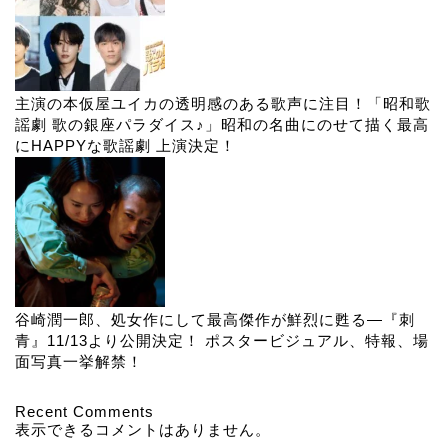
主演の本仮屋ユイカの透明感のある歌声に注目！「昭和歌
謡劇 歌の銀座パラダイス♪」昭和の名曲にのせて描く最高
にHAPPYな歌謡劇 上演決定！
谷崎潤一郎、処女作にして最高傑作が鮮烈に甦る―『刺
青』11/13より公開決定！ ポスタービジュアル、特報、場
面写真一挙解禁！
Recent Comments
表示できるコメントはありません。