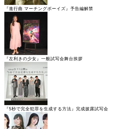
『進行曲 マーチングボーイズ』予告編解禁
『左利きの少女』一般試写会舞台挨拶
『5秒で完全犯罪を生成する方法』完成披露試写会