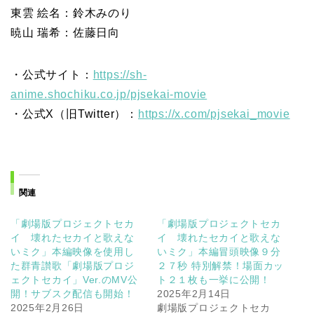
東雲 絵名：鈴木みのり
暁山 瑞希：佐藤日向
・公式サイト：
https://sh-
anime.shochiku.co.jp/pjsekai-movie
・公式X（旧Twitter）：
https://x.com/pjsekai_movie
関連
「劇場版プロジェクトセカ
「劇場版プロジェクトセカ
イ 壊れたセカイと歌えな
イ 壊れたセカイと歌えな
いミク」本編映像を使用し
いミク」本編冒頭映像９分
た群青讃歌「劇場版プロジ
２７秒 特別解禁！場面カッ
ェクトセカイ」Ver.のMV公
ト２１枚も一挙に公開！
開！サブスク配信も開始！
2025年2月14日
2025年2月26日
劇場版プロジェクトセカ