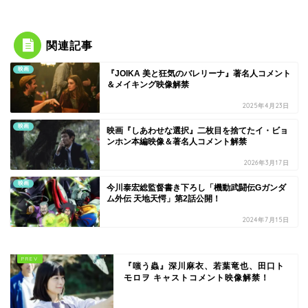
関連記事
映画
『JOIKA 美と狂気のバレリーナ』著名人コメント
＆メイキング映像解禁
2025年4月23日
映画
映画『しあわせな選択』二枚目を捨てたイ・ビョ
ンホン本編映像＆著名人コメント解禁
2026年3月17日
映画
今川泰宏総監督書き下ろし「機動武闘伝Gガンダ
ム外伝 天地天愕」第2話公開！
2024年7月15日
『嗤う蟲』深川麻衣、若葉竜也、田口ト
モロヲ キャストコメント映像解禁！