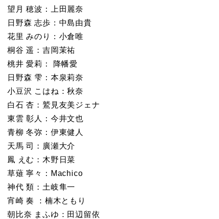
望月 穂波：上田麗奈
日野森 志歩：中島由貴
花里 みのり：小倉唯
桐谷 遥：吉岡茉祐
桃井 愛莉： 降幡愛
日野森 雫：本泉莉奈
小豆沢 こはね：秋奈
白石 杏：鷲見友美ジェナ
東雲 彰人：今井文也
青柳 冬弥：伊東健人
天馬 司：廣瀬大介
鳳 えむ：木野日菜
草薙 寧々：Machico
神代 類：土岐隼一
宵崎 奏 ：楠木ともり
朝比奈 まふゆ：田辺留依