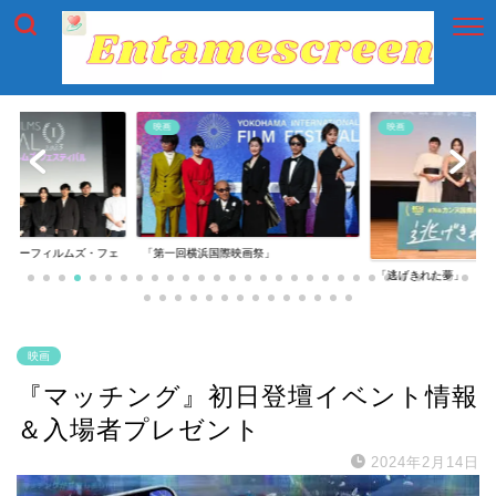
映画
映画
イアーフィルムズ・フェ
「第一回横浜国際映画祭」
「逃げきれた夢」
映画
『マッチング』初日登壇イベント情報
＆入場者プレゼント
2024年2月14日