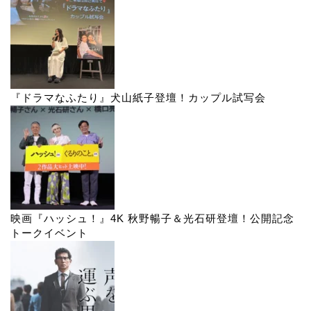
『ドラマなふたり』犬山紙子登壇！カップル試写会
映画『ハッシュ！』4K 秋野暢子＆光石研登壇！公開記念
トークイベント