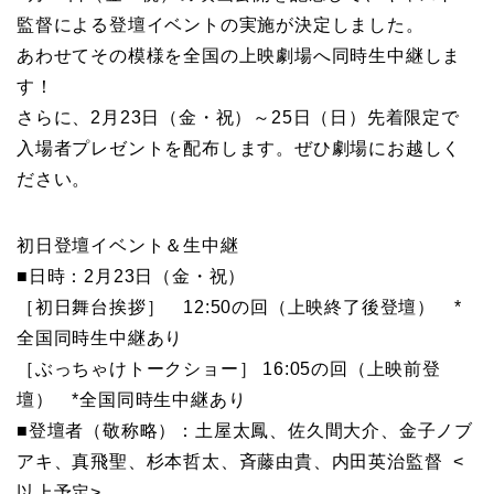
監督による登壇イベントの実施が決定しました。
あわせてその模様を全国の上映劇場へ同時生中継しま
す！
さらに、2月23日（金・祝）～25日（日）先着限定で
入場者プレゼントを配布します。ぜひ劇場にお越しく
ださい。
初日登壇イベント＆生中継
■日時：2月23日（金・祝）
［初日舞台挨拶］ 12:50の回（上映終了後登壇） *
全国同時生中継あり
［ぶっちゃけトークショー］ 16:05の回（上映前登
壇） *全国同時生中継あり
■登壇者（敬称略）：土屋太鳳、佐久間大介、金子ノブ
アキ、真飛聖、杉本哲太、斉藤由貴、内田英治監督 <
以上予定>