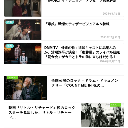
『緑の夜』イ・ジュヨン メッセージ映像解禁
2024年1月6日
映画
『毒娘』戦慄のティザービジュアル＆特報
2023年12月21日
映画
DMM TV「外道の歌」追加キャストに馬場ふみ
か、溝端淳平が決定！「復讐屋」のライバル組織
「朝食会」がカモとトラの前に立ちはだかる！
2024年12月20日
全国公開のロック・ドラム・ドキュメン
タリー『COUNT ME IN 魂の...
映画『リトル・リチャード』後のロック
スターを見出した、リトル・リチャー
ド...