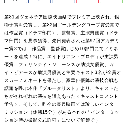
第81回ヴェネチア国際映画祭でプレミア上映され、銀
獅子賞を受賞し、第82回ゴールデングローブ賞受賞で
は作品賞（ドラマ部門）、監督賞、主演男優賞（ドラ
マ部門）を見事獲得、先日発表された第97回アカデミ
ー賞®では、作品賞、監督賞はじめ10部門にてノミネ
ートを達成！特に、エイドリアン・ブロディが主演男
優賞、フェリシティ・ジョーンズが助演女優賞、ガ
イ・ピアースが助演男優賞と主要キャスト3名が全員オ
スカーノミネートを果たし、豪華俳優陣の演技合戦も
話題を呼ぶ本作『ブルータリスト』より、キャストた
ちがそれぞれの演技を讃えあった＜キャストコメント
予告＞、そして、昨今の長尺映画では珍しいインター
ミッション（休憩15分）がある本作の「インターミッ
ション時の撮影公式許可」について解禁です。