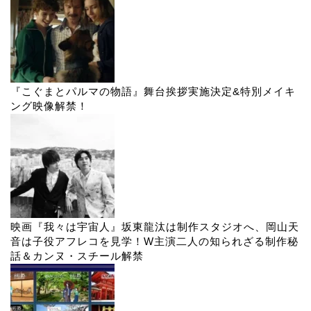
『こぐまとパルマの物語』舞台挨拶実施決定&特別メイキ
ング映像解禁！
映画『我々は宇宙人』坂東龍汰は制作スタジオへ、岡山天
音は子役アフレコを見学！W主演二人の知られざる制作秘
話＆カンヌ・スチール解禁