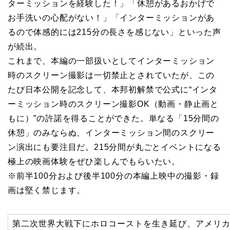
ターミッションを経験した！」「休憩があるおかげで
お手洗いの心配がない！」「インターミッションがあ
るので体感的には215分の長さを感じない」といった声
が続出。
これまで、本編の一部扱いとしてインターミッション
時のスクリーン撮影は一切禁止とされていたが、この
たび日本公開を記念して、本邦初解禁で公式に“インタ
ーミッション時のスクリーン撮影OK（動画・静止画と
もに）”の許諾を得ることができた。単なる「15分間の
休憩」のみならぬ、インターミッション間のスクリー
ン演出にも要注目だ。215分間が丸ごとイベントになる
極上の映画体験をぜひ楽しんでもらいたい。
※前半100分および後半100分の本編上映中の撮影・録
画は堅く禁じます。
第二次世界大戦下にホロコーストを生き延び、アメリ