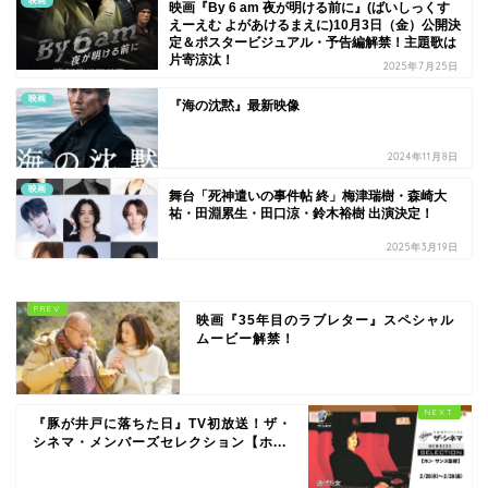
映画
映画『By 6 am 夜が明ける前に』(ばいしっくす
えーえむ よがあけるまえに)10月3日（金）公開決
定＆ポスタービジュアル・予告編解禁！主題歌は
片寄涼汰！
2025年7月25日
映画
『海の沈黙』最新映像
2024年11月8日
映画
舞台「死神遣いの事件帖 終」梅津瑞樹・森崎大
祐・田淵累生・田口涼・鈴木裕樹 出演決定！
2025年3月19日
映画『35年目のラブレター』スペシャル
ムービー解禁！
『豚が井戸に落ちた日』TV初放送！ザ・
シネマ・メンバーズセレクション【ホ...