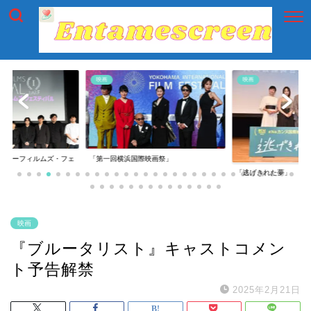
映画
映画
イアーフィルムズ・フェ
「第一回横浜国際映画祭」
「逃げきれた夢」
映画
『ブルータリスト』キャストコメン
ト予告解禁
2025年2月21日