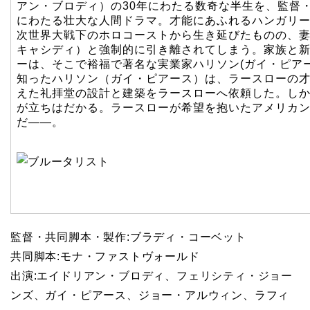
アン・ブロディ）の30年にわたる数奇な半生を、監督・
にわたる壮大な人間ドラマ。才能にあふれるハンガリー
次世界大戦下のホロコーストから生き延びたものの、妻
キャシディ）と強制的に引き離されてしまう。家族と
ーは、そこで裕福で著名な実業家ハリソン(ガイ・ピア
知ったハリソン（ガイ・ピアース）は、ラースローの
えた礼拝堂の設計と建築をラースローへ依頼した。し
が立ちはだかる。ラースローが希望を抱いたアメリカ
だ――。
監督・共同脚本・製作:ブラディ・コーベット
共同脚本:モナ・ファストヴォールド
出演:エイドリアン・ブロディ、フェリシティ・ジョー
ンズ、ガイ・ピアース、ジョー・アルウィン、ラフィ