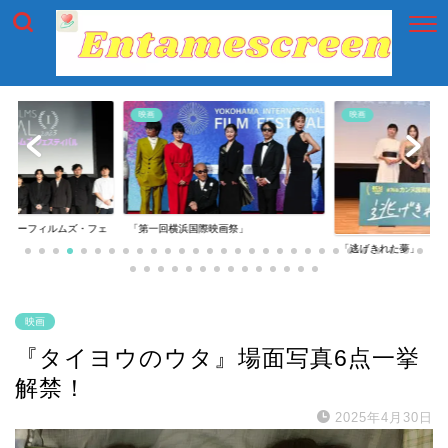
映画
映画
イアーフィルムズ・フェ
「第一回横浜国際映画祭」
「逃げきれた夢」
映画
『タイヨウのウタ』場面写真6点一挙
解禁！
2025年4月30日