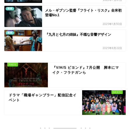
映画
メル・ギブソン監督『フライト・リスク』全米初
登場No.1
2025年1月30日
映画
『九月と七月の姉妹』不穏な音響デザイン
2025年8月22日
『V/H/S ビヨンド』7月公開 脚本にマ
イク・フラナガンら
ドラマ「職場ギャンブラー」配信記念イ
ベント