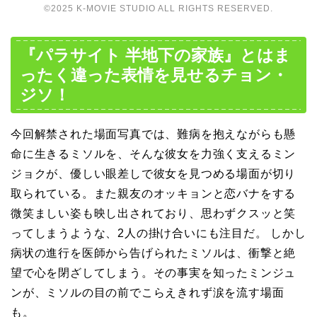
©2025 K-MOVIE STUDIO ALL RIGHTS RESERVED.
『パラサイト 半地下の家族』とはま
ったく違った表情を見せるチョン・
ジソ！
今回解禁された場面写真では、難病を抱えながらも懸
命に生きるミソルを、そんな彼女を力強く支えるミン
ジョクが、優しい眼差しで彼女を見つめる場面が切り
取られている。また親友のオッキョンと恋バナをする
微笑ましい姿も映し出されており、思わずクスッと笑
ってしまうような、2人の掛け合いにも注目だ。 しかし
病状の進行を医師から告げられたミソルは、衝撃と絶
望で心を閉ざしてしまう。その事実を知ったミンジュ
ンが、ミソルの目の前でこらえきれず涙を流す場面
も。