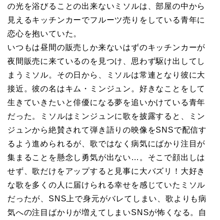
の光を浴びることの出来ないミソルは、部屋の中から
見えるキッチンカーでフルーツ売りをしている青年に
恋心を抱いていた。
いつもは昼間の販売しか来ないはずのキッチンカーが
夜間販売に来ているのを見つけ、思わず駆け出してし
まうミソル。その日から、ミソルは常連となり彼に大
接近。彼の名はキム・ミンジュン。好きなことをして
生きていきたいと俳優になる夢を追いかけている青年
だった。ミソルはミンジュンに歌を披露すると、ミン
ジュンから絶賛されて弾き語りの映像をSNSで配信す
るよう進められるが、歌ではなく病気にばかり注目が
集まることを懸念し勇気が出ない…。そこで顔出しは
せず、歌だけをアップすると見事に大バズリ！大好き
な歌を多くの人に届けられる幸せを感じていたミソル
だったが、SNS上で身元がバレてしまい、歌よりも病
気への注目ばかりが増えてしまいSNSが怖くなる。自