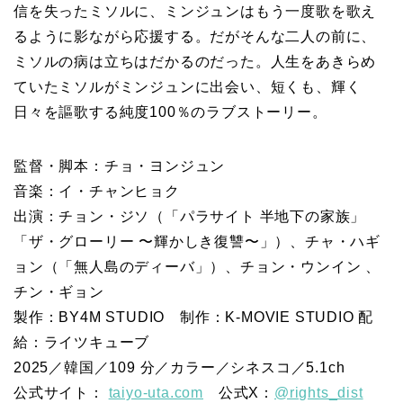
信を失ったミソルに、ミンジュンはもう一度歌を歌え
るように影ながら応援する。だがそんな二人の前に、
ミソルの病は立ちはだかるのだった。人生をあきらめ
ていたミソルがミンジュンに出会い、短くも、輝く
日々を謳歌する純度100％のラブストーリー。
監督・脚本：チョ・ヨンジュン
音楽：イ・チャンヒョク
出演：チョン・ジソ（「パラサイト 半地下の家族」
「ザ・グローリー 〜輝かしき復讐〜」）、チャ・ハギ
ョン（「無人島のディーバ」）、チョン・ウンイン 、
チン・ギョン
製作：BY4M STUDIO 制作：K-MOVIE STUDIO 配
給：ライツキューブ
2025／韓国／109 分／カラー／シネスコ／5.1ch
公式サイト：
taiyo-uta.com
公式X：
@rights_dist